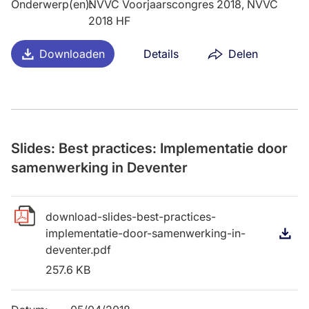
Onderwerp(en)
NVVC Voorjaarscongres 2018, NVVC
:
2018 HF
Downloaden
Details
Delen
Slides: Best practices: Implementatie door
samenwerking in Deventer
download-slides-best-practices-
implementatie-door-samenwerking-in-
D
deventer.pdf
257.6 KB