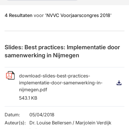
4
Resultaten
voor
'
NVVC Voorjaarscongres 2018
'
Slides: Best practices: Implementatie door
samenwerking in Nijmegen
download-slides-best-practices-
implementatie-door-samenwerking-in-
D
nijmegen.pdf
543.1 KB
Datum
:
05/04/2018
Auteur(s)
:
Dr. Louise Bellersen / Marjolein Verdijk