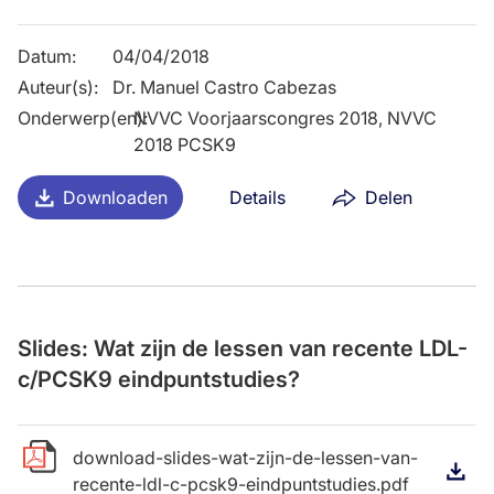
Datum
:
04/04/2018
Auteur(s)
:
Dr. Manuel Castro Cabezas
Onderwerp(en)
NVVC Voorjaarscongres 2018, NVVC
:
2018 PCSK9
Downloaden
Details
Delen
Slides: Wat zijn de lessen van recente LDL-
c/PCSK9 eindpuntstudies?
download-slides-wat-zijn-de-lessen-van-
D
recente-ldl-c-pcsk9-eindpuntstudies.pdf