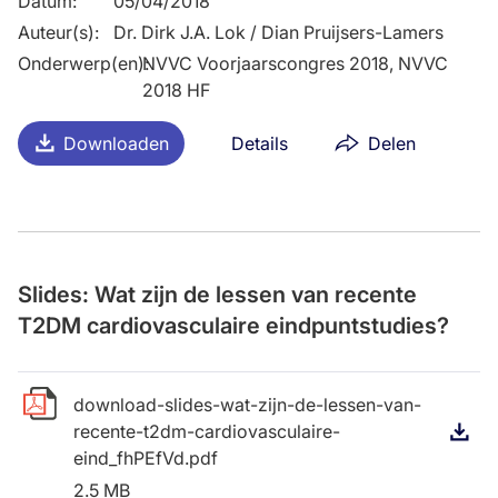
Datum
:
05/04/2018
Auteur(s)
:
Dr. Dirk J.A. Lok / Dian Pruijsers-Lamers
Onderwerp(en)
NVVC Voorjaarscongres 2018, NVVC
:
2018 HF
Downloaden
Details
Delen
Slides: Wat zijn de lessen van recente
T2DM cardiovasculaire eindpuntstudies?
download-slides-wat-zijn-de-lessen-van-
recente-t2dm-cardiovasculaire-
D
eind_fhPEfVd.pdf
2.5 MB