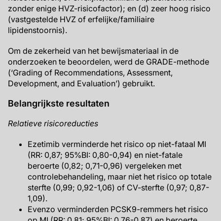
zonder enige HVZ-risicofactor); en (d) zeer hoog risico
(vastgestelde HVZ of erfelijke/familiaire
lipidenstoornis).
Om de zekerheid van het bewijsmateriaal in de
onderzoeken te beoordelen, werd de GRADE-methode
(‘Grading of Recommendations, Assessment,
Development, and Evaluation’) gebruikt.
Belangrijkste resultaten
Relatieve risicoreducties
Ezetimib verminderde het risico op niet-fataal MI
(RR: 0,87; 95%BI: 0,80-0,94) en niet-fatale
beroerte (0,82; 0,71-0,96) vergeleken met
controlebehandeling, maar niet het risico op totale
sterfte (0,99; 0,92-1,06) of CV-sterfte (0,97; 0,87-
1,09).
Evenzo verminderden PCSK9-remmers het risico
op MI (RR: 0,81; 95%BI: 0,76-0,87) en beroerte