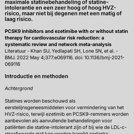
maximale statinebehandeling of statine-
intolerantie en een zeer hoog of hoog HVZ-
risico, maar niet bij degenen met een matig of
laag risico.
PCSK9 inhibitors and ezetimibe with or without statin
therapy for cardiovascular risk reduction: a
systematic review and network meta-analysis
Literatuur - Khan SU, Yedlapati SH, Lone SN, et al. -
BMJ. 2022 May 4;377:e069116. doi: 10.1136/bmj-2021-
069116
Introductie en methoden
Achtergrond
Statines worden beschouwd als
eerstelijnsgeneesmiddelen voor vermindering van het
HVZ-risico, terwijl ezetimib en PCSK9-remmers worden
aanbevolen als aanvullende behandelingen voor
patiënten die statine-intolerant zijn of bij wie de LDL-c-
streefwaarde niet kan worden bereikt ondanks