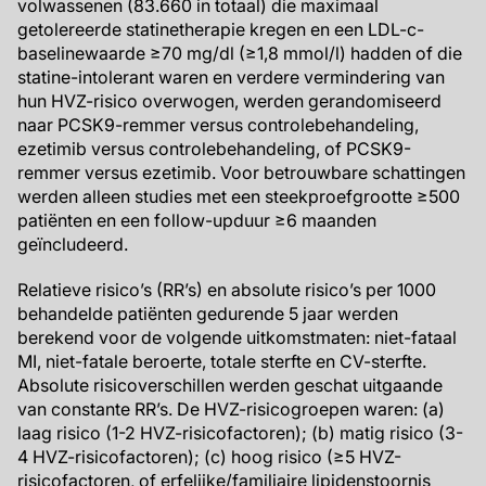
volwassenen (83.660 in totaal) die maximaal
getolereerde statinetherapie kregen en een LDL-c-
baselinewaarde ≥70 mg/dl (≥1,8 mmol/l) hadden of die
statine-intolerant waren en verdere vermindering van
hun HVZ-risico overwogen, werden gerandomiseerd
naar PCSK9-remmer versus controlebehandeling,
ezetimib versus controlebehandeling, of PCSK9-
remmer versus ezetimib. Voor betrouwbare schattingen
werden alleen studies met een steekproefgrootte ≥500
patiënten en een follow-upduur ≥6 maanden
geïncludeerd.
Relatieve risico’s (RR’s) en absolute risico’s per 1000
behandelde patiënten gedurende 5 jaar werden
berekend voor de volgende uitkomstmaten: niet-fataal
MI, niet-fatale beroerte, totale sterfte en CV-sterfte.
Absolute risicoverschillen werden geschat uitgaande
van constante RR’s. De HVZ-risicogroepen waren: (a)
laag risico (1-2 HVZ-risicofactoren); (b) matig risico (3-
4 HVZ-risicofactoren); (c) hoog risico (≥5 HVZ-
risicofactoren, of erfelijke/familiaire lipidenstoornis