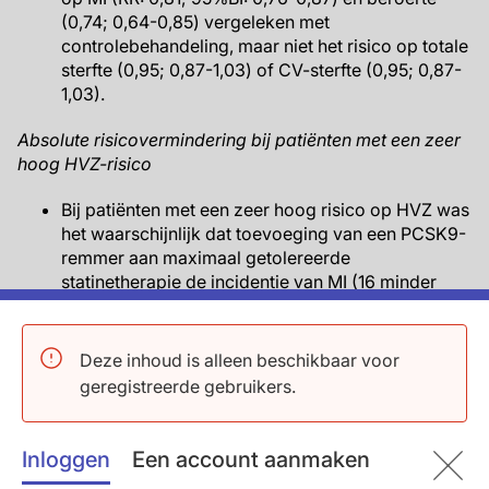
(0,74; 0,64-0,85) vergeleken met
controlebehandeling, maar niet het risico op totale
sterfte (0,95; 0,87-1,03) of CV-sterfte (0,95; 0,87-
1,03).
Absolute risicovermindering bij patiënten met een zeer
hoog HVZ-risico
Bij patiënten met een zeer hoog risico op HVZ was
het waarschijnlijk dat toevoeging van een PCSK9-
remmer aan maximaal getolereerde
statinetherapie de incidentie van MI (16 minder
patiënten per 1000) en beroerte (21 minder per
1000) kan verminderen (matige tot hoge
zekerheid).
Deze inhoud is alleen beschikbaar voor
Voor de toevoeging van ezetimib aan
geregistreerde gebruikers.
statinebehandeling was het waarschijnlijk dat de
frequentie van beroerte (14 minder per 1000) kan
verlagen, maar de vermindering in MI-frequentie
Inloggen
Een account aanmaken
(11 minder per 1000) (beide matige zekerheid)