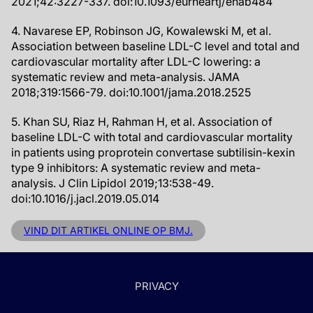
2021;42:3227-337. doi:10.1093/eurheartj/ehab484
4. Navarese EP, Robinson JG, Kowalewski M, et al.
Association between baseline LDL-C level and total and
cardiovascular mortality after LDL-C lowering: a
systematic review and meta-analysis. JAMA
2018;319:1566-79. doi:10.1001/jama.2018.2525
5. Khan SU, Riaz H, Rahman H, et al. Association of
baseline LDL-C with total and cardiovascular mortality
in patients using proprotein convertase subtilisin-kexin
type 9 inhibitors: A systematic review and meta-
analysis. J Clin Lipidol 2019;13:538-49.
doi:10.1016/j.jacl.2019.05.014
VIND DIT ARTIKEL ONLINE OP BMJ.
PRIVACY