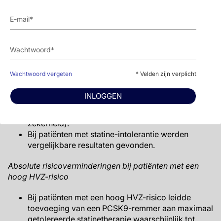
behaalde niet het minimaal belangrijke verschil
(MID).
Toevoeging van ezetimib aan een PCSK9-remmer
en statine verminderde mogelijk de incidentie van
beroerte (11 minder per 1000), maar de MI-reductie
(9 minder per 1000) (beide met lage zekerheid)
bereikte niet het MID.
Wachtwoord vergeten
* Velden zijn verplicht
Toevoeging van een PCSK9-remmer aan een
behandeling met statine en ezetimib verminderde
INLOGGEN
mogelijk de incidentie van MI (14 minder per 1000)
en beroerte (17 minder per 1000) (beide met lage
zekerheid).
Bij patiënten met statine-intolerantie werden
vergelijkbare resultaten gevonden.
Absolute risicoverminderingen bij patiënten met een
hoog HVZ-risico
Bij patiënten met een hoog HVZ-risico leidde
toevoeging van een PCSK9-remmer aan maximaal
getolereerde statinetherapie waarschijnlijk tot