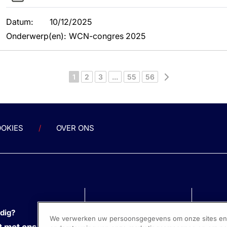
Datum
:
10/12/2025
Onderwerp(en)
:
WCN-congres 2025
Volgende
1
2
3
...
55
56
OKIES
OVER ONS
odig?
We verwerken uw persoonsgegevens om onze sites en s