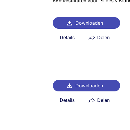
559
Resultaten
voor
'
Slides & Bron
Downloaden
Details
Delen
Downloaden
Details
Delen