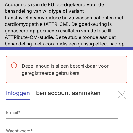
Acoramidis is in de EU goedgekeurd voor de
behandeling van wildtype of variant
transthyretineamyloïdose bij volwassen patiënten met
cardiomyopathie (ATTR-CM). De goedkeuring is
gebaseerd op positieve resultaten van de fase III
ATTRibute-CM-studie. Deze studie toonde aan dat
behandeling met acoramidis een gunstig effect had op
de hiërarchische samenstelling van sterfte door alle
oorzaken, CV-ziekenhuisopname, verandering in HF-
ernst of verandering in inspanningstolerantie bij ATTR-
Deze inhoud is alleen beschikbaar voor
CM-patiënten vergeleken met placebo. Over het
geregistreerde gebruikers.
algemeen was acoramidis veilig en werd het goed
verdragen.
Inloggen
Een account aanmaken
Transthyretine-amyloïde cardiomyopathie (ATTR-CM)
is een progressieve ziekte. Het wordt gekenmerkt door
de afzetting van TTR-amyloïde, bestaande uit verkeerd
gevouwen TTR-aggregaten, in het hart. Acoramidis
heeft een vrijwel volledige (≥90%) stabilisatie van TTR
aangetoond, waardoor de vorming van amyloïden