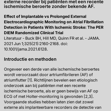
externe recorder bij patiënten met een recente
ischemische beroerte zonder bekende AF.
Effect of Implantable vs Prolonged External
Electrocardiographic Monitoring on Atrial Fibrillation
Detection in Patients With Ischemic Stroke: The PER
DIEM Randomized Clinical Trial
Literatuur - Buck BH, Hill MD, Quinn FR et al. - JAMA.
2021 Jun 1;325(21):2160-2168. doi:
10.1001/jama.2021.6128.
Introductie en methoden
Ongeveer een derde van alle ischemische beroertes
wordt veroorzaakt door artriumfibrileren (AF) of
atriumflutter [1]. Richtlijnen bevelen een etiologisch
onderzoek aan bij patiënten met een recente
ischemische beroerte, als er geen bewijs van AF op
ECG of met Holter-monitoring is gevonden [2,3].
Voorgaande studies hebben laten zien dat zowel
externe als implanteerbare recorders de detectie van