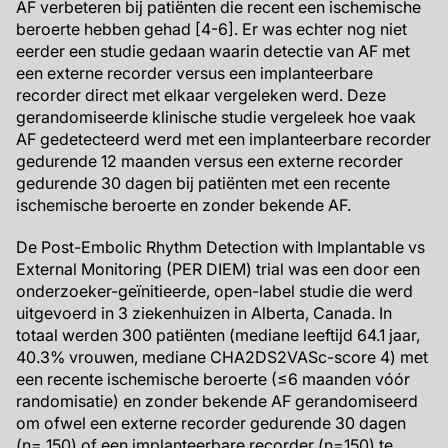
AF verbeteren bij patiënten die recent een ischemische
beroerte hebben gehad [4-6]. Er was echter nog niet
eerder een studie gedaan waarin detectie van AF met
een externe recorder versus een implanteerbare
recorder direct met elkaar vergeleken werd. Deze
gerandomiseerde klinische studie vergeleek hoe vaak
AF gedetecteerd werd met een implanteerbare recorder
gedurende 12 maanden versus een externe recorder
gedurende 30 dagen bij patiënten met een recente
ischemische beroerte en zonder bekende AF.
De Post-Embolic Rhythm Detection with Implantable vs
External Monitoring (PER DIEM) trial was een door een
onderzoeker-geïnitieerde, open-label studie die werd
uitgevoerd in 3 ziekenhuizen in Alberta, Canada. In
totaal werden 300 patiënten (mediane leeftijd 64.1 jaar,
40.3% vrouwen, mediane CHA2DS2VASc-score 4) met
een recente ischemische beroerte (≤6 maanden vóór
randomisatie) en zonder bekende AF gerandomiseerd
om ofwel een externe recorder gedurende 30 dagen
(n= 150) of een implanteerbare recorder (n=150) te