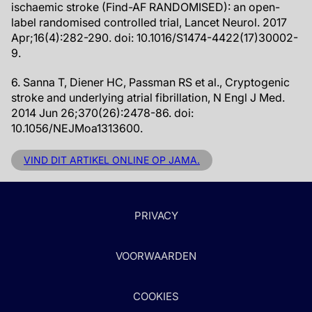
ischaemic stroke (Find-AF RANDOMISED): an open-
label randomised controlled trial, Lancet Neurol. 2017
Apr;16(4):282-290. doi: 10.1016/S1474-4422(17)30002-
9.
6. Sanna T, Diener HC, Passman RS et al., Cryptogenic
stroke and underlying atrial fibrillation, N Engl J Med.
2014 Jun 26;370(26):2478-86. doi:
10.1056/NEJMoa1313600.
VIND DIT ARTIKEL ONLINE OP JAMA.
PRIVACY
VOORWAARDEN
COOKIES