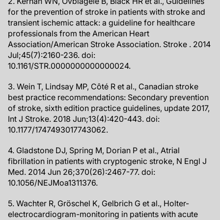
2. Kernan WN, Ovbiagele B, Black HR et al., Guidelines
for the prevention of stroke in patients with stroke and
transient ischemic attack: a guideline for healthcare
professionals from the American Heart
Association/American Stroke Association. Stroke . 2014
Jul;45(7):2160-236. doi:
10.1161/STR.0000000000000024.
3. Wein T, Lindsay MP, Côté R et al., Canadian stroke
best practice recommendations: Secondary prevention
of stroke, sixth edition practice guidelines, update 2017,
Int J Stroke. 2018 Jun;13(4):420-443. doi:
10.1177/1747493017743062.
4. Gladstone DJ, Spring M, Dorian P et al., Atrial
fibrillation in patients with cryptogenic stroke, N Engl J
Med. 2014 Jun 26;370(26):2467-77. doi:
10.1056/NEJMoa1311376.
5. Wachter R, Gröschel K, Gelbrich G et al., Holter-
electrocardiogram-monitoring in patients with acute