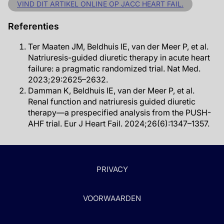
VIND DIT ARTIKEL ONLINE OP JACC HEART FAIL.
Referenties
Ter Maaten JM, Beldhuis IE, van der Meer P, et al.
Natriuresis-guided diuretic therapy in acute heart
failure: a pragmatic randomized trial. Nat Med.
2023;29:2625–2632.
Damman K, Beldhuis IE, van der Meer P, et al.
Renal function and natriuresis guided diuretic
therapy—a prespecified analysis from the PUSH-
AHF trial. Eur J Heart Fail. 2024;26(6):1347–1357.
PRIVACY
VOORWAARDEN