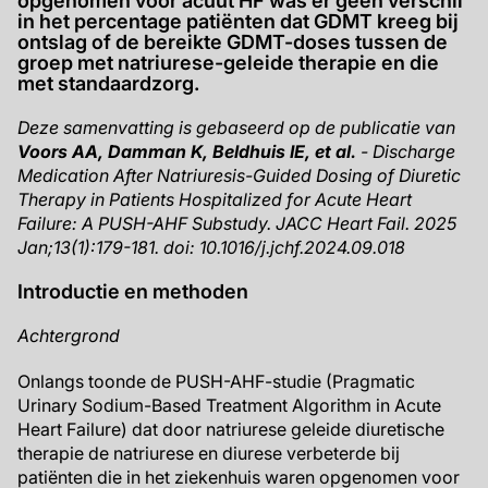
opgenomen voor acuut HF was er geen verschil
in het percentage patiënten dat GDMT kreeg bij
ontslag of de bereikte GDMT-doses tussen de
groep met natriurese-geleide therapie en die
met standaardzorg.
Deze samenvatting is gebaseerd op de publicatie van
Voors AA, Damman K, Beldhuis IE, et al.
- Discharge
Medication After Natriuresis-Guided Dosing of Diuretic
Therapy in Patients Hospitalized for Acute Heart
Failure: A PUSH-AHF Substudy. JACC Heart Fail. 2025
Jan;13(1):179-181. doi: 10.1016/j.jchf.2024.09.018
Introductie en methoden
Achtergrond
Onlangs toonde de PUSH-AHF-studie (Pragmatic
Urinary Sodium-Based Treatment Algorithm in Acute
Heart Failure) dat door natriurese geleide diuretische
therapie de natriurese en diurese verbeterde bij
patiënten die in het ziekenhuis waren opgenomen voor