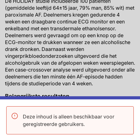
De HOLIDAY studie includeerde 100 patiënten
(gemiddelde leeftijd 64±15 jaar, 79% man, 85% wit) met
paroxismale AF. Deelnemers kregen gedurende 4
weken een draagbare continue ECG monitor en een
enkelband met een transdermale ethanolsensor.
Deelnemers werd gevraagd om op een knop op de
ECG-monitor te drukken wanneer ze een alcoholische
drank dronken. Daarnaast werden
vingerprikbloedonderzoeken uitgevoerd die het
alcoholgebruik van de afgelopen weken weerspiegelen.
Een case-crossover analyse werd uitgevoerd onder alle
deelnemers die ten minste één AF-episode hadden
tijdens de studieperiode van 4 weken.
Belangrijkste resultaten
Eén glas real-time zelfgerapporteerde
alcoholische drank was geassocieerd met een
Deze inhoud is alleen beschikbaar voor
tweemaal grotere kans op een discrete AF-
geregistreerde gebruikers.
episode in de komende vier uur (OR 2.02, 95%CI
1.28-3.17, P=0.002). Twee of meer glazen real-