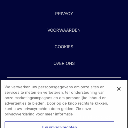
PRIVACY
VOORWAARDEN
COOKIES
OVER ONS
We verwerken uw persoonsgegevens om onze sites en
services te meten en verbeteren, ter ondersteuning van
onze marketingcampagnes en om persoonlijke inhoud en
advertenties te bieden. Door op de knop rechts te klikken,
kunt u uw privacyrechten doen gelden. Zie onze
Heeft u hulp nodig?
privacyverklaring voor meer informatie
Neem contact met ons op
Uw privacyrechten