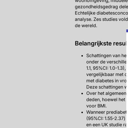
woonomgeving, middelen,
gezondheidsgedrag dele
Echtelijke diabetesconc
analyse. Zes studies vold
de wereld.
Belangrijkste resul
Schattingen van het
onder de verschille
1.1, 95%CI: 1.0-1.3)
vergelijkbaar met d
met diabetes in vro
Deze schattingen w
Over het algemeen w
deden, hoewel het g
voor BMI.
Wanneer prediabete
(95%CI: 1.55-2.37) 
en een UK studie r