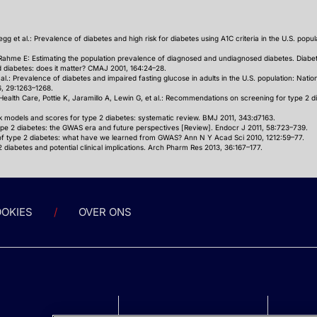
gg et al.: Prevalence of diabetes and high risk for diabetes using A1C criteria in the U.S. popu
Rahme E: Estimating the population prevalence of diagnosed and undiagnosed diabetes. Diab
diabetes: does it matter? CMAJ 2001, 164:24–28.
al.: Prevalence of diabetes and impaired fasting glucose in adults in the U.S. population: Natio
, 29:1263–1268.
ealth Care, Pottie K, Jaramillo A, Lewin G, et al.: Recommendations on screening for type 2 d
isk models and scores for type 2 diabetes: systematic review. BMJ 2011, 343:d7163.
pe 2 diabetes: the GWAS era and future perspectives [Review]. Endocr J 2011, 58:723–739.
s of type 2 diabetes: what have we learned from GWAS? Ann N Y Acad Sci 2010, 1212:59–77.
 diabetes and potential clinical implications. Arch Pharm Res 2013, 36:167–177.
OKIES
OVER ONS