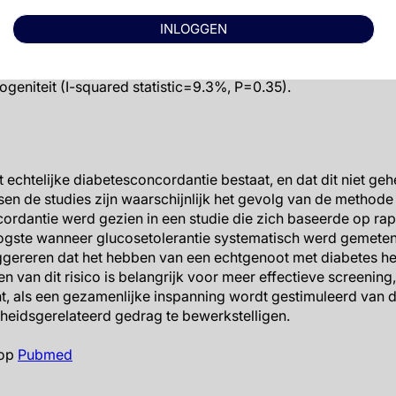
ad (OR: 2.32, 95%CI: 1.87-3.98, gecorrigeerd voor leeftijd e
n 75498 stellen leverde een algehele effectschatting op van
INLOGGEN
oor BMI), met aanwijzing voor heterogeniteit (Higgin’s I-squa
e correctie voor BMI, werd OR:1.8 (95%CI: 0.97-1.40) gevon
ogeniteit (I-squared statistic=9.3%, P=0.35).
t echtelijke diabetesconcordantie bestaat, en dat dit niet ge
sen de studies zijn waarschijnlijk het gevolg van de methode
cordantie werd gezien in een studie die zich baseerde op ra
ogste wanneer glucosetolerantie systematisch werd gemeten
ereren dat het hebben van een echtgenoot met diabetes het 
n van dit risico is belangrijk voor meer effectieve screenin
, als een gezamenlijke inspanning wordt gestimuleerd van 
heidsgerelateerd gedrag te bewerkstelligen.
 op
Pubmed