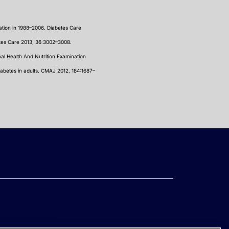
lation in 1988–2006. Diabetes Care
etes Care 2013, 36:3002–3008.
nal Health And Nutrition Examination
iabetes in adults. CMAJ 2012, 184:1687–