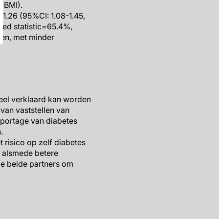
n BMI).
 1.26 (95%CI: 1.08-1.45,
red statistic=65.4%,
den, met minder
heel verklaard kan worden
 van vaststellen van
pportage van diabetes
.
risico op zelf diabetes
g, alsmede betere
de beide partners om