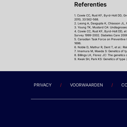
Referenties
1. Cowie CC, Rust KF, Byrd-Holt DD, Gre
2010, 33:562–568.
2. Leong A, Dasgupta K, Chiasson JL, 
3. Young TK, Mustard CA: Undiagnosed 
4. Cowie CC, Rust KF, Byrd-Holt DD, et 
Survey 1999–2002. Diabetes Care 2006
5. Canadian Task Force on Preventive H
1696.
6. Noble D, Mathur R, Dent T, et al.: R
7. Imamura M, Maeda S: Genetics of ty
8. Billings LK, Florez JC: The genetic
9. Kwak SH, Park KS: Genetics of type 2
PRIVACY
VOORWAARDEN
CO