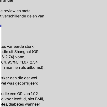
en ander
he review en meta-
it verschillende delen van
tes varieerde sterk
tudie uit Shanghai (OR:
.06-2.74) vond,
.64, 95%CI: 1.07-2.54
s in mannen als uitkomst).
erker dan die dat wel
) wel was gecorrigeerd
udie een OR van 1.92
 voor leeftijd, niet BMI),
betes/diabetes wanneer