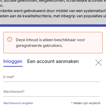
 sociale gewoonten, eetgewoonten, lichamelijke activiteit 
n.
ordantie werd geëvalueerd door middel van een systematisc
eden aan de kwaliteitscriteria, met inbegrip van populaties u
taten
Deze inhoud is alleen beschikbaar voor
geregistreerde gebruikers.
 effect van een echtgenoot met diabetes op prevalente diabe
nde studies. Het kleinste effect van 10% werd gezien in een s
, terwijl de Trent UK general practice study OR: 1.70 (95%CI: 1
Inloggen
Een account aanmaken
e American Southwest studie in een Spaanse populatie (OR: 1
uwen als uitkomst, en OR: 1.77, 95%CI: 1.14-2.74 voor diabete
aren niet gecorrigeerd voor BMI.
aren de effectschattingen die niet voor BMI corrigeerden st
rootste gerapporteerde effect van OR: 2.11 (95%CI: 1.74-5.1
s en diabetes werden gecombineerd, vond een Koreaanse st
in vrouwen en 1.94 (95%CI: 1.57-2.40) in mannen (gecorrigeerd
apporteerde ook een meer dan tweevoudig risico op predia
Wachtwoord vergeten
* Velden zijn verplicht