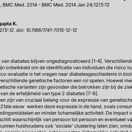
al., BMC Med. 2014 - BMC Med. 2014 Jan 24;12(1):12
upta K.
1):12. doi: 10.1186/1741-7015-12-12
van diabetes blijven ongediagnosticeerd [1-4]. Verschillende
jn ontwikkeld om de identificatie van individuen die risico 
isico-evaluatie is het vragen naar ​​diabetesgeschiedenis in b
verschillende genetische factoren een rol spelen. Hoewel me
ische varianten zijn gevonden die betrokken zijn bij de ziek
an de erfelijkheid van type 2 diabetes [7-9].
n zijn van cruciaal belang voor de expressie van genetische
 21ste eeuw werken deze expressie in de hand, zoals consu
oedingsmiddelen en minder lichamelijke activiteit. De impact 
hilt waarschijnlijk van persoon tot persoon en eventueel va
, kunnen huishoudens ook 'sociale' clustering laten zien, om