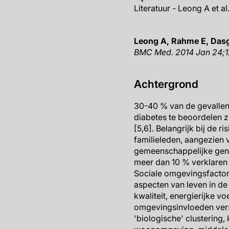
Literatuur - Leong A et 
Leong A, Rahme E, Dasg
BMC Med. 2014 Jan 24;12(
Achtergrond
30-40 % van de gevallen 
diabetes te beoordelen zi
[5,6]. Belangrijk bij de r
familieleden, aangezien 
gemeenschappelijke genet
meer dan 10 % verklaren v
Sociale omgevingsfactore
aspecten van leven in de
kwaliteit, energierijke v
omgevingsinvloeden versc
'biologische' clustering