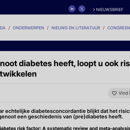
NIEUWSBRIEF
DA
ONDERWERPEN
NIEUWS EN LITERATUUR
CONGRESN
oot diabetes heeft, loopt u ook ri
ntwikkelen
Vind 
r echtelijke diabetesconcordantie blijkt dat het risi
genoot een geschiedenis van (pre)diabetes heeft.
iabetes risk factor: A systematic review and meta-analysi