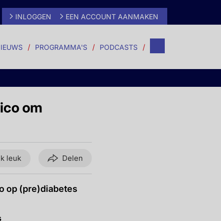
INLOGGEN
EEN ACCOUNT AANMAKEN
IEUWS
PROGRAMMA'S
PODCASTS
sico om
ik leuk
Delen
co op (pre)diabetes
s