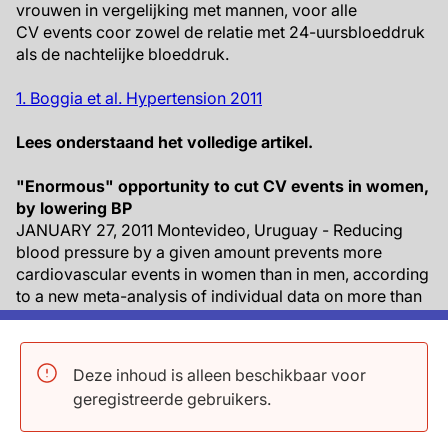
vrouwen in vergelijking met mannen, voor alle
CV events coor zowel de relatie met 24-uursbloeddruk
als de nachtelijke bloeddruk.
1. Boggia et al. Hypertension 2011
Lees onderstaand het volledige artikel.
"Enormous" opportunity to cut CV events in women,
by lowering BP
JANUARY 27, 2011 Montevideo, Uruguay - Reducing
blood pressure by a given amount prevents more
cardiovascular events in women than in men, according
to a new meta-analysis of individual data on more than
9000 subjects. The study is the first to examine sex-
specific differences in the association between
outcome and BP based on ambulatory monitoring, say
Deze inhoud is alleen beschikbaar voor
Dr José Boggia (Universidad de la República,
geregistreerde gebruikers.
Montevideo, Uruguay) and colleagues in their paper
published online in Hypertension.Although the results