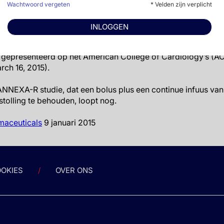
snelde goedkeuring. Hieronder vallen anti-Factor Xa-nive
Wachtwoord vergeten
* Velden zijn verplicht
r (vrije fractie). Dit is aangetoond met alle Factor X-remmer
rivaroxaban, edoxaban en enoxaprin,”
INLOGGEN
D, PhD, executive vice president, research and development b
gepresenteerd op het American College of Cardiology’s (AC
rch 16, 2015).
NNEXA-R studie, dat een bolus plus een continue infuus van
tolling te behouden, loopt nog.
maceuticals
9 januari 2015
OKIES
OVER ONS