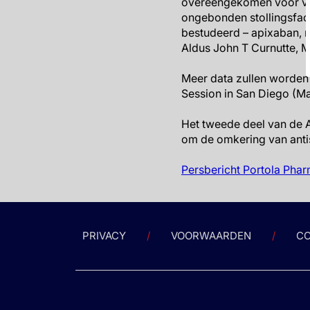
overeengekomen voor ver
ongebonden stollingsfacto
bestudeerd – apixaban, 
Aldus John T Curnutte, M
Meer data zullen worden 
Session in San Diego (Ma
Het tweede deel van de A
om de omkering van antis
Persbericht Portola Phar
PRIVACY
VOORWAARDEN
CO