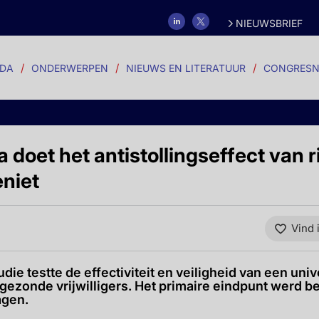
NIEUWSBRIEF
DA
ONDERWERPEN
NIEUWS EN LITERATUUR
CONGRESN
 doet het antistollingseffect van 
eniet
Vind 
die testte de effectiviteit en veiligheid van een uni
gezonde vrijwilligers. Het primaire eindpunt werd 
agen.