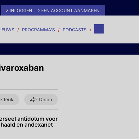
INLOGGEN
EEN ACCOUNT AANMAKEN
IEUWS
PROGRAMMA'S
PODCASTS
rivaroxaban
ik leuk
Delen
verseel antidotum voor
behaald en andexanet