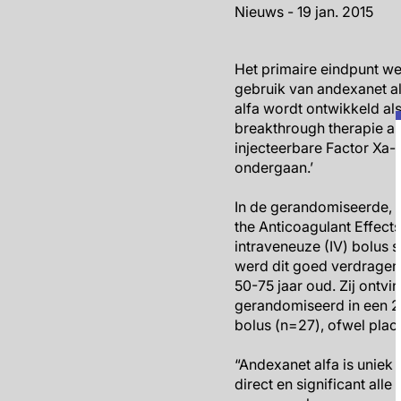
Nieuws - 19 jan. 2015
Het primaire eindpunt wer
gebruik van andexanet a
alfa wordt ontwikkeld a
breakthrough therapie al
injecteerbare Factor Xa
ondergaan.’
In de gerandomiseerde, 
the Anticoagulant Effects
intraveneuze (IV) bolus si
werd dit goed verdragen. D
50-75 jaar oud. Zij ont
gerandomiseerd in een 2:
bolus (n=27), ofwel plac
“Andexanet alfa is uniek 
direct en significant all