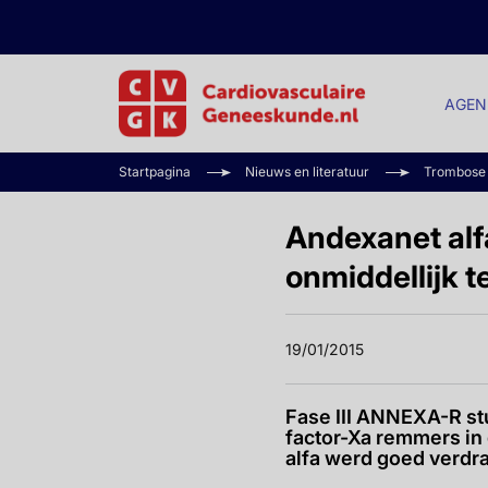
AGEN
Startpagina
Nieuws en literatuur
Trombose
Andexanet alfa
onmiddellijk t
19/01/2015
Fase III ANNEXA-R stu
factor-Xa remmers in 
alfa werd goed verdr