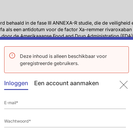
d behaald in de fase III ANNEXA-R studie, die de veiligheid en
lfa als een antidotum voor de factor Xa-remmer rivaroxaban
ls door de Amerikaaanse Food and Drug Administration (FD
s universeel antidotum voor patiënten die worden behandeld
-remmers die een ernstige bloeding doormaken of die een s
Deze inhoud is alleen beschikbaar voor
geregistreerde gebruikers.
dubbelblinde, placebogecontroleerde ANNEXA-R (Andexanet 
 of FXa Inhibitors – Rivaroxaban) studie, deed toediening va
gnificant en onmiddellijk de stabiele antistollingsactiviteit v
Inloggen
Een account aanmaken
e effectiviteit en veiligheid werd getest in 41 gezonde vrijwil
vingen rivaroxaban 20 mg eenmaal daags voor vier dagen en 
1 ratio om bij Cmax ofwel andexanet alfa toegediend te krij
ebo (n=14). Anti-Factor Xa niveaus waren het primaire eindpu
onder de andere antidota die in ontwikkeling zijn, omdat het 
e belangrijke farmacodynamische maten van stolling teniet doe