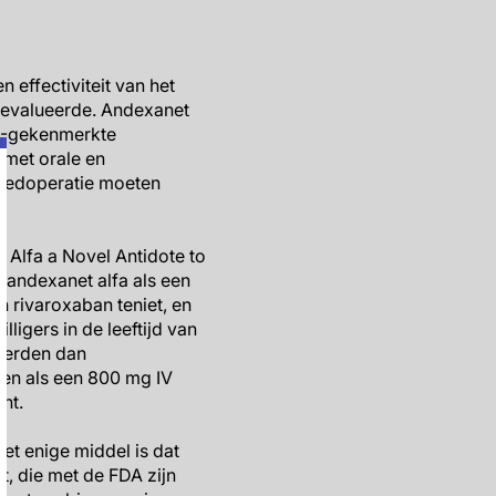
 effectiviteit van het
 evalueerde. Andexanet
A)-gekenmerkte
 met orale en
poedoperatie moeten
Alfa a Novel Antidote to
n andexanet alfa als een
an rivaroxaban teniet, en
ligers in de leeftijd van
werden dan
gen als een 800 mg IV
nt.
het enige middel is dat
t, die met de FDA zijn