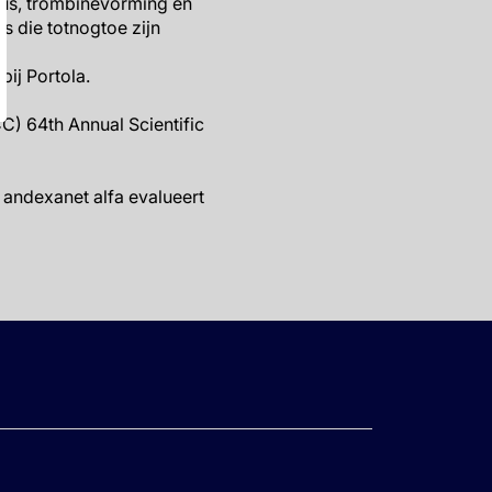
aus, trombinevorming en
s die totnogtoe zijn
ij Portola.
C) 64th Annual Scientific
 andexanet alfa evalueert