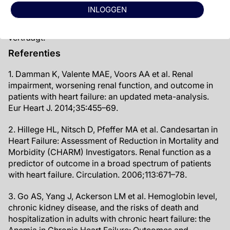
valsartan. Deze uitkomsten waren onafhankelijk van
INLOGGEN
baseline eGFR, wat erop wijst dat sacubitril/valsartan de
achteruitgang van de nierfunctie in HFpEF patiënten
vertraagt.
Referenties
1. Damman K, Valente MAE, Voors AA et al. Renal
impairment, worsening renal function, and outcome in
patients with heart failure: an updated meta-analysis.
Eur Heart J. 2014;35:455–69.
2. Hillege HL, Nitsch D, Pfeffer MA et al. Candesartan in
Heart Failure: Assessment of Reduction in Mortality and
Morbidity (CHARM) Investigators. Renal function as a
predictor of outcome in a broad spectrum of patients
with heart failure. Circulation. 2006;113:671–78.
3. Go AS, Yang J, Ackerson LM et al. Hemoglobin level,
chronic kidney disease, and the risks of death and
hospitalization in adults with chronic heart failure: the