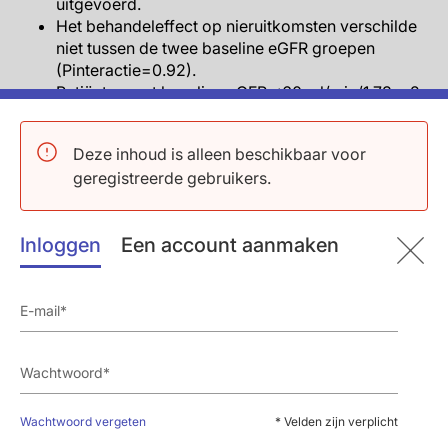
uitgevoerd.
Het behandeleffect op nieruitkomsten verschilde
niet tussen de twee baseline eGFR groepen
(Pinteractie=0.92).
Patiënten met baseline eGFR <60 ml/min/1.73 m2
behandeld met sacubitril/valsartan hadden,
vergeleken met patiënten behandeld met
Deze inhoud is alleen beschikbaar voor
valsartan, meer episodes van hypotensie, minder
geregistreerde gebruikers.
episodes van verhoogd serum creatinine (≥2
mg/dL). Patiënten met baseline eGFR ≥60
ml/min/1.73 in de sacubitril/valsartan groep
Inloggen
Een account aanmaken
hadden minder episodes van verhoogd creatinine
of hyperkaliëmische events (≥6 mmol/L).
Conclusie
In deze vooraf gespecificeerde analyse van de
PARAGON-HF trial hadden HFpEF patiënten die
behandeld werden met sacubitril/valsartan minder
nieruitkomsten en een vertraagde afname van eGFR ten
Wachtwoord vergeten
* Velden zijn verplicht
opzichte van diegene die behandeld werden met