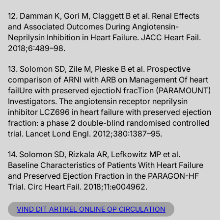
12. Damman K, Gori M, Claggett B et al. Renal Effects
and Associated Outcomes During Angiotensin-
Neprilysin Inhibition in Heart Failure. JACC Heart Fail.
2018;6:489–98.
13. Solomon SD, Zile M, Pieske B et al. Prospective
comparison of ARNI with ARB on Management Of heart
failUre with preserved ejectioN fracTion (PARAMOUNT)
Investigators. The angiotensin receptor neprilysin
inhibitor LCZ696 in heart failure with preserved ejection
fraction: a phase 2 double-blind randomised controlled
trial. Lancet Lond Engl. 2012;380:1387–95.
14. Solomon SD, Rizkala AR, Lefkowitz MP et al.
Baseline Characteristics of Patients With Heart Failure
and Preserved Ejection Fraction in the PARAGON-HF
Trial. Circ Heart Fail. 2018;11:e004962.
VIND DIT ARTIKEL ONLINE OP CIRCULATION