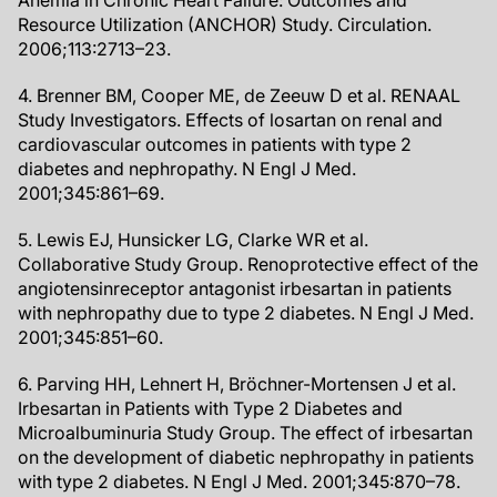
Anemia in Chronic Heart Failure: Outcomes and
Resource Utilization (ANCHOR) Study. Circulation.
2006;113:2713–23.
4. Brenner BM, Cooper ME, de Zeeuw D et al. RENAAL
Study Investigators. Effects of losartan on renal and
cardiovascular outcomes in patients with type 2
diabetes and nephropathy. N Engl J Med.
2001;345:861–69.
5. Lewis EJ, Hunsicker LG, Clarke WR et al.
Collaborative Study Group. Renoprotective effect of the
angiotensinreceptor antagonist irbesartan in patients
with nephropathy due to type 2 diabetes. N Engl J Med.
2001;345:851–60.
6. Parving HH, Lehnert H, Bröchner-Mortensen J et al.
Irbesartan in Patients with Type 2 Diabetes and
Microalbuminuria Study Group. The effect of irbesartan
on the development of diabetic nephropathy in patients
with type 2 diabetes. N Engl J Med. 2001;345:870–78.