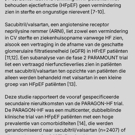
behouden ejectiefractie (HFpEF) geen vermindering
zien in sterfte en ongunstige nierevent [7-10].
Sacubitril/valsartan, een angiotensine receptor
neprilysine remmer (ARNI), liet zowel een vermindering
in CV sterfte en ziekenhuisopname vanwege HF zien,
alsook een vertraging in de afname van de geschatte
glomerulaire filtratiesnelheid (eGFR) in HFrEF patiënten
[11,12]. Een subanalyse van de fase 2 PARAMOUNT trial
liet een vertraagd nierfunctieverlies zien in patiënten
met sacubitril/valsartan ten opzichte van patiënten die
alleen werden behandeld met valsartan in een kleine
groep van HFpEF patiënten [13].
Deze studie rapporteert de vooraf gespecificeerde
secundaire nieruitkomsten van de PARAGON-HF trial.
De PARAGON-HF was een multicenter, dubbelblinde
klinische trial van HFpEF patiënten met een hoge
prevalentie van comorbiditeiten [14], die werden
gerandomiseerd naar sacubitril/valsartan (n=2407) of