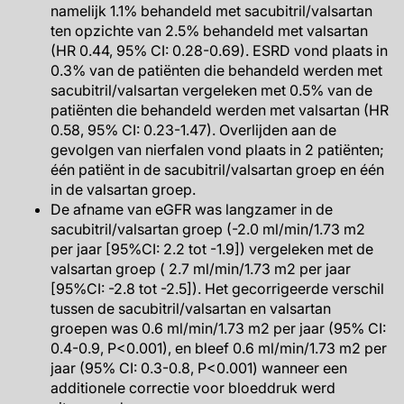
namelijk 1.1% behandeld met sacubitril/valsartan
ten opzichte van 2.5% behandeld met valsartan
(HR 0.44, 95% CI: 0.28-0.69). ESRD vond plaats in
0.3% van de patiënten die behandeld werden met
sacubitril/valsartan vergeleken met 0.5% van de
patiënten die behandeld werden met valsartan (HR
0.58, 95% CI: 0.23-1.47). Overlijden aan de
gevolgen van nierfalen vond plaats in 2 patiënten;
één patiënt in de sacubitril/valsartan groep en één
in de valsartan groep.
De afname van eGFR was langzamer in de
sacubitril/valsartan groep (-2.0 ml/min/1.73 m2
per jaar [95%CI: 2.2 tot -1.9]) vergeleken met de
valsartan groep ( 2.7 ml/min/1.73 m2 per jaar
[95%CI: -2.8 tot -2.5]). Het gecorrigeerde verschil
tussen de sacubitril/valsartan en valsartan
groepen was 0.6 ml/min/1.73 m2 per jaar (95% CI:
0.4-0.9, P<0.001), en bleef 0.6 ml/min/1.73 m2 per
jaar (95% CI: 0.3-0.8, P<0.001) wanneer een
additionele correctie voor bloeddruk werd