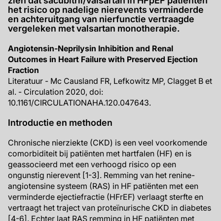
zien dat sacubitril/valsartan in HFpEF patiënten
het risico op nadelige nierevents verminderde
en achteruitgang van nierfunctie vertraagde
vergeleken met valsartan monotherapie.
Angiotensin-Neprilysin Inhibition and Renal
Outcomes in Heart Failure with Preserved Ejection
Fraction
Literatuur - Mc Causland FR, Lefkowitz MP, Clagget B et
al. - Circulation 2020, doi:
10.1161/CIRCULATIONAHA.120.047643.
Introductie en methoden
Chronische nierziekte (CKD) is een veel voorkomende
comorbiditeit bij patiënten met hartfalen (HF) en is
geassocieerd met een verhoogd risico op een
ongunstig nierevent [1-3]. Remming van het renine-
angiotensine systeem (RAS) in HF patiënten met een
verminderde ejectiefractie (HFrEF) verlaagt sterfte en
vertraagt het traject van proteïnurische CKD in diabetes
[4-6]. Echter laat RAS remming in HF patiënten met