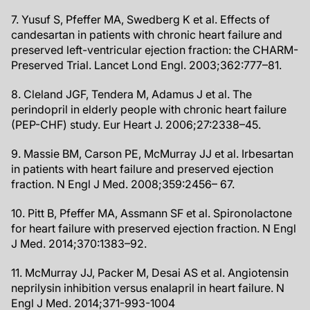
7. Yusuf S, Pfeffer MA, Swedberg K et al. Effects of
candesartan in patients with chronic heart failure and
preserved left-ventricular ejection fraction: the CHARM-
Preserved Trial. Lancet Lond Engl. 2003;362:777–81.
8. Cleland JGF, Tendera M, Adamus J et al. The
perindopril in elderly people with chronic heart failure
(PEP-CHF) study. Eur Heart J. 2006;27:2338–45.
9. Massie BM, Carson PE, McMurray JJ et al. Irbesartan
in patients with heart failure and preserved ejection
fraction. N Engl J Med. 2008;359:2456– 67.
10. Pitt B, Pfeffer MA, Assmann SF et al. Spironolactone
for heart failure with preserved ejection fraction. N Engl
J Med. 2014;370:1383–92.
11. McMurray JJ, Packer M, Desai AS et al. Angiotensin
neprilysin inhibition versus enalapril in heart failure. N
Engl J Med. 2014;371-993-1004