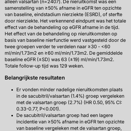
alleen valsartan (n=2407). De nieruitkomst was een
samenstelling van ≥50% afname in eGFR ten opzichte
van baseline, eindstadium nierziekte (ESRD), of sterfte
door nierziekte. Het verkennend eindpunt was het totale
effect van de behandeling op eGFR afname in de tijd.
Het effect van de behandeling op nieruitkomsten op
basis van baseline nierfunctie werd vastgesteld door de
twee groepen verder te verdelen naar ≥30 - <60
ml/min/1.73m2 en ≥60 ml/min/1.73m2. De gemiddelde
baseline eGFR (±SD) was 63 (±19) ml/min/1.73m2.
Totale follow-up tijd was 129 weken.
Belangrijkste resultaten
Er vonden minder nadelige nieruitkomsten plaats
in de sacubitril/valsartan (1.4%) groep vergeleken
met de valsartan groep (2.7%) (HR 0.50, 95% CI:
0.33-0.77, P<0.001).
De sacubitril/valsartan groep had een lagere
incidentie van ≥50% afname in eGFR ten opzichte
van baseline vergeleken met de valsartan groep,