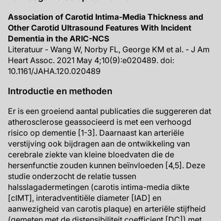
Association of Carotid Intima-Media Thickness and
Other Carotid Ultrasound Features With Incident
Dementia in the ARIC-NCS
Literatuur - Wang W, Norby FL, George KM et al. - J Am
Heart Assoc. 2021 May 4;10(9):e020489. doi:
10.1161/JAHA.120.020489
Introductie en methoden
Er is een groeiend aantal publicaties die suggereren dat
atherosclerose geassocieerd is met een verhoogd
risico op dementie [1-3]. Daarnaast kan arteriële
verstijving ook bijdragen aan de ontwikkeling van
cerebrale ziekte van kleine bloedvaten die de
hersenfunctie zouden kunnen beïnvloeden [4,5]. Deze
studie onderzocht de relatie tussen
halsslagadermetingen (carotis intima-media dikte
[cIMT], interadventitiële diameter [IAD] en
aanwezigheid van carotis plaque) en arteriële stijfheid
(gemeten met de distensibiliteit coefficient [DC]) met