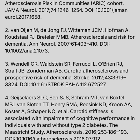
Atherosclerosis Risk in Communities (ARIC) cohort.
JAMA Neurol. 2017;74:1246–1254. DOI: 10.1001/jaman
eurol.2017.1658.
2. van Oijen M, de Jong FJ, Witteman JCM, Hofman A,
Koudstaal PJ, Breteler MMB. Atherosclerosis and risk for
dementia. Ann Neurol. 2007;61:403–410. DOI:
10.1002/ana.21073.
3. Wendell CR, Waldstein SR, Ferrucci L, O’Brien RJ,
Strait JB, Zonderman AB. Carotid atherosclerosis and
prospective risk of dementia. Stroke. 2012;43:3319–
3324. DOI: 10.1161/STROK EAHA.112.672527.
4. Geijselaers SLC, Sep SJS, Schram MT, van Boxtel
MPJ, van Sloten TT, Henry RMA, Reesink KD, Kroon AA,
Koster A, Schaper NC, et al. Carotid stiffness is
associated with impairment of cognitive performance in
individuals with and without type 2 diabetes. The
Maastricht Study. Atherosclerosis. 2016;253:186–193.
DOI: 10.1016/j.atherosclerosis.2016.07.912.