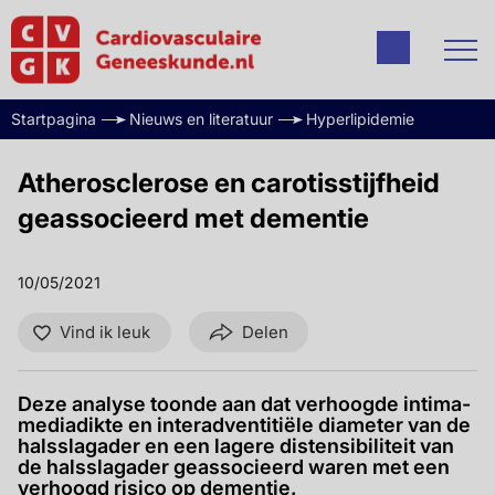
Startpagina
Nieuws en literatuur
Hyperlipidemie
Atherosclerose en carotisstijfheid
geassocieerd met dementie
10/05/2021
Vind ik leuk
Delen
Deze analyse toonde aan dat verhoogde intima-
mediadikte en interadventitiële diameter van de
halsslagader en een lagere distensibiliteit van
de halsslagader geassocieerd waren met een
verhoogd risico op dementie.