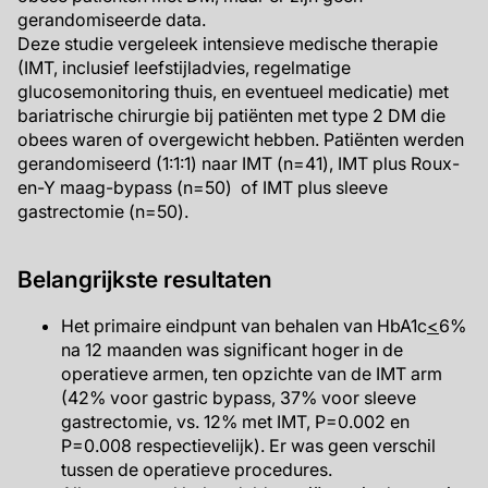
gerandomiseerde data.
Deze studie vergeleek intensieve medische therapie
(IMT, inclusief leefstijladvies, regelmatige
glucosemonitoring thuis, en eventueel medicatie) met
bariatrische chirurgie bij patiënten met type 2 DM die
obees waren of overgewicht hebben. Patiënten werden
gerandomiseerd (1:1:1) naar IMT (n=41), IMT plus Roux-
en-Y maag-bypass (n=50) of IMT plus sleeve
gastrectomie (n=50).
Belangrijkste resultaten
Het primaire eindpunt van behalen van HbA1c
<
6%
na 12 maanden was significant hoger in de
operatieve armen, ten opzichte van de IMT arm
(42% voor gastric bypass, 37% voor sleeve
gastrectomie, vs. 12% met IMT, P=0.002 en
P=0.008 respectievelijk). Er was geen verschil
tussen de operatieve procedures.