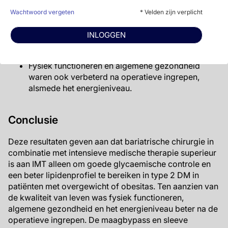
vaak voor (24% vs. 50% bij sleeve gastrectomie
Wachtwoord vergeten
* Velden zijn verplicht
en 80% bij IMT). In de gastric bypass groep was
de gemiddelde verandering in gewichtsverlies
INLOGGEN
vanaf baseline ook het grootst (-26.2% vs. -21.3%
vs. -4.3%).
Fysiek functioneren en algemene gezondheid
waren ook verbeterd na operatieve ingrepen,
alsmede het energieniveau.
Conclusie
Deze resultaten geven aan dat bariatrische chirurgie in
combinatie met intensieve medische therapie superieur
is aan IMT alleen om goede glycaemische controle en
een beter lipidenprofiel te bereiken in type 2 DM in
patiënten met overgewicht of obesitas. Ten aanzien van
de kwaliteit van leven was fysiek functioneren,
algemene gezondheid en het energieniveau beter na de
operatieve ingrepen. De maagbypass en sleeve