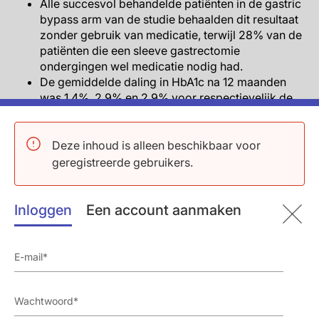
Alle succesvol behandelde patiënten in de gastric
bypass arm van de studie behaalden dit resultaat
zonder gebruik van medicatie, terwijl 28% van de
patiënten die een sleeve gastrectomie
ondergingen wel medicatie nodig had.
De gemiddelde daling in HbA1c na 12 maanden
was 1.4%, 2.9% en 2.9% voor respectievelijk de
IMT, gastric bypass en sleeve gastrectomie
(P<0.001 voor beide vergelijkingen met IMT).
Gewichtsverlies was respectievelijk 5.4, 29.4 en
Deze inhoud is alleen beschikbaar voor
25.1 kg.
geregistreerde gebruikers.
Vergelijkbare gunstige effecten werden gezien na
met name de operatieve ingrepen op HDL-c,
triglyceriden, high-sensitivity C-reactive protein
Inloggen
Een account aanmaken
en het aantal antihypertensieve en
lipideverlagende medicatie die nodig waren na 12
maanden.
Na 3 jaar follow-up hadden nog steeds meer
mensen HbA1c
<
6% in de operatieve armen van de
studie, ten opzichte van IMT. In de gastric bypass
groep kwam HbA1c relapse naar >6% het minst