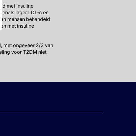
d met insuline
evenals lager LDL-c en
te van mensen behandeld
ien met insuline
d, met ongeveer 2/3 van
eling voor T2DM niet