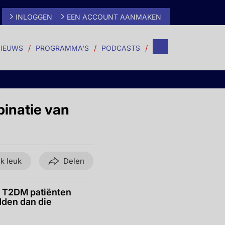
INLOGGEN
EEN ACCOUNT AANMAKEN
IEUWS
PROGRAMMA'S
PODCASTS
binatie van
ik leuk
Delen
t T2DM patiënten
dden dan die