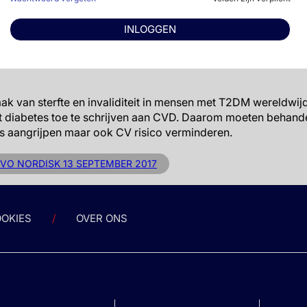
se van data van DUAL II en DUAL V, hadden mensen behandel
ificant lagere systolische bloeddruk, lager total cholesterol 
INLOGGEN
ies ten gusnte van insuline degludec/liraglutide, ten opzich
leine maar signficante steiging van de hartslag werd ook gez
ak van sterfte en invaliditeit in mensen met T2DM wereldwij
et diabetes toe te schrijven aan CVD. Daarom moeten behand
s aangrijpen maar ook CV risico verminderen.
VO NORDISK 13 SEPTEMBER 2017
OKIES
OVER ONS