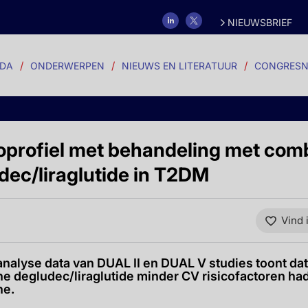
NIEUWSBRIEF
DA
ONDERWERPEN
NIEUWS EN LITERATUUR
CONGRESN
coprofiel met behandeling met com
dec/liraglutide in T2DM
Vind 
nalyse data van DUAL II en DUAL V studies toont da
ne degludec/liraglutide minder CV risicofactoren ha
ne.