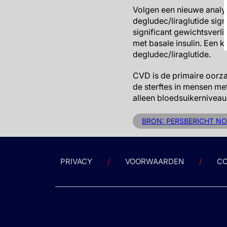
Volgen een nieuwe analy
degludec/liraglutide sign
significant gewichtsverl
met basale insulin. Een k
degludec/liraglutide.
CVD is de primaire oorza
de sterftes in mensen m
alleen bloedsuikerniveau
BRON: PERSBERICHT NO
PRIVACY
VOORWAARDEN
CO