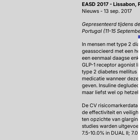
EASD 2017 - Lissabon, 
Nieuws - 13 sep. 2017
Gepresenteerd tijdens de
Portugal (11-15 Septembe
In mensen met type 2 diab
geassocieerd met een hog
een eenmaal daagse enkel
GLP-1 receptor agonist l
type 2 diabetes mellitus
medicatie wanneer deze a
geven. Insuline deglude
maar liefst wel op hetze
De CV risicomarkerdata 
de effectiviteit en veilig
ten opzichte van glargi
studies warden uitgevoer
7.5-10.0% in DUAL II; 7.0