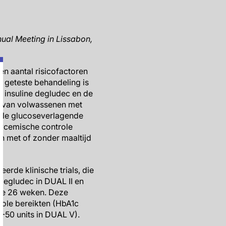
ual Meeting in Lissabon,
en aantal risicofactoren
e geteste behandeling is
g insuline degludec en de
ng van volwassenen met
rale glucoseverlagende
lycemische controle
n met of zonder maaltijd
de klinische trials, die
n degludec in DUAL II en
nde 26 weken. Deze
role bereikten (HbA1c
0-50 units in DUAL V).