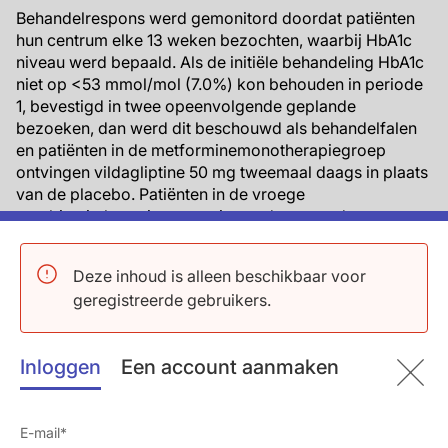
Behandelrespons werd gemonitord doordat patiënten
hun centrum elke 13 weken bezochten, waarbij HbA1c
niveau werd bepaald. Als de initiële behandeling HbA1c
niet op <53 mmol/mol (7.0%) kon behouden in periode
1, bevestigd in twee opeenvolgende geplande
bezoeken, dan werd dit beschouwd als behandelfalen
en patiënten in de metforminemonotherapiegroep
ontvingen vildagliptine 50 mg tweemaal daags in plaats
van de placebo. Patiënten in de vroege
combinatietherapiegroep gingen door met de
combinatie.
Deze inhoud is alleen beschikbaar voor
De tweede periode was dus een fase van twee armen
geregistreerde gebruikers.
waarin toewijzing aan vroege combinatietherapie werd
vergeleken met een latere metformine met - indien
nodig – vildagliptine combinatiestrategie. Als de
Inloggen
Een account aanmaken
behandeling vervolgens faalde en insuline nodig was,
werd dit gezien als een eindpunt voor tweede falen bij
nog twee bezoeken met verlies van glycemische
regulatie. Dan werd overgegaan op insulinetherapie.