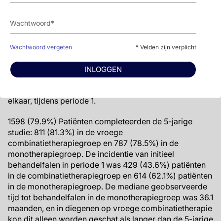
Patiënten die niet faalden in periode 1, maar goede
glycemische regulatie behielden (HbA1c <53 mmol/mol,
7%) gingen door met de hen toegewezen
studiemedicatie voor maximaal vijf jaar.
Wachtwoord vergeten
* Velden zijn verplicht
Het primaire effectiviteitseindpunt was tijd vanaf
randomisatie naar initieel behandelfalen, gedefinieerd
INLOGGEN
als HbA1c-meting van >53 mmol/mol (7.05%) bij twee
opeenvolgende geplande bezoeken, 13 weken uit
elkaar, tijdens periode 1.
1598 (79.9%) Patiënten completeerden de 5-jarige
studie: 811 (81.3%) in de vroege
combinatietherapiegroep en 787 (78.5%) in de
monotherapiegroep. De incidentie van initieel
behandelfalen in periode 1 was 429 (43.6%) patiënten
in de combinatietherapiegroep en 614 (62.1%) patiënten
in de monotherapiegroep. De mediane geobserveerde
tijd tot behandelfalen in de monotherapiegroep was 36.1
maanden, en in diegenen op vroege combinatietherapie
kon dit alleen worden geschat als langer dan de 5-jarige