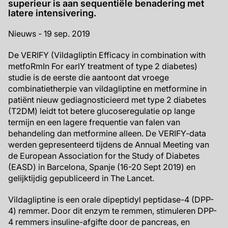
superieur is aan sequentiële benadering met
latere intensivering.
Nieuws - 19 sep. 2019
De VERIFY (Vildagliptin Efficacy in combination with
metfoRmIn For earlY treatment of type 2 diabetes)
studie is de eerste die aantoont dat vroege
combinatietherpie van vildagliptine en metformine in
patiënt nieuw gediagnosticieerd met type 2 diabetes
(T2DM) leidt tot betere glucoseregulatie op lange
termijn en een lagere frequentie van falen van
behandeling dan metformine alleen. De VERIFY-data
werden gepresenteerd tijdens de Annual Meeting van
de European Association for the Study of Diabetes
(EASD) in Barcelona, Spanje (16-20 Sept 2019) en
gelijktijdig gepubliceerd in The Lancet.
Vildagliptine is een orale dipeptidyl peptidase-4 (DPP-
4) remmer. Door dit enzym te remmen, stimuleren DPP-
4 remmers insuline-afgifte door de pancreas, en