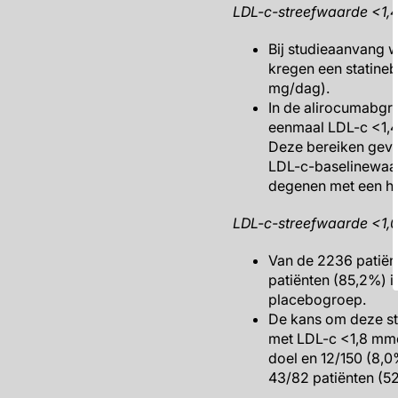
LDL-c-streefwaarde <1,
Bij studieaanvang w
kregen een statineb
mg/dag).
In de alirocumabgr
eenmaal LDL-c <1,4
Deze bereiken geve
LDL-c-baselinewaar
degenen met een h
LDL-c-streefwaarde <1,
Van de 2236 patiën
patiënten (85,2%) 
placebogroep.
De kans om deze st
met LDL-c <1,8 mmol
doel en 12/150 (8,0
43/82 patiënten (5