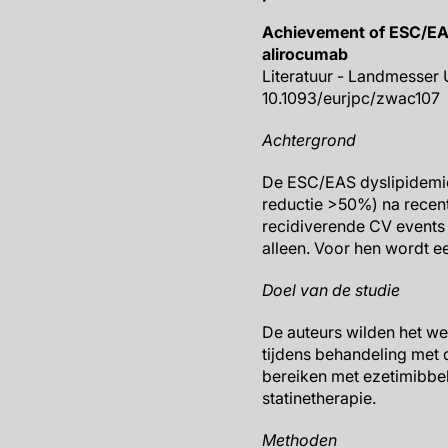
Achievement of ESC/EAS
alirocumab
Literatuur - Landmesser U
10.1093/eurjpc/zwac107
Achtergrond
De ESC/EAS dyslipidemie
reductie >50%) na recent
recidiverende CV events 
alleen. Voor hen wordt 
Doel van de studie
De auteurs wilden het we
tijdens behandeling met 
bereiken met ezetimibbe
statinetherapie.
Methoden