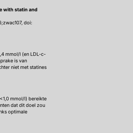
 with statin and
6;zwac107, doi:
,4 mmol/l (en LDL-c-
prake is van
hter niet met statines
 <1,0 mmol/l) bereikte
ten dat dit doel zou
nks optimale