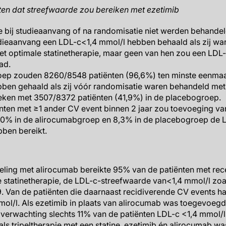
ten dat streefwaarde zou bereiken met ezetimib
e bij studieaanvang of na randomisatie niet werden behande
udieaanvang een LDL-c<1,4 mmol/l hebben behaald als zij wa
t optimale statinetherapie, maar geen van hen zou een LDL
ad.
oep zouden 8260/8548 patiënten (96,6%) ten minste eenma
ben gehaald als zij vóór randomisatie waren behandeld met 
leken met 3507/8372 patiënten (41,9%) in de placebogroep.
nten met ≥1 ander CV event binnen 2 jaar zou toevoeging va
1,0% in de alirocumabgroep en 8,3% in de placebogroep de 
bben bereikt.
eling met alirocumab bereikte 95% van de patiënten met rec
 statinetherapie, de LDL-c-streefwaarde van<1,4 mmol/l zo
19. Van de patiënten die daarnaast recidiverende CV events
ol/l. Als ezetimib in plaats van alirocumab was toegevoegd
r verwachting slechts 11% van de patiënten LDL-c <1,4 mmol
ls tripeltherapie met een statine, ezetimib én alirocumab wa