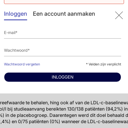
4 mmol/l
Inloggen
Een account aanmaken
as de mediane LDL-c-waarde 2,3 mmol/l (IQR: 1,9-2,7); 15.6
ehandeling met hoge intensiteit (atorvastatine 40-80 mg/da
oep (n=8795) behaalde 94,6% van de patiënten (bereik: 70,8
 mmol/l vergeleken met 17,3% (bereik: 6,0-42,6%) in de pl
n aan dat het percentage patiënten dat deze streefwaarde b
de: patiënten met een lagere uitgangswaarde behaalden va
ogere uitgangswaarde.
Wachtwoord vergeten
* Velden zijn verplicht
0 mmol/l
INLOGGEN
ten met ≥1 ander CV event binnen 2 jaar vóór de ACS-diagn
in de alirocumabgroep LDL-c <1,0 mmol/l vergeleken met 39/
reefwaarde te behalen, hing ook af van de LDL-c-baselinewa
/l bij studieaanvang bereikten 130/138 patiënten (94,2%) i
%) in de placebogroep. Daarentegen werd dit doel behaald d
2,4%) en 0/75 patiënten (0%) wanneer de LDL-c-baselinewa