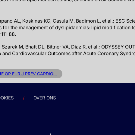
tapano AL, Koskinas KC, Casula M, Badimon L, et al.; ESC Sc
for the management of dyslipidaemias: lipid modification t
:111-88.
, Szarek M, Bhatt DL, Bittner VA, Diaz R, et al.; ODYSSEY
ab and Cardiovascular Outcomes after Acute Coronary Syndr
NE OP EUR J PREV CARDIOL.
OKIES
OVER ONS