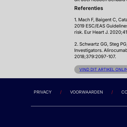
Referenties
1. Mach F, Baigent C, Ca
2019 ESC/EAS Guidelines 
risk. Eur Heart J. 2020;41
2. Schwartz GG, Steg PG
Investigators. Alirocum
2018;379:2097-107.
VIND DIT ARTIKEL ONLI
PRIVACY
VOORWAARDEN
CO