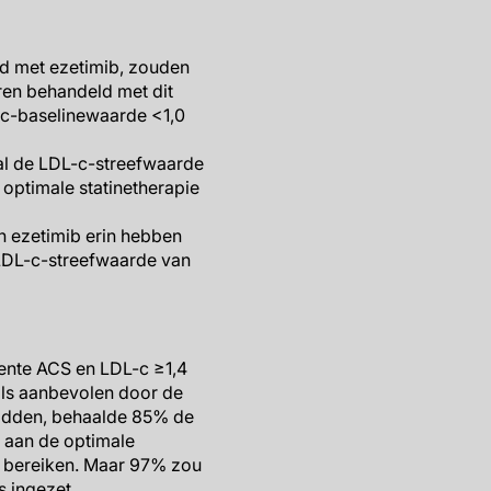
ld met ezetimib, zouden
ren behandeld met dit
-c-baselinewaarde <1,0
al de LDL-c-streefwaarde
optimale statinetherapie
n ezetimib erin hebben
LDL-c-streefwaarde van
ente ACS en LDL-c ≥1,4
als aanbevolen door de
 hadden, behaalde 85% de
 aan de optimale
/l bereiken. Maar 97% zou
s ingezet.