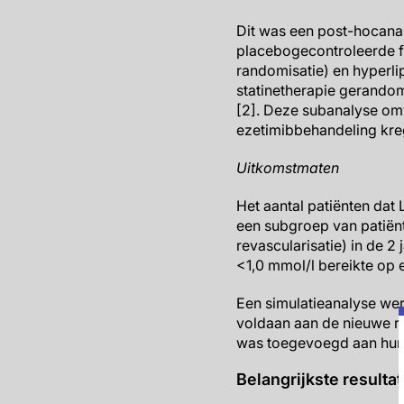
Dit was een post-hocana
placebogecontroleerde f
randomisatie) en hyperli
statinetherapie gerando
[2]. Deze subanalyse omv
ezetimibbehandeling kre
Uitkomstmaten
Het aantal patiënten dat
een subgroep van patiënt
revascularisatie) in de 
<1,0 mmol/l bereikte op
Een simulatieanalyse wer
voldaan aan de nieuwe ri
was toegevoegd aan hun
Belangrijkste resulta