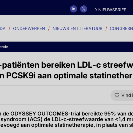
NIEUWSBRIEF
DA
ONDERWERPEN
NIEUWS EN LITERATUUR
CONGRESN
demie
S-patiënten bereiken LDL-c streef
n PCSK9i aan optimale statinether
Vind 
an de ODYSSEY OUTCOMES-trial bereikte 95% van de
r syndroom (ACS) de LDL-c-streefwaarde van <1,4 m
voegd aan optimale statinetherapie, in plaats van 