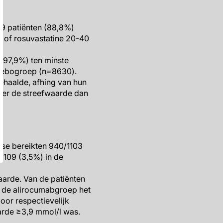
19 patiënten (88,8%)
g of rosuvastatine 20-40
-97,9%) ten minste
acebogroep (n=8630).
ehaalde, afhing van hun
ker de streefwaarde dan
ose bereikten 940/1103
1109 (3,5%) in de
arde. Van de patiënten
n de alirocumabgroep het
oor respectievelijk
arde ≥3,9 mmol/l was.