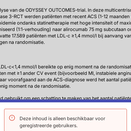
lyse van de ODYSSEY OUTCOMES-trial. In deze multicentrisc
ase 3-RCT werden patiënten met recent ACS (1-12 maanden
pidemie ondanks statinetherapie met hoge intensiteit of max
miseerd (1:1-verhouding) naar alirocumab 75 mg subcutaan 
atte 17.589 patiënten met LDL-c ≥1,4 mmol/l bij aanvang van
gen na randomisatie.
 LDL-c<1,4 mmol/l bereikte op enig moment na de randomisat
en met ≥1 ander CV event (bijvoorbeeld MI, instabiele angina
2 jaar voorafgaand aan de ACS-diagnose werd het aantal pati
 enig moment na de randomisatie.
d gebruikt om een schatting te maken van het aantal patiën
chtlijndoelen bij studieaanvang of ten minste eenmaal na ran
 behandeling (uitgaande van 18±3% reductie van LDL-c-waa
Deze inhoud is alleen beschikbaar voor
ten
geregistreerde gebruikers.