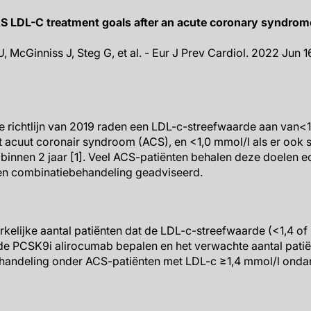
 LDL-C treatment goals after an acute coronary syndrome
, McGinniss J, Steg G, et al. - Eur J Prev Cardiol. 2022 Jun 1
 richtlijn van 2019 raden een LDL-c-streefwaarde aan van<1
 acuut coronair syndroom (ACS), en <1,0 mmol/l als er ook s
binnen 2 jaar [1]. Veel ACS-patiënten behalen deze doelen ec
een combinatiebehandeling geadviseerd.
rkelijke aantal patiënten dat de LDL-c-streefwaarde (<1,4 of
de PCSK9i alirocumab bepalen en het verwachte aantal patiën
handeling onder ACS-patiënten met LDL-c ≥1,4 mmol/l onda