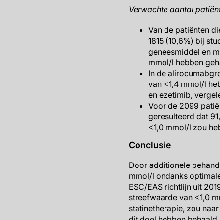
Verwachte aantal patiën
Van de patiënten di
1815 (10,6%) bij st
geneesmiddel en me
mmol/l hebben geh
In de alirocumabgr
van <1,4 mmol/l heb
en ezetimib, verge
Voor de 2099 patië
geresulteerd dat 9
<1,0 mmol/l zou he
Conclusie
Door additionele behand
mmol/l ondanks optimale
ESC/EAS richtlijn uit 20
streefwaarde van <1,0 mm
statinetherapie, zou naa
dit doel hebben behaald a