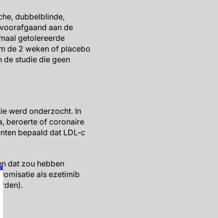
he, dubbelblinde,
 voorafgaand aan de
imaal getolereerde
om de 2 weken of placebo
 de studie die geen
ie werd onderzocht. In
, beroerte of coronaire
ënten bepaald dat LDL-c
ten dat zou hebben
domisatie als ezetimib
rden).