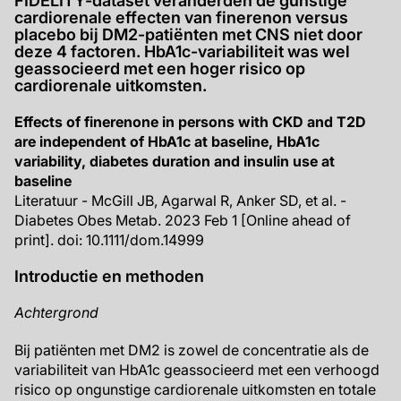
FIDELITY-dataset veranderden de gunstige
cardiorenale effecten van finerenon versus
placebo bij DM2-patiënten met CNS niet door
deze 4 factoren. HbA1c-variabiliteit was wel
geassocieerd met een hoger risico op
cardiorenale uitkomsten.
Effects of finerenone in persons with CKD and T2D
are independent of HbA1c at baseline, HbA1c
variability, diabetes duration and insulin use at
baseline
Literatuur - McGill JB, Agarwal R, Anker SD, et al. -
Diabetes Obes Metab. 2023 Feb 1 [Online ahead of
print]. doi: 10.1111/dom.14999
Introductie en methoden
Achtergrond
Bij patiënten met DM2 is zowel de concentratie als de
variabiliteit van HbA1c geassocieerd met een verhoogd
risico op ongunstige cardiorenale uitkomsten en totale