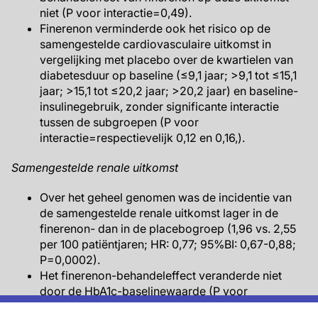
niet (P voor interactie=0,49).
Finerenon verminderde ook het risico op de
samengestelde cardiovasculaire uitkomst in
vergelijking met placebo over de kwartielen van
diabetesduur op baseline (≤9,1 jaar; >9,1 tot ≤15,1
jaar; >15,1 tot ≤20,2 jaar; >20,2 jaar) en baseline-
insulinegebruik, zonder significante interactie
tussen de subgroepen (P voor
interactie=respectievelijk 0,12 en 0,16,).
Samengestelde renale uitkomst
Over het geheel genomen was de incidentie van
de samengestelde renale uitkomst lager in de
finerenon- dan in de placebogroep (1,96 vs. 2,55
per 100 patiëntjaren; HR: 0,77; 95%BI: 0,67-0,88;
P=0,0002).
Het finerenon-behandeleffect veranderde niet
door de HbA1c-baselinewaarde (P voor
interactie=0,09), HbA1c-variabiliteit in het eerste