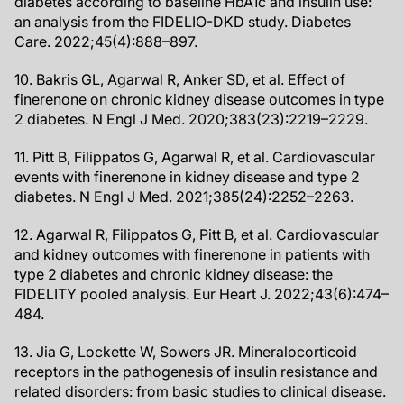
diabetes according to baseline HbA1c and insulin use:
an analysis from the FIDELIO-DKD study. Diabetes
Care. 2022;45(4):888–897.
10. Bakris GL, Agarwal R, Anker SD, et al. Effect of
finerenone on chronic kidney disease outcomes in type
2 diabetes. N Engl J Med. 2020;383(23):2219–2229.
11. Pitt B, Filippatos G, Agarwal R, et al. Cardiovascular
events with finerenone in kidney disease and type 2
diabetes. N Engl J Med. 2021;385(24):2252–2263.
12. Agarwal R, Filippatos G, Pitt B, et al. Cardiovascular
and kidney outcomes with finerenone in patients with
type 2 diabetes and chronic kidney disease: the
FIDELITY pooled analysis. Eur Heart J. 2022;43(6):474–
484.
13. Jia G, Lockette W, Sowers JR. Mineralocorticoid
receptors in the pathogenesis of insulin resistance and
related disorders: from basic studies to clinical disease.