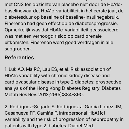
met CNS ten opzichte van placebo niet door de HbA1c-
baselinewaarde, HbA1c-variabiliteit in het eerste jaar, de
diabetesduur op baseline of baseline-insulinegebruik.
Finerenon had geen effect op de diabetesprogressie.
Opmerkelijk was dat HbA1c-variabiliteit geassocieerd
was met een verhoogd risico op cardiorenale
uitkomsten. Finerenon werd goed verdragen in alle
subgroepen.
Referenties
1. Luk AO, Ma RC, Lau ES, et al. Risk association of
HbA1c variability with chronic kidney disease and
cardiovascular disease in type 2 diabetes: prospective
analysis of the Hong Kong Diabetes Registry. Diabetes
Metab Res Rev. 2013;29(5):384–390.
2. Rodríguez-Segade S, Rodríguez J, García López JM,
Casanueva FF, Camiña F. Intrapersonal HbA(1c)
variability and the risk of progression of nephropathy in
patients with type 2 diabetes. Diabet Med.