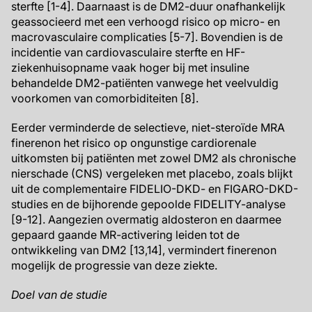
sterfte [1-4]. Daarnaast is de DM2-duur onafhankelijk
geassocieerd met een verhoogd risico op micro- en
macrovasculaire complicaties [5-7]. Bovendien is de
incidentie van cardiovasculaire sterfte en HF-
ziekenhuisopname vaak hoger bij met insuline
behandelde DM2-patiënten vanwege het veelvuldig
voorkomen van comorbiditeiten [8].
Eerder verminderde de selectieve, niet-steroïde MRA
finerenon het risico op ongunstige cardiorenale
uitkomsten bij patiënten met zowel DM2 als chronische
nierschade (CNS) vergeleken met placebo, zoals blijkt
uit de complementaire FIDELIO-DKD- en FIGARO-DKD-
studies en de bijhorende gepoolde FIDELITY-analyse
[9-12]. Aangezien overmatig aldosteron en daarmee
gepaard gaande MR-activering leiden tot de
ontwikkeling van DM2 [13,14], vermindert finerenon
mogelijk de progressie van deze ziekte.
Doel van de studie