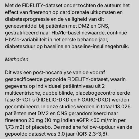
Met de FIDELITY-dataset onderzochten de auteurs het
effect van finerenon op cardiorenale uitkomsten en
diabetesprogressie en de veiligheid van dit
geneesmiddel bij patiënten met DM2 en CNS,
gestratificeerd naar HbA1c-baselinewaarde, continue
HbA1c-variabiliteit in het eerste behandeljaar,
diabetesduur op baseline en baseline-insulinegebruik.
Methoden
Dit was een post-hocanalyse van de vooraf
gespecificeerde gepoolde FIDELITY-dataset, waarin
gegevens op individueel patiëntniveau uit 2
multicentrische, dubbelblinde, placebogecontroleerde
fase 3-RCT’s (FIDELIO-DKD en FIGARO-DKD) werden
gecombineerd. In deze studies werden in totaal 13.026
patiënten met DM2 en CNS gerandomiseerd naar
finerenon 20 mg (10 mg indien eGFR <60 ml/min per
1,73 m2) of placebo. De mediane follow-upduur van de
gepoolde dataset was 3,0 jaar (IQR: 2,3-3,8).