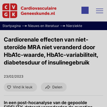
Startpagina
Nieuws en literatuur
Nierziekte
Cardiorenale effecten van niet-
steroïde MRA niet veranderd door
HbA1c-waarde, HbA1c-variabiliteit,
diabetesduur of insulinegebruik
23/02/2023
Vind ik leuk
Delen
In een post-hocanalyse van de gepoolde