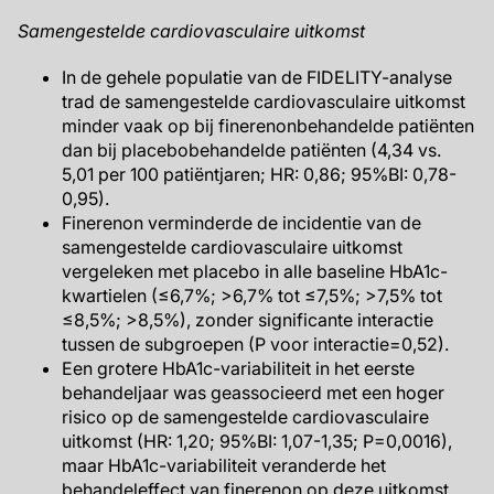
Samengestelde cardiovasculaire uitkomst
In de gehele populatie van de FIDELITY-analyse
trad de samengestelde cardiovasculaire uitkomst
minder vaak op bij finerenonbehandelde patiënten
dan bij placebobehandelde patiënten (4,34 vs.
5,01 per 100 patiëntjaren; HR: 0,86; 95%BI: 0,78-
0,95).
Finerenon verminderde de incidentie van de
samengestelde cardiovasculaire uitkomst
vergeleken met placebo in alle baseline HbA1c-
kwartielen (≤6,7%; >6,7% tot ≤7,5%; >7,5% tot
≤8,5%; >8,5%), zonder significante interactie
tussen de subgroepen (P voor interactie=0,52).
Een grotere HbA1c-variabiliteit in het eerste
behandeljaar was geassocieerd met een hoger
risico op de samengestelde cardiovasculaire
uitkomst (HR: 1,20; 95%BI: 1,07-1,35; P=0,0016),
maar HbA1c-variabiliteit veranderde het
behandeleffect van finerenon op deze uitkomst