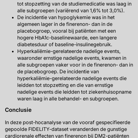
tot stopzetting van de studiemedicatie was laag in
alle subgroepen (variërend van 1,6% tot 3,0%).
De incidentie van hypoglykemie was in het
algemeen lager in de finerenon- dan in de
placebogroep, vooral bij patiënten met een
hogere HbA1c-baselinewaarde, een langere
diabetesduur of baseline-insulinegebruik.
Hyperkaliëmie-gerelateerde nadelige events,
waaronder ernstige nadelige events, kwamen in
alle subgroepen vaker voor in de finerenon- dan in
de placebogroep. De incidentie van
hyperkaliëmie-gerelateerde nadelige events die
leidden tot stopzetting en die van ernstige
nadelige events die leidden tot ziekenhuisopname
waren laag in alle behandel- en subgroepen.
Conclusie
In deze post-hocanalyse van de vooraf gespecifieerde
gepoolde FIDELITY-dataset veranderden de gunstige
cardiorenale effecten van finerenon bij DM2-patiënten