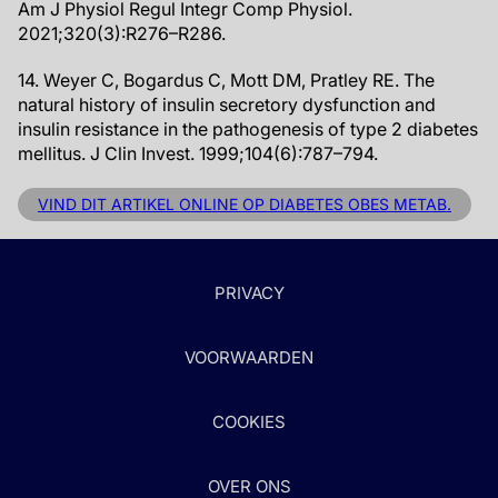
Am J Physiol Regul Integr Comp Physiol.
2021;320(3):R276–R286.
14. Weyer C, Bogardus C, Mott DM, Pratley RE. The
natural history of insulin secretory dysfunction and
insulin resistance in the pathogenesis of type 2 diabetes
mellitus. J Clin Invest. 1999;104(6):787–794.
VIND DIT ARTIKEL ONLINE OP DIABETES OBES METAB.
PRIVACY
VOORWAARDEN
COOKIES
OVER ONS