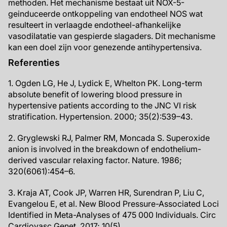
methoden. Het mechanisme bestaat uit NOX-5-
geinduceerde ontkoppeling van endotheel NOS wat
resulteert in verlaagde endotheel-afhankelijke
vasodilatatie van gespierde slagaders. Dit mechanisme
kan een doel zijn voor genezende antihypertensiva.
Referenties
1. Ogden LG, He J, Lydick E, Whelton PK. Long-term
absolute benefit of lowering blood pressure in
hypertensive patients according to the JNC VI risk
stratification. Hypertension. 2000; 35(2):539–43.
2. Gryglewski RJ, Palmer RM, Moncada S. Superoxide
anion is involved in the breakdown of endothelium-
derived vascular relaxing factor. Nature. 1986;
320(6061):454–6.
3. Kraja AT, Cook JP, Warren HR, Surendran P, Liu C,
Evangelou E, et al. New Blood Pressure-Associated Loci
Identified in Meta-Analyses of 475 000 Individuals. Circ
Cardiovasc Genet. 2017; 10(5).