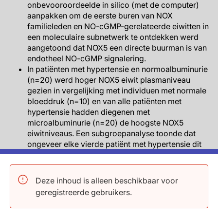
onbevooroordeelde in silico (met de computer)
aanpakken om de eerste buren van NOX
familieleden en NO-cGMP-gerelateerde eiwitten in
een moleculaire subnetwerk te ontdekken werd
aangetoond dat NOX5 een directe buurman is van
endotheel NO-cGMP signalering.
In patiënten met hypertensie en normoalbuminurie
(n=20) werd hoger NOX5 eiwit plasmaniveau
gezien in vergelijking met individuen met normale
bloeddruk (n=10) en van alle patiënten met
hypertensie hadden diegenen met
microalbuminurie (n=20) de hoogste NOX5
eiwitniveaus. Een subgroepanalyse toonde dat
ongeveer elke vierde patiënt met hypertensie dit
hoog NOX5 mechotype zou hebben.
In jonge muizen van een knock-in (MI) muismodel
dat humaan NOX5 tot expressie bracht in het
Deze inhoud is alleen beschikbaar voor
endotheel (n=19), waren SBP, DBP en gemiddelde
geregistreerde gebruikers.
arteriële druk (MAP) vergelijkbaar in wild-type
muizen (n=20). Als muizen ouder werden, waren