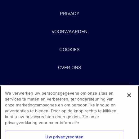
PRIVACY
VOORWAARDEN
COOKIES
OVER ONS
We verwerken uw persoonsgegevens om onze sites en
services te meten en verbeteren, ter ondersteuning van
onze marketingcampagnes en om persoonlijke inhoud en
advertenties te bieden. Door op de knop rechts te klikken,
kunt u uw privacyrechten doen gelden. Zie onze
Heeft u hulp nodig?
privacyverklaring voor meer informatie
Neem contact met ons op
Uw privacyrechten