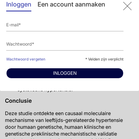
SBP en MAP significant verhoogd in KI muizen
Inloggen
Een account aanmaken
(n=33) in vergelijking met wild-type muizen
(n=31) en DPB bleef onveranderd.
Experimenten met thoracale aorta,
dijbeenslagader en saphena-arterie geïsoleerd uit
oudere KI (n=9) en wildtype muizen (n=9) werden
uitgevoegd en suggereerden dat endotheel NOX5
ontkoppeling van endotheel NO synthase (NOS)
induceert. Ontkoppeling van NOS gebeurt
Wachtwoord vergeten
* Velden zijn verplicht
wanneer ROS een NOS cofactor oxideert, wat
resulteert in verlaagde NO vorming. Dit resulteert
INLOGGEN
in een verminderde endotheel-afhankelijke
dilatatie van gespierde slagaders, resulterend in
systolische hypertensie.
Conclusie
Deze studie ontdekte een causaal moleculaire
mechanisme van leeftijds-gerelateerde hypertensie
door humaan genetische, humaan klinische en
genetische preklinische mechanistische validatie