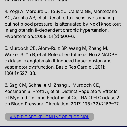
4. Yogi A, Mercure C, Touyz J, Callera GE, Montezano
AC, Aranha AB, et al. Renal redox-sensitive signaling,
but not blood pressure, is attenuated by Nox1 knockout
in angiotensin II-dependent chronic hypertension.
Hypertension. 2008; 51(2):500–6.
5. Murdoch CE, Alom-Ruiz SP, Wang M, Zhang M,
Walker S, Yu B, et al. Role of endothelial Nox2 NADPH
oxidase in angiotensin II-induced hypertension and
vasomotor dysfunction. Basic Res Cardiol. 2011;
106(4):527–38.
6. Sag CM, Schnelle M, Zhang J, Murdoch CE,
Kossmann S, Protti A, et al. Distinct Regulatory Effects
of Myeloid Cell and Endothelial Cell NADPH Oxidase 2
on Blood Pressure. Circulation. 2017; 135 (22):2163–77. .
VIND DIT ARTIKEL ONLINE OP PLOS BIOL