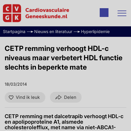
Startpagina
Nieuws en literatuur
Hyperlipidemie
CETP remming verhoogt HDL-c
niveaus maar verbetert HDL functie
slechts in beperkte mate
18/03/2014
Vind ik leuk
Delen
CETP remming met dalcetrapib verhoogt HDL-c
en apolipoproteïne A1, alsmede
cholesterolefflux, met name via niet-ABCA1-