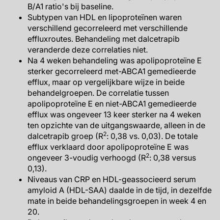
B/A1 ratio's bij baseline.
Subtypen van HDL en lipoproteïnen waren
verschillend gecorreleerd met verschillende
effluxroutes. Behandeling met dalcetrapib
veranderde deze correlaties niet.
Na 4 weken behandeling was apolipoproteïne E
sterker gecorreleerd met-ABCA1 gemedieerde
efflux, maar op vergelijkbare wijze in beide
behandelgroepen. De correlatie tussen
apolipoproteïne E en niet-ABCA1 gemedieerde
efflux was ongeveer 13 keer sterker na 4 weken
ten opzichte van de uitgangswaarde, alleen in de
2
dalcetrapib groep (R
: 0,38 vs. 0,03). De totale
efflux verklaard door apolipoproteïne E was
2
ongeveer 3-voudig verhoogd (R
: 0,38 versus
0,13).
Niveaus van CRP en HDL-geassocieerd serum
amyloid A (HDL-SAA) daalde in de tijd, in dezelfde
mate in beide behandelingsgroepen in week 4 en
20.