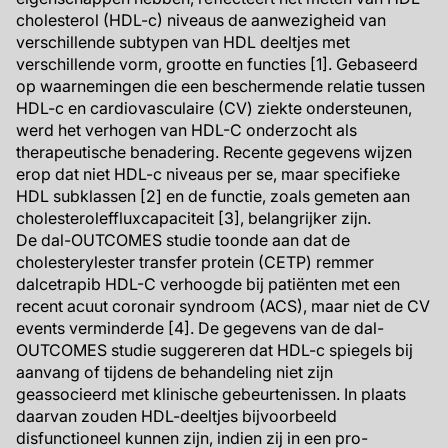
cholesterol (HDL-c) niveaus de aanwezigheid van
verschillende subtypen van HDL deeltjes met
verschillende vorm, grootte en functies [1]. Gebaseerd
op waarnemingen die een beschermende relatie tussen
HDL-c en cardiovasculaire (CV) ziekte ondersteunen,
werd het verhogen van HDL-C onderzocht als
therapeutische benadering. Recente gegevens wijzen
erop dat niet HDL-c niveaus per se, maar specifieke
HDL subklassen [2] en de functie, zoals gemeten aan
cholesteroleffluxcapaciteit [3], belangrijker zijn.
De dal-OUTCOMES studie toonde aan dat de
cholesterylester transfer protein (CETP) remmer
dalcetrapib HDL-C verhoogde bij patiënten met een
recent acuut coronair syndroom (ACS), maar niet de CV
events verminderde [4]. De gegevens van de dal-
OUTCOMES studie suggereren dat HDL-c spiegels bij
aanvang of tijdens de behandeling niet zijn
geassocieerd met klinische gebeurtenissen. In plaats
daarvan zouden HDL-deeltjes bijvoorbeeld
disfunctioneel kunnen zijn, indien zij in een pro-