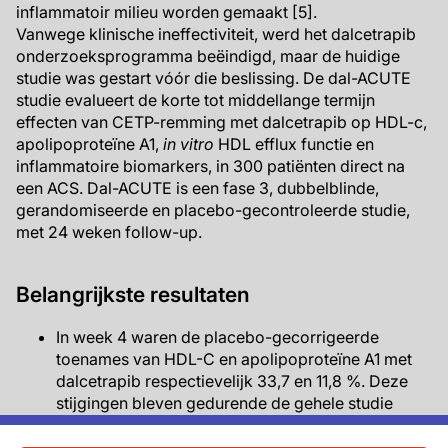
inflammatoir milieu worden gemaakt [5].
Vanwege klinische ineffectiviteit, werd het dalcetrapib
onderzoeksprogramma beëindigd, maar de huidige
studie was gestart vóór die beslissing. De dal-ACUTE
studie evalueert de korte tot middellange termijn
effecten van CETP-remming met dalcetrapib op HDL-c,
apolipoproteïne A1,
in vitro
HDL efflux functie en
inflammatoire biomarkers, in 300 patiënten direct na
een ACS. Dal-ACUTE is een fase 3, dubbelblinde,
gerandomiseerde en placebo-gecontroleerde studie,
met 24 weken follow-up.
Belangrijkste resultaten
In week 4 waren de placebo-gecorrigeerde
toenames van HDL-C en apolipoproteïne A1 met
dalcetrapib respectievelijk 33,7 en 11,8 %. Deze
stijgingen bleven gedurende de gehele studie
behouden.
LDL-C en apolipoproteïne B niveaus daalden in