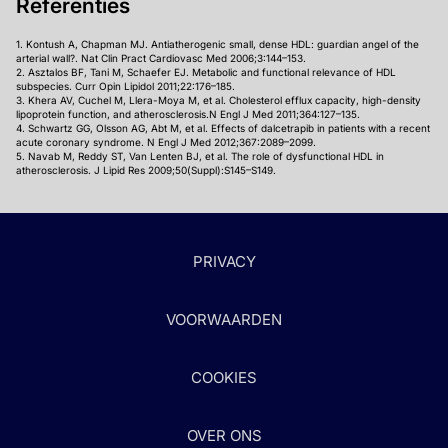
Referenties
1. Kontush A, Chapman MJ. Antiatherogenic small, dense HDL: guardian angel of the
arterial wall?. Nat Clin Pract Cardiovasc Med 2006;3:144–153.
2. Asztalos BF, Tani M, Schaefer EJ. Metabolic and functional relevance of HDL
subspecies. Curr Opin Lipidol 2011;22:176–185.
3. Khera AV, Cuchel M, Llera-Moya M, et al. Cholesterol efflux capacity, high-density
lipoprotein function, and atherosclerosis.N Engl J Med 2011;364:127–135.
4. Schwartz GG, Olsson AG, Abt M, et al. Effects of dalcetrapib in patients with a recent
acute coronary syndrome. N Engl J Med 2012;367:2089–2099.
5. Navab M, Reddy ST, Van Lenten BJ, et al. The role of dysfunctional HDL in
atherosclerosis. J Lipid Res 2009;50(Suppl):S145–S149.
PRIVACY
VOORWAARDEN
COOKIES
OVER ONS