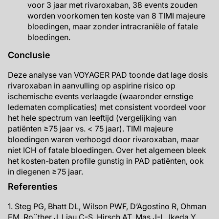
voor 3 jaar met rivaroxaban, 38 events zouden
worden voorkomen ten koste van 8 TIMI majeure
bloedingen, maar zonder intracraniële of fatale
bloedingen.
Conclusie
Deze analyse van VOYAGER PAD toonde dat lage dosis
rivaroxaban in aanvulling op aspirine risico op
ischemische events verlaagde (waaronder ernstige
ledematen complicaties) met consistent voordeel voor
het hele spectrum van leeftijd (vergelijking van
patiënten ≥75 jaar vs. < 75 jaar). TIMI majeure
bloedingen waren verhoogd door rivaroxaban, maar
niet ICH of fatale bloedingen. Over het algemeen bleek
het kosten-baten profile gunstig in PAD patiënten, ook
in diegenen ≥75 jaar.
Referenties
1. Steg PG, Bhatt DL, Wilson PWF, D’Agostino R, Ohman
EM, Ro¨ther J, Liau C-S, Hirsch AT, Mas J-L, Ikeda Y,