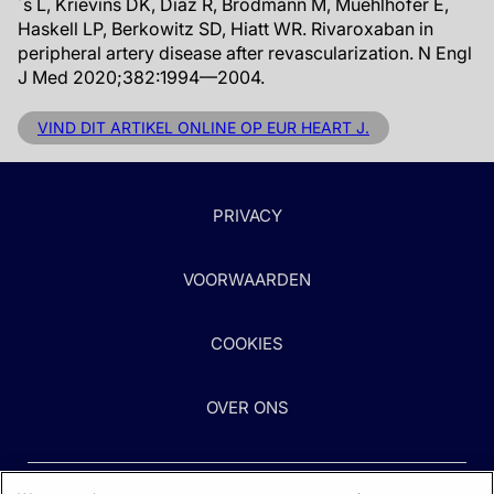
´s L, Krievins DK, Diaz R, Brodmann M, Muehlhofer E,
Haskell LP, Berkowitz SD, Hiatt WR. Rivaroxaban in
peripheral artery disease after revascularization. N Engl
J Med 2020;382:1994—2004.
VIND DIT ARTIKEL ONLINE OP EUR HEART J.
PRIVACY
VOORWAARDEN
COOKIES
OVER ONS