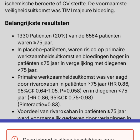
ischemische beroerte of CV sterfte. De voornaamste
veiligheidsuitkomst was TIMI majeure bloeding.
Belangrijkste resultaten
1330 Patiënten (20%) van de 6564 patiënten
waren ≥75 jaar.
In placebo-patiënten, waren risico op primaire
werkzaamheidsuitkomst en bloedingen hoger in
patiënten ≥75 jaar in vergelijking met diegenen
<75 jaar.
Primaire werkzaamheidsuitkomst was verlaagd
door rivaroxaban in patiënten ≥75 jaar (HR 0.86,
95%CI: 0.64-1.05, P=0.058) en in diegenen <75
jaar (HR 0.86, 95%CI: 0.75-0.98)
(Pinteractie=0.83).
Voordeel van rivaroxaban in patiënten ≥75 jaar
werd voornamelijk gedreven door verlagingen in
vasculaire events in de ledematen, waaronder ALI
en optreden van majeure amputatie met vasculaire
etiologie.
Deze inhoud is alleen beschikbaar voor