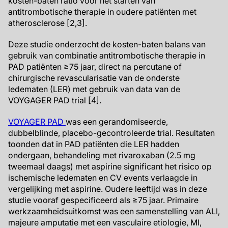
kosten-baten ratio voor het starten van
antitrombotische therapie in oudere patiënten met
atherosclerose [2,3].
Deze studie onderzocht de kosten-baten balans van
gebruik van combinatie antitrombotische therapie in
PAD patiënten ≥75 jaar, direct na percutane of
chirurgische revascularisatie van de onderste
ledematen (LER) met gebruik van data van de
VOYGAGER PAD trial [4].
VOYAGER PAD
was een gerandomiseerde,
dubbelblinde, placebo-gecontroleerde trial. Resultaten
toonden dat in PAD patiënten die LER hadden
ondergaan, behandeling met rivaroxaban (2.5 mg
tweemaal daags) met aspirine significant het risico op
ischemische ledematen en CV events verlaagde in
vergelijking met aspirine. Oudere leeftijd was in deze
studie vooraf gespecificeerd als ≥75 jaar. Primaire
werkzaamheidsuitkomst was een samenstelling van ALI,
majeure amputatie met een vasculaire etiologie, MI,