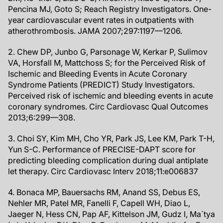
Pencina MJ, Goto S; Reach Registry Investigators. One-
year cardiovascular event rates in outpatients with
atherothrombosis. JAMA 2007;297:1197—1206.
2. Chew DP, Junbo G, Parsonage W, Kerkar P, Sulimov
VA, Horsfall M, Mattchoss S; for the Perceived Risk of
Ischemic and Bleeding Events in Acute Coronary
Syndrome Patients (PREDICT) Study Investigators.
Perceived risk of ischemic and bleeding events in acute
coronary syndromes. Circ Cardiovasc Qual Outcomes
2013;6:299—308.
3. Choi SY, Kim MH, Cho YR, Park JS, Lee KM, Park T-H,
Yun S-C. Performance of PRECISE-DAPT score for
predicting bleeding complication during dual antiplate
let therapy. Circ Cardiovasc Interv 2018;11:e006837
4. Bonaca MP, Bauersachs RM, Anand SS, Debus ES,
Nehler MR, Patel MR, Fanelli F, Capell WH, Diao L,
Jaeger N, Hess CN, Pap AF, Kittelson JM, Gudz I, Ma´tya