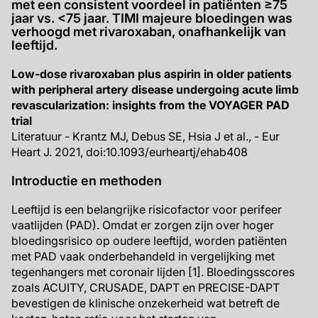
met een consistent voordeel in patiënten ≥75
jaar vs. <75 jaar. TIMI majeure bloedingen was
verhoogd met rivaroxaban, onafhankelijk van
leeftijd.
Low-dose rivaroxaban plus aspirin in older patients
with peripheral artery disease undergoing acute limb
revascularization: insights from the VOYAGER PAD
trial
Literatuur - Krantz MJ, Debus SE, Hsia J et al., - Eur
Heart J. 2021, doi:10.1093/eurheartj/ehab408
Introductie en methoden
Leeftijd is een belangrijke risicofactor voor perifeer
vaatlijden (PAD). Omdat er zorgen zijn over hoger
bloedingsrisico op oudere leeftijd, worden patiënten
met PAD vaak onderbehandeld in vergelijking met
tegenhangers met coronair lijden [1]. Bloedingsscores
zoals ACUITY, CRUSADE, DAPT en PRECISE-DAPT
bevestigen de klinische onzekerheid wat betreft de