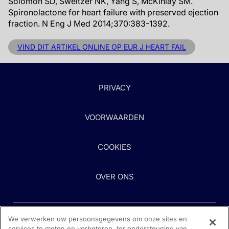
Solomon SD, Sweitzer NK, Yang S, McKinlay SM.
Spironolactone for heart failure with preserved ejection
fraction. N Eng J Med 2014;370:383-1392.
VIND DIT ARTIKEL ONLINE OP EUR J HEART FAIL
PRIVACY
VOORWAARDEN
COOKIES
OVER ONS
We verwerken uw persoonsgegevens om onze sites en
services te meten en verbeteren, ter ondersteuning van