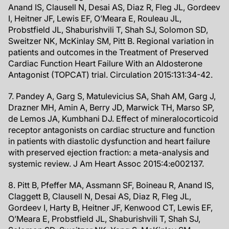
Anand IS, Clausell N, Desai AS, Diaz R, Fleg JL, Gordeev
I, Heitner JF, Lewis EF, O’Meara E, Rouleau JL,
Probstfield JL, Shaburishvili T, Shah SJ, Solomon SD,
Sweitzer NK, McKinlay SM, Pitt B. Regional variation in
patients and outcomes in the Treatment of Preserved
Cardiac Function Heart Failure With an Aldosterone
Antagonist (TOPCAT) trial. Circulation 2015:131:34-42.
7. Pandey A, Garg S, Matulevicius SA, Shah AM, Garg J,
Drazner MH, Amin A, Berry JD, Marwick TH, Marso SP,
de Lemos JA, Kumbhani DJ. Effect of mineralocorticoid
receptor antagonists on cardiac structure and function
in patients with diastolic dysfunction and heart failure
with preserved ejection fraction: a meta-analysis and
systemic review. J Am Heart Assoc 2015:4:e002137.
8. Pitt B, Pfeffer MA, Assmann SF, Boineau R, Anand IS,
Claggett B, Clausell N, Desai AS, Diaz R, Fleg JL,
Gordeev I, Harty B, Heitner JF, Kenwood CT, Lewis EF,
O’Meara E, Probstfield JL, Shaburishvili T, Shah SJ,