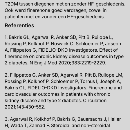
T2DM tussen diegenen met en zonder HF-geschiedenis.
Ook werd finerenone goed verdragen, zowel in
patienten met en zonder een HF-geschiedenis.
Referenties
1. Bakris GL, Agarwal R, Anker SD, Pitt B, Ruilope L,
Rossing P, Kolkhof P, Nowack C, Schloemer P, Joseph
A, Filippatos G, FIDELIO-DKD Investigators. Effect of
finerenone on chronic kidney disease outcomes in type
2 diabetes. N Eng J Med 2020;383:2219-2229.
2. Filippatos G, Anker SD, Agarwal R, Pitt B, Ruilope LM,
Rossing P, Kolkhof P, Schloemer P, Tornus I, Joseph A,
Bakris GL, FIDELIO-DKD Investigators. Finerenone and
cardiovascular outcomes in patients with chronic
kidney disease and type 2 diabetes. Circulation
2021;143:430-552.
3. Agarwal R, Kolkhof P, Bakris G, Bauersachs J, Haller
H, Wada T, Zannad F. Steroidal and non-steroidal