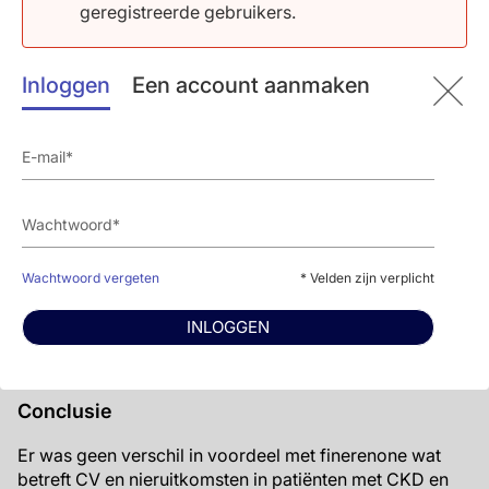
geregistreerde gebruikers.
placebo op de samenstelling van CV sterfte of
ziekenhuisopname voor HF was consistent bij
patiënten met (HR 0.78, 95%CI:0.51-1.19) of zonder
Inloggen
Een account aanmaken
(HR 0.89, 95%CI:0.74-1.07) HF-geschiedenis
(Pinteractie=0.63).
Veiligheidsuitkomsten
Er waren minder serieuze nadelige events in
patiënten die finerenone ontvingen in vergelijking
met placebo; dit was het meest duidelijk in
patiënten met HF-geschiedenis (31.8% vs. 40.2%).
Wachtwoord vergeten
* Velden zijn verplicht
Er was een hogere incidentie van hyperkalemie
met finerenone dan met placebo, wat consistent
INLOGGEN
was bij patiënten met (19.5% vs. 7.9%) of zonder
(18.2% vs. 9.1%) HF-geschiedenis.
Conclusie
Er was geen verschil in voordeel met finerenone wat
betreft CV en nieruitkomsten in patiënten met CKD en