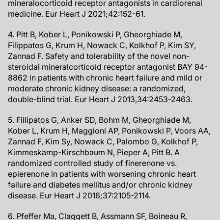
mineralocorticoid receptor antagonists in cardiorenal
medicine. Eur Heart J 2021;42:152-61.
4. Pitt B, Kober L, Ponikowski P, Gheorghiade M,
Filippatos G, Krum H, Nowack C, Kolkhof P, Kim SY,
Zannad F. Safety and tolerability of the novel non-
steroidal mineralcorticoid receptor antagonist BAY 94-
8862 in patients with chronic heart failure and mild or
moderate chronic kidney disease: a randomized,
double-blind trial. Eur Heart J 2013,34:2453-2463.
5. Fillipatos G, Anker SD, Bohm M, Gheorghiade M,
Kober L, Krum H, Maggioni AP, Ponikowski P, Voors AA,
Zannad F, Kim Sy, Nowack C, Palombo G, Kolkhof P,
Kimmeskamp-Kirschbaum N, Pieper A, Pitt B. A
randomized controlled study of finerenone vs.
eplerenone in patients with worsening chronic heart
failure and diabetes mellitus and/or chronic kidney
disease. Eur Heart J 2016;37:2105-2114.
6. Pfeffer Ma, Claggett B, Assmann SF, Boineau R,