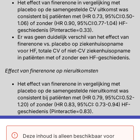
Het effect van finerenone in vergelijking met
placebo op de samengestelde CV uitkomst was
consistent bij patiënten met (HR 0.73, 95%CI:0.50-
1.06) of zonder (HR 0.90, 95%CI:0.77-1.04) HF-
geschiedenis (Pinteractie=0.33).
Er was geen duidelijk verschil van het effect van
finerenone vs. placebo op ziekenhuisopname
voor HF, totale CV of niet-CV ziekenhuisopname
in patiënten met of zonder een HF-geschiedenis.
Effect van finerenone op nieruitkomsten
Het effect van finerenone in vergelijking met
placebo op de samengestelde nieruitkomst was
consistent bij patiënten met (HR 0.79, 95%CI:0.52-
1.20) of zonder (HR 0.83, 95%CI: 0.73-0.94) HF-
geschiedenis (Pinteractie=0.83).
Effect van finerenone op HF-uitkomsten
Deze inhoud is alleen beschikbaar voor
Het effect van finerenone in vergelijking met