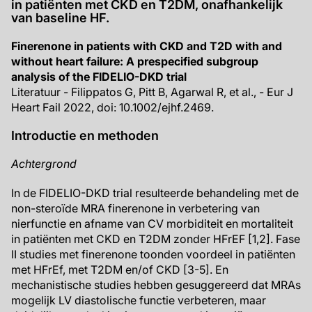
in patiënten met CKD en T2DM, onafhankelijk
van baseline HF.
Finerenone in patients with CKD and T2D with and
without heart failure: A prespecified subgroup
analysis of the FIDELIO-DKD trial
Literatuur - Filippatos G, Pitt B, Agarwal R, et al., - Eur J
Heart Fail 2022, doi: 10.1002/ejhf.2469.
Introductie en methoden
Achtergrond
In de FIDELIO-DKD trial resulteerde behandeling met de
non-steroïde MRA finerenone in verbetering van
nierfunctie en afname van CV morbiditeit en mortaliteit
in patiënten met CKD en T2DM zonder HFrEF [1,2]. Fase
II studies met finerenone toonden voordeel in patiënten
met HFrEf, met T2DM en/of CKD [3-5]. En
mechanistische studies hebben gesuggereerd dat MRAs
mogelijk LV diastolische functie verbeteren, maar