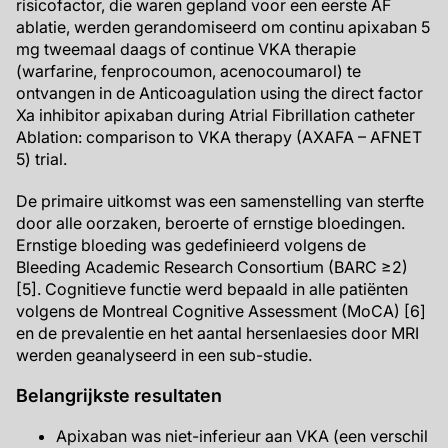
risicofactor, die waren gepland voor een eerste AF
ablatie, werden gerandomiseerd om continu apixaban 5
mg tweemaal daags of continue VKA therapie
(warfarine, fenprocoumon, acenocoumarol) te
ontvangen in de Anticoagulation using the direct factor
Xa inhibitor apixaban during Atrial Fibrillation catheter
Ablation: comparison to VKA therapy (AXAFA – AFNET
5) trial.
De primaire uitkomst was een samenstelling van sterfte
door alle oorzaken, beroerte of ernstige bloedingen.
Ernstige bloeding was gedefinieerd volgens de
Bleeding Academic Research Consortium (BARC ≥2)
[5]. Cognitieve functie werd bepaald in alle patiënten
volgens de Montreal Cognitive Assessment (MoCA) [6]
en de prevalentie en het aantal hersenlaesies door MRI
werden geanalyseerd in een sub-studie.
Belangrijkste resultaten
Apixaban was niet-inferieur aan VKA (een verschil