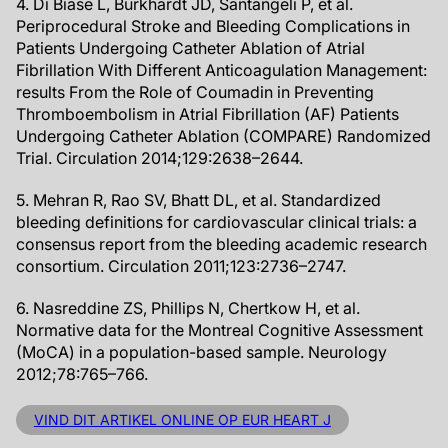
4. Di Biase L, Burkhardt JD, Santangeli P, et al.
Periprocedural Stroke and Bleeding Complications in
Patients Undergoing Catheter Ablation of Atrial
Fibrillation With Different Anticoagulation Management:
results From the Role of Coumadin in Preventing
Thromboembolism in Atrial Fibrillation (AF) Patients
Undergoing Catheter Ablation (COMPARE) Randomized
Trial. Circulation 2014;129:2638–2644.
5. Mehran R, Rao SV, Bhatt DL, et al. Standardized
bleeding definitions for cardiovascular clinical trials: a
consensus report from the bleeding academic research
consortium. Circulation 2011;123:2736–2747.
6. Nasreddine ZS, Phillips N, Chertkow H, et al.
Normative data for the Montreal Cognitive Assessment
(MoCA) in a population-based sample. Neurology
2012;78:765–766.
VIND DIT ARTIKEL ONLINE OP EUR HEART J