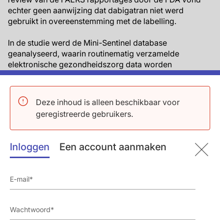
echter geen aanwijzing dat dabigatran niet werd
gebruikt in overeenstemming met de labelling.
In de studie werd de Mini-Sentinel database
geanalyseerd, waarin routinematig verzamelde
elektronische gezondheidszorg data worden
gemonitord, gedurende de periode van 19 oktober 2010
(de datum van dabigatran goedkeuring), tot 31
december 2011.
Deze inhoud is alleen beschikbaar voor
geregistreerde gebruikers.
Het optreden van bloedingen geassocieerd met
dabigatrangebruik tijdens die periode bleek niet hoger
te zijn dan die in verband met warfarine.
Inloggen
Een account aanmaken
Het grote aantal gemelde gevallen van bloedingen
geassocieerd met dabigatran was waarschijnlijk een
voorbeeld van gestimuleerde rapportage als gevolg
van de publiciteit rond de lancering van het
geneesmiddel en de neiging om bij voorkeur
bijwerkingen te melden met nieuwe geneesmiddelen.