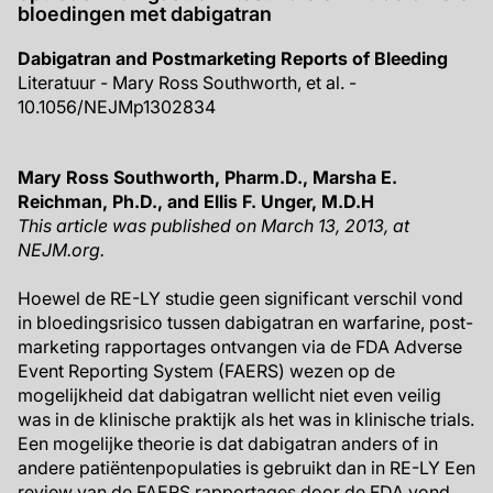
bloedingen met dabigatran
Dabigatran and Postmarketing Reports of Bleeding
Literatuur - Mary Ross Southworth, et al. -
10.1056/NEJMp1302834
Mary Ross Southworth, Pharm.D., Marsha E.
Reichman, Ph.D., and Ellis F. Unger, M.D.H
This article was published on March 13, 2013, at
NEJM.org.
Hoewel de RE-LY studie geen significant verschil vond
in bloedingsrisico tussen dabigatran en warfarine, post-
marketing rapportages ontvangen via de FDA Adverse
Event Reporting System (FAERS) wezen op de
mogelijkheid dat dabigatran wellicht niet even veilig
was in de klinische praktijk als het was in klinische trials.
Een mogelijke theorie is dat dabigatran anders of in
andere patiëntenpopulaties is gebruikt dan in RE-LY Een
review van de FAERS rapportages door de FDA vond