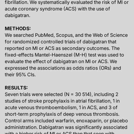
fibrillation. We systematically evaluated the risk of MI or
acute coronary syndrome (ACS) with the use of
dabigatran.
METHODS:
We searched PubMed, Scopus, and the Web of Science
for randomized controlled trials of dabigatran that
reported on MI or ACS as secondary outcomes. The
fixed-effects Mantel-Haenszel (M-H) test was used to
evaluate the effect of dabigatran on MI or ACS. We
expressed the associations as odds ratios (ORs) and
their 95% CIs.
RESULTS:
Seven trials were selected (N = 30 514), including 2
studies of stroke prophylaxis in atrial fibrillation, 1 in
acute venous thromboembolism, 1 in ACS, and 3 of
short-term prophylaxis of deep venous thrombosis.
Control arms included warfarin, enoxaparin, or placebo
administration. Dabigatran was significantly associated
with a higher risk of MI or ACS than that seen with