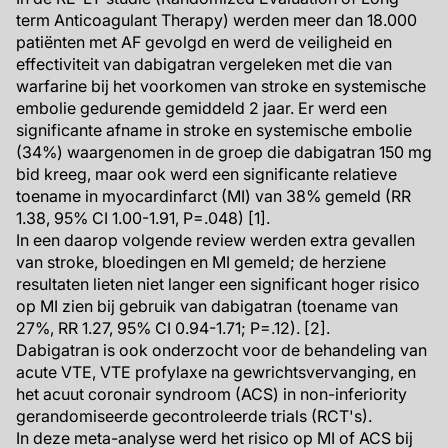
term Anticoagulant Therapy) werden meer dan 18.000
patiënten met AF gevolgd en werd de veiligheid en
effectiviteit van dabigatran vergeleken met die van
warfarine bij het voorkomen van stroke en systemische
embolie gedurende gemiddeld 2 jaar. Er werd een
significante afname in stroke en systemische embolie
(34%) waargenomen in de groep die dabigatran 150 mg
bid kreeg, maar ook werd een significante relatieve
toename in myocardinfarct (MI) van 38% gemeld (RR
1.38, 95% CI 1.00-1.91, P=.048) [1].
In een daarop volgende review werden extra gevallen
van stroke, bloedingen en MI gemeld; de herziene
resultaten lieten niet langer een significant hoger risico
op MI zien bij gebruik van dabigatran (toename van
27%, RR 1.27, 95% CI 0.94-1.71; P=.12). [2].
Dabigatran is ook onderzocht voor de behandeling van
acute VTE, VTE profylaxe na gewrichtsvervanging, en
het acuut coronair syndroom (ACS) in non-inferiority
gerandomiseerde gecontroleerde trials (RCT's).
In deze meta-analyse werd het risico op MI of ACS bij