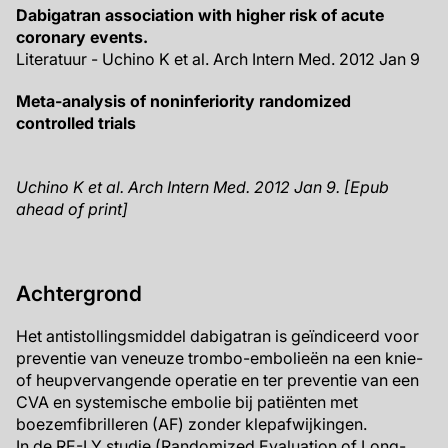
Dabigatran association with higher risk of acute
coronary events.
Literatuur - Uchino K et al. Arch Intern Med. 2012 Jan 9
Meta-analysis of noninferiority randomized
controlled trials
Uchino K et al. Arch Intern Med. 2012 Jan 9. [Epub
ahead of print]
Achtergrond
Het antistollingsmiddel dabigatran is geïndiceerd voor
preventie van veneuze trombo-embolieën na een knie-
of heupvervangende operatie en ter preventie van een
CVA en systemische embolie bij patiënten met
boezemfibrilleren (AF) zonder klepafwijkingen.
In de RE-LY studie (Randomized Evaluation of Long-