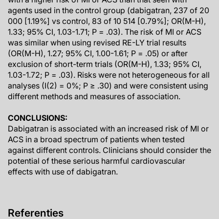
agents used in the control group (dabigatran, 237 of 20
000 [1.19%] vs control, 83 of 10 514 [0.79%]; OR(M-H),
1.33; 95% CI, 1.03-1.71; P = .03). The risk of MI or ACS
was similar when using revised RE-LY trial results
(OR(M-H), 1.27; 95% CI, 1.00-1.61; P = .05) or after
exclusion of short-term trials (OR(M-H), 1.33; 95% CI,
1.03-1.72; P = .03). Risks were not heterogeneous for all
analyses (I(2) = 0%; P ≥ .30) and were consistent using
different methods and measures of association.
CONCLUSIONS:
Dabigatran is associated with an increased risk of MI or
ACS in a broad spectrum of patients when tested
against different controls. Clinicians should consider the
potential of these serious harmful cardiovascular
effects with use of dabigatran.
Referenties