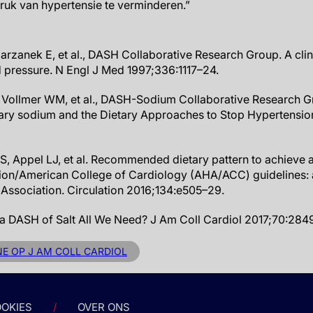
ruk van hypertensie te verminderen.”
arzanek E, et al., DASH Collaborative Research Group. A clinica
d pressure. N Engl J Med 1997;336:1117–24.
 Vollmer WM, et al., DASH-Sodium Collaborative Research G
ary sodium and the Dietary Approaches to Stop Hypertension
S, Appel LJ, et al. Recommended dietary pattern to achieve 
on/American College of Cardiology (AHA/ACC) guidelines: a
Association. Circulation 2016;134:e505–29.
 a DASH of Salt All We Need? J Am Coll Cardiol 2017;70:2849
NE OP J AM COLL CARDIOL
OKIES
OVER ONS