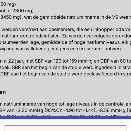
150 mg)
ol or 2300 mg)
3450 mg), wat de gemiddelde natriuminname in de VS weers
s werden verstrekt aan deelnemers, die een inloopperiode v
ge natrium-controledieet aten. Ze werden vervolgens gerand
 consumeerden lage, gemiddelde of hoge natriumniveaus, elk
ijzing was willekeurig, volgens een cross-over ontwerp.
 van ≥ 22 jaar, met SBP van 120 tot 159 mmHg en DBP van 80
ek. SBP aan het begin van de studie werd ingedeeld in stra
BP aan het begin van de studie werd geclassificeerd in str
ten
n natriuminname van hoge tot lage niveaus in de controle-
BP van -3.20 mmHg (95%CI: -4.96 tot -1.44), -8.56 mmHg (95
-11.21 tot -6.77), -7.04 mmHg (95%CI: -12.92 tot -1.15) in de
trend in strata was statistisch significant (P=0.004).
atriuminname van hoge tot lage waarden in de DASH-dieetg