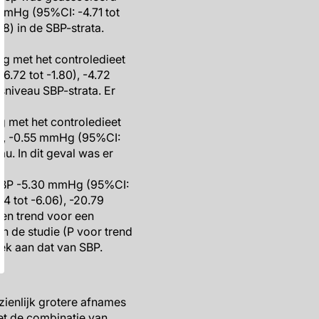
mmHg (95%CI: -4.71 tot
8) in de SBP-strata.
g met het controledieet
.72 tot -1.80), -4.72
sniveau SBP-strata. Er
g met het controledieet
1), -0.55 mmHg (95%CI:
au. In dit geval was er
 SBP -5.30 mmHg (95%CI:
4 tot -6.06), -20.79
een trend voor een
n de studie (P voor trend
ek aan dat van SBP.
ienlijk grotere afnames
et de combinatie van