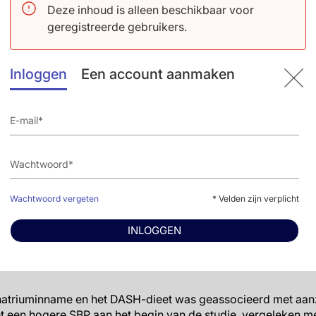
Deze inhoud is alleen beschikbaar voor
ng van SBP van -0.88 mmHg (95%CI: -2.07 tot 0.30), -3.29 
geregistreerde gebruikers.
(95%CI: -7.25 tot -2.55), -10.41 mmHg (95%CI: -15.54 tot -5.2
statistisch significant (P<0.001).
triuminnameperiode veranderde het DASH-dieet in vergelijkin
Inloggen
Een account aanmaken
 -4.47 mmHg (95%CI: -6.64 tot -2.29), -4.26 mmHg (95%CI: -6
tot -1.19), -10.63 mmHg (95%CI: -18.86 tot -2.41) in de basi
n significante trend over de strata (P=0.66).
riuminnameperiode veranderde het DASH-dieet in vergelijkin
g (95%CI: -4.61 tot -0.11), 0.92 mmHg (95%CI: -1.47 tot 3.3
.13 mmHg (95%CI: -25.61 tot -2.64) in strata van het basisnive
te trend over de strata (P=0.29).
 hoge natriumdieet verlaagde het lage natrium-DASH-dieet
7.48 mmHg (95%CI: -10.11 tot -4.84), -9.70 mmHg (95%CI: -13.3
Wachtwoord vergeten
* Velden zijn verplicht
 tot -10.69) in basisniveau SBP-strata. Er was bewijs van 
SBP in strata van SBP met een hogere niveau aan het begin va
INLOGGEN
on van DBP-verandering per DBP basisniveau was bijna identi
natriuminname en het DASH-dieet was geassocieerd met aanz
t een hogere SBP aan het begin van de studie, vergeleken m