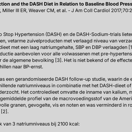
tion and the DASH Diet in Relation to Baseline Blood Pres
, Miller III ER, Weaver CM, et al. - J Am Coll Cardiol 2017;70
o Stop Hypertension (DASH) en de DASH-Sodium-trials liete
oenten, vetarme zuivelproducten met verlaagd niveau van verza
 dieet met een laag natriumgehalte, SBP en DBP verlaagden 
ductie aanbevolen voor alle volwassenen met pre-hypertensi
r de algemene bevolking [3]. Het is niet bekend of de effect
illen naar BP-ernst.
s een gerandomiseerde DASH follow-up studie, waarin de e
illende natriumniveaus in combinatie met het DASH-dieet of
derzocht. Het controledieet omvatte de inname van kalium, 
t gemiddelde profiel van de macrovoedingsstof van de Ameri
lle granen, gevogelte, vis en noten en was verminderd in r
[2].
 van 3 natriumniveaus bij 2100 kcal: