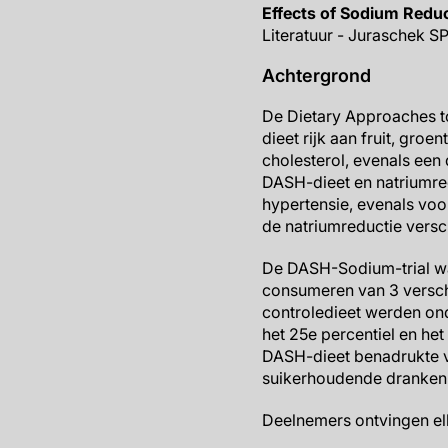
Effects of Sodium Reduc
Literatuur - Juraschek SP
Achtergrond
De Dietary Approaches t
dieet rijk aan fruit, gr
cholesterol, evenals een
DASH-dieet en natriumre
hypertensie, evenals voo
de natriumreductie versch
De DASH-Sodium-trial wa
consumeren van 3 versch
controledieet werden on
het 25e percentiel en he
DASH-dieet benadrukte vo
suikerhoudende dranken 
Deelnemers ontvingen elk