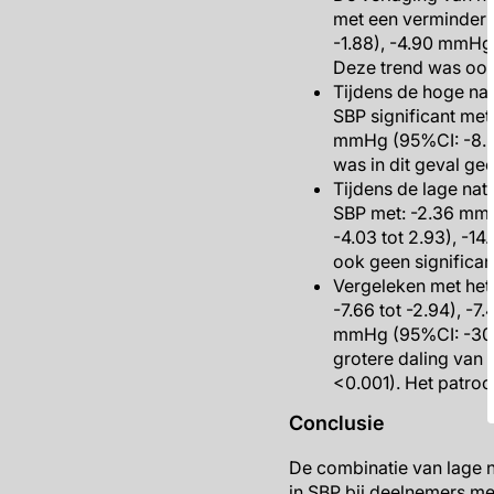
met een verminderi
-1.88), -4.90 mmHg 
Deze trend was ook 
Tijdens de hoge na
SBP significant met
mmHg (95%CI: -8.25 
was in dit geval gee
Tijdens de lage nat
SBP met: -2.36 mmH
-4.03 tot 2.93), -14
ook geen significan
Vergeleken met het
-7.66 tot -2.94), -
mmHg (95%CI: -30.88
grotere daling van 
<0.001). Het patro
Conclusie
De combinatie van lage 
in SBP bij deelnemers me