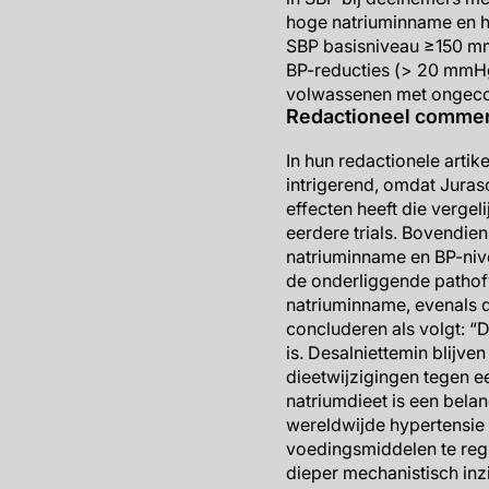
hoge natriuminname en he
SBP basisniveau ≥150 mm
BP-reducties (> 20 mmHg)
volwassenen met ongeco
Redactioneel comme
In hun redactionele arti
intrigerend, omdat Juras
effecten heeft die verge
eerdere trials. Bovendie
natriuminname en BP-niv
de onderliggende pathof
natriuminname, evenals d
concluderen als volgt: 
is. Desalniettemin blijv
dieetwijzigingen tegen 
natriumdieet is een bela
wereldwijde hypertensie 
voedingsmiddelen te re
dieper mechanistisch inz