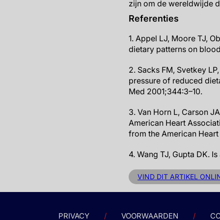
zijn om de wereldwijde d
Referenties
1. Appel LJ, Moore TJ, Ob
dietary patterns on bloo
2. Sacks FM, Svetkey LP,
pressure of reduced diet
Med 2001;344:3–10.
3. Van Horn L, Carson JA
American Heart Associati
from the American Heart 
4. Wang TJ, Gupta DK. Is
VIND DIT ARTIKEL ONLI
PRIVACY
VOORWAARDEN
CO