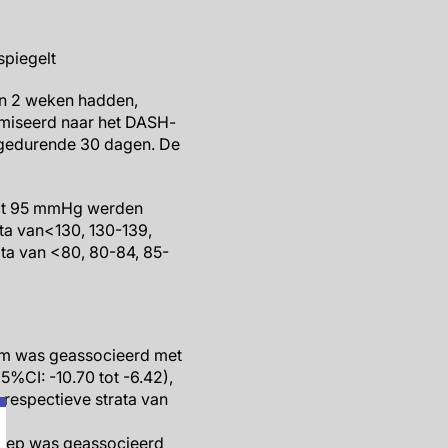
piegelt
an 2 weken hadden,
omiseerd naar het DASH-
 gedurende 30 dagen. De
 tot 95 mmHg werden
ta van<130, 130-139,
ata van <80, 80-84, 85-
arm was geassocieerd met
%CI: -10.70 tot -6.42),
 respectieve strata van
roep was geassocieerd