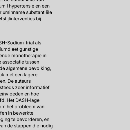
um I hypertensie en een
riuminname substantiële
ijlinterventies bij
ASH-Sodium-trial als
riumdieet gunstige
agende monotherapie in
 associatie tussen
 de algemene bevolking,
uk met een lagere
en. De auteurs
teeds zeer informatief
beïnvloeden en hoe
afd. Het DASH-lage
g om het probleem van
fen in bewerkte
ing te bevorderen, en
 van de stappen die nodig