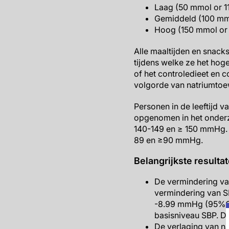
Laag (50 mmol or 1
Gemiddeld (100 mm
Hoog (150 mmol or 
Alle maaltijden en snack
tijdens welke ze het ho
of het controledieet en
volgorde van natriumtoew
Personen in de leeftijd
opgenomen in het onderzo
140-149 en ≥ 150 mmHg. D
89 en ≥90 mmHg.
Belangrijkste resulta
De vermindering va
vermindering van S
-8.99 mmHg (95%CI: 
basisniveau SBP. De 
De verlaging van n