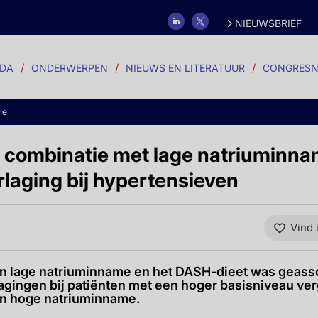
NIEUWSBRIEF
DA
ONDERWERPEN
NIEUWS EN LITERATUUR
CONGRESN
ie
 combinatie met lage natriuminnam
rlaging bij hypertensieven
Vind 
n lage natriuminname en het DASH-dieet was geass
lagingen bij patiënten met een hoger basisniveau ve
en hoge natriuminname.