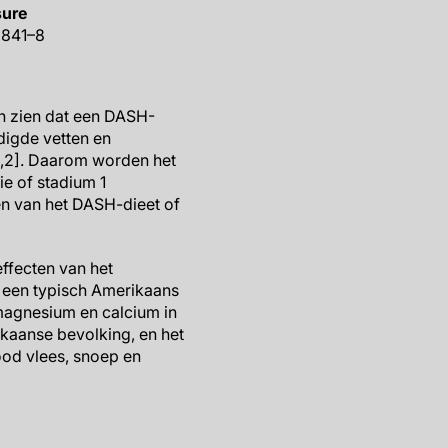
sure
:2841–8
n zien dat een DASH-
digde vetten en
[1,2]. Daarom worden het
e of stadium 1
en van het DASH-dieet of
ffecten van het
 een typisch Amerikaans
magnesium en calcium in
kaanse bevolking, en het
ood vlees, snoep en