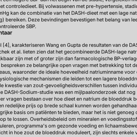
t controledieet. Bij volwassenen met pre-hypertensie, stadi
Hg kan de combinatie van het DASH-dieet met een lage nat
 bereiken. Deze bevindingen bevestigen het belang van leefst
ntroleerde SBP.
ntaar
kel [4], karakteriseren Wang en Gupta de resultaten van de D
chek et al. lieten zien dat het gecombineerde DASH-lage nat
lijkbaar zijn met of groter zijn dan farmacologische BP-verl
n bespreken ze belangrijke open vragen met betrekking tot de
eaus, waaronder de ideale hoeveelheid natriuminname voor
ysiologische mechanismen die leiden tot een lagere bloeddr
e kwestie van zout-gevoeligheidsverschillen tussen individu
“De DASH-Sodium-studie was een mijlpaalonderzoek dat nog s
en er vragen bestaan over hoe dieet en natrium de bloeddruk 
een redelijke prijs op brede schaal kunnen worden gehandha
ngrijke basis om patiënten te bieden, maar het is niet genoe
op te lossen. Overheidsbeleid om mineralen en voedingsstof
guleren, programma's om gezonde voeding en lichaamsbeweg
icht in hoe zout de bloeddruk moduleert, zijn slechts enkele