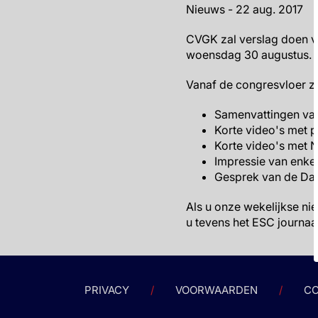
Nieuws - 22 aug. 2017
CVGK zal verslag doen v
woensdag 30 augustus. Vo
Vanaf de congresvloer zu
Samenvattingen van 
Korte video's met p
Korte video's met 
Impressie van enke
Gesprek van de Da
Als u onze wekelijkse nie
u tevens het ESC journaal
PRIVACY
VOORWAARDEN
CO