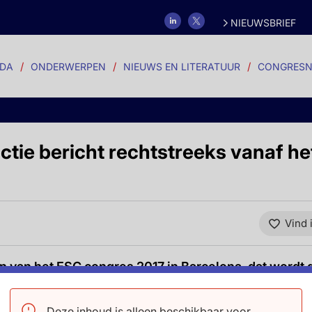
NIEUWSBRIEF
DA
ONDERWERPEN
NIEUWS EN LITERATUUR
CONGRESN
tie bericht rechtstreeks vanaf h
Vind 
n van het ESC congres 2017 in Barcelona, dat wordt
dag 30 augustus. Volg hier het laatste nieuws en h
Deze inhoud is alleen beschikbaar voor