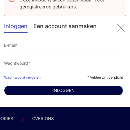
geregistreerde gebruikers.
an het ESC congres 2017 in Barcelona, dat wordt gehouden 
lg hier het laatste nieuws en hoor wat de experts ervan vin
Inloggen
Een account aanmaken
llen wij verslaglegging verzorgen in verschillende vormen:
de resultaten van de belangrijkste klinische studies
resenters van studies
Nederlandse experts over het gepresenteerde nieuws
le van de nieuwe Grand Debates
g
Wachtwoord vergeten
* Velden zijn verplicht
uwsbrief nog niet ontvangt, registreer u dan op de website (v
INLOGGEN
 tijdens het congres.
OKIES
OVER ONS