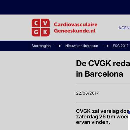
AGEN
Startpagina
Nieuws en literatuur
ESC 2017
De CVGK redac
in Barcelona
22/08/2017
CVGK zal verslag doe
zaterdag 26 t/m woens
ervan vinden.