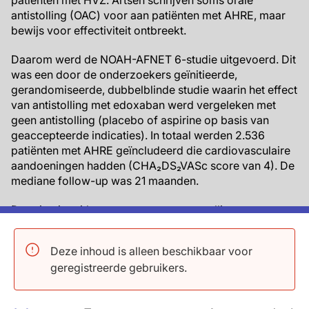
patiënten met HVZ. Artsen schrijven soms orale
antistolling (OAC) voor aan patiënten met AHRE, maar
bewijs voor effectiviteit ontbreekt.
Daarom werd de NOAH-AFNET 6-studie uitgevoerd. Dit
was een door de onderzoekers geïnitieerde,
gerandomiseerde, dubbelblinde studie waarin het effect
van antistolling met edoxaban werd vergeleken met
geen antistolling (placebo of aspirine op basis van
geaccepteerde indicaties). In totaal werden 2.536
patiënten met AHRE geïncludeerd die cardiovasculaire
aandoeningen hadden (CHA₂DS₂VASc score van 4). De
mediane follow-up was 21 maanden.
De primaire uitkomst was een samenstelling van
beroerte, systemische embolie of cardiovasculaire
sterfte. De samengestelde veiligheidsuitkomst was
Deze inhoud is alleen beschikbaar voor
majeure bloeding of sterfte door alle oorzaken
geregistreerde gebruikers.
Belangrijkste resultaten