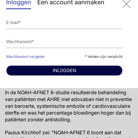
- De primaire uitkomst van beroerte, systemische
Inloggen
Een account aanmaken
embolie of cardiovasculaire sterfte vond plaats in 83
patiënten in de edoxabangroep vs. in 101 patiënten in de
placebogroep (P=0.15).
- Majeure bloedingen of sterfte was verhoogd in de
edoxabangroep in vergelijking met de placebogroep
(149 patiënten vs. 114 patiënten; HR 1,31, 95%BI:1,07-
1,67, P=0.03).
Wachtwoord vergeten
* Velden zijn verplicht
-
INLOGGEN
Conclusie
In de NOAH-AFNET 6-studie resulteerde behandeling
van patiënten met AHRE met edoxaban niet in preventie
van beroerte, systemische embolie of cardiovasculaire
sterfte en was het percentage bloedingen hoger dan bij
patiënten zonder antistolling.
Paulus Kirchhof zei: "NOAH-AFNET 6 toont aan dat