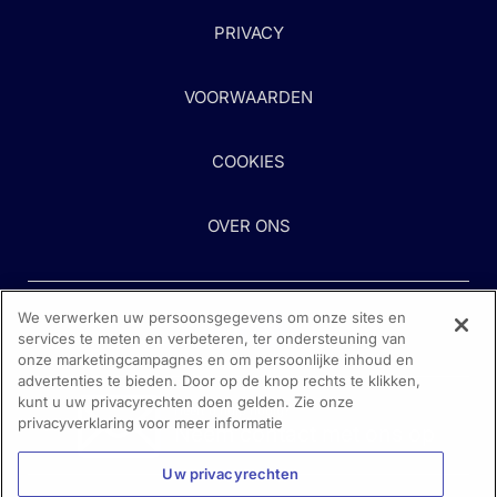
PRIVACY
VOORWAARDEN
COOKIES
OVER ONS
We verwerken uw persoonsgegevens om onze sites en
services te meten en verbeteren, ter ondersteuning van
onze marketingcampagnes en om persoonlijke inhoud en
advertenties te bieden. Door op de knop rechts te klikken,
kunt u uw privacyrechten doen gelden. Zie onze
Heeft u hulp nodig?
privacyverklaring voor meer informatie
Neem contact met ons op
Uw privacyrechten