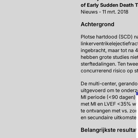
of Early Sudden Death T
Nieuws - 11 mrt. 2018
Achtergrond
Plotse hartdood (SCD) na
linkerventrikelejectiefra
ingebracht, maar tot na 
hebben grote studies nie
sterftedalingen. Ten twe
concurrerend risico op s
De multi-center, gerando
uitgevoerd om te onderzo
MI periode (<90 dagen) b
met MI en LVEF <35% wer
te ontvangen met vs. zon
en secundaire uitkomsten 
Belangrijkste resulta