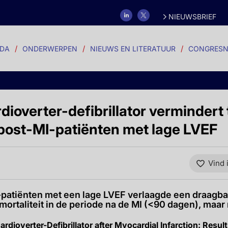
NIEUWSBRIEF
DA
ONDERWERPEN
NIEUWS EN LITERATUUR
CONGRESN
ioverter-defibrillator vermindert 
j post-MI-patiënten met lage LVEF
Vind 
-patiënten met een lage LVEF verlaagde een draagba
e mortaliteit in de periode na de MI (<90 dagen), maar
ardioverter-Defibrillator after Myocardial Infarction: Resul