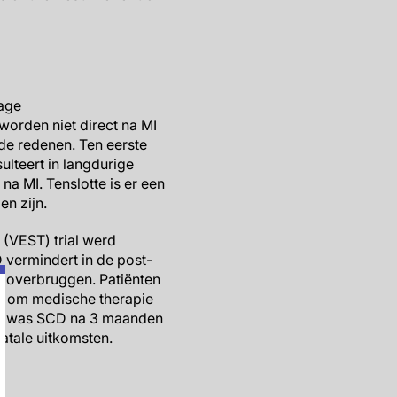
lage
 worden niet direct na MI
nde redenen. Ten eerste
ulteert in langdurige
a MI. Tenslotte is er een
en zijn.
 (VEST) trial werd
 vermindert in de post-
e overbruggen. Patiënten
g om medische therapie
unt was SCD na 3 maanden
fatale uitkomsten.