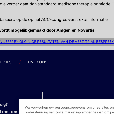
 die verder gaat dan standaard medische therapie onmiddellij
ebaseerd op de op het ACC-congres verstrekte informatie
wordt mogelijk gemaakt door Amgen en Novartis.
N JEFFREY OLGIN DE RESULTATEN VAN DE VEST TRIAL BESPREEK
OKIES
OVER ONS
odig?
We verwerken uw persoonsgegevens om onze sites en s
 met ons op
ondersteuning van onze marketingcampagnes en om pers