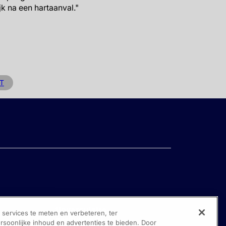
k na een hartaanval."
T
ervices te meten en verbeteren, ter
oonlijke inhoud en advertenties te bieden. Door