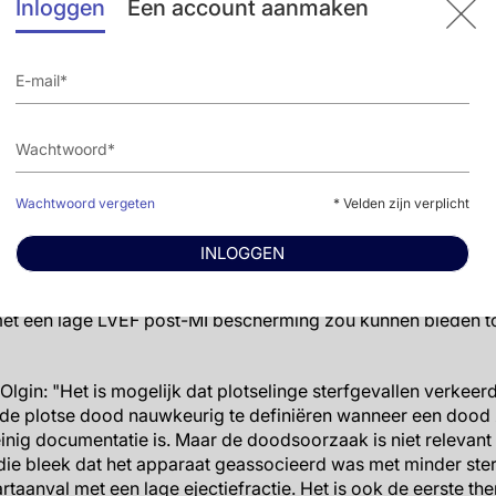
Inloggen
Een account aanmaken
follow-up van 84.3 ± 15.6 dagen, werd er geen verschil gez
 en de controlegroep (n=778) (1.6% vs 2.4%, P=0.18)
ificante verschillen gevonden tussen oorzaak-specifieke ste
atale uitkomsten tussen de 2 groepen.
was significant lager in de WCD-groep (3.1%) in vergelijking 
erden waargenomen in de WCD-groep waren: uitslag op elke l
locatie, jeuk op de romp.
Wachtwoord vergeten
* Velden zijn verplicht
INLOGGEN
et een LVEF <35% verminderde een WCD plotse hartdood niet
et een lagere totale mortaliteit na 3 maanden. Deze bevin
met een lage LVEF post-MI bescherming zou kunnen bieden to
. Olgin: "Het is mogelijk dat plotselinge sterfgevallen verkee
 de plotse dood nauwkeurig te definiëren wanneer een dood 
nig documentatie is. Maar de doodsoorzaak is niet relevant
die bleek dat het apparaat geassocieerd was met minder ste
rtaanval met een lage ejectiefractie. Het is ook de eerste t