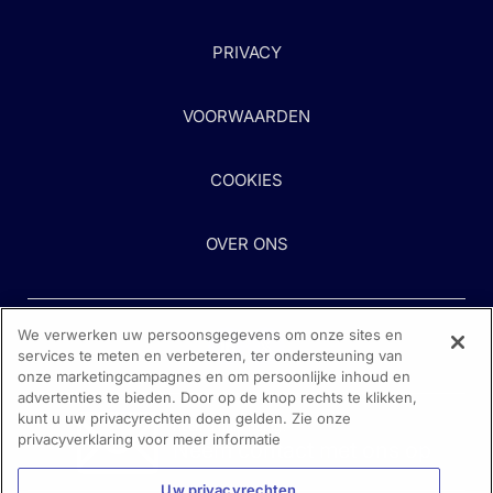
PRIVACY
VOORWAARDEN
COOKIES
OVER ONS
We verwerken uw persoonsgegevens om onze sites en
services te meten en verbeteren, ter ondersteuning van
onze marketingcampagnes en om persoonlijke inhoud en
advertenties te bieden. Door op de knop rechts te klikken,
kunt u uw privacyrechten doen gelden. Zie onze
Heeft u hulp nodig?
privacyverklaring voor meer informatie
Neem contact met ons op
Uw privacyrechten