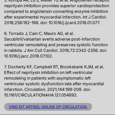
5. Kompa AR, Lu J, Weller TJ, et al. Angiotensin receptor
neprilysin inhibition provides superior cardioprotection
compared to angiotensin converting enzyme inhibition
after experimental myocardial infarction. Int J Cardiol.
2018;258:192-198. doi: 10.1016/j.ijcard.2018.01.077.
6. Torrado J, Cain C, Mauro AG, et al.
Sacubitril/valsartan averts adverse post-infarction
ventricular remodeling and preserves systolic function
in rabbits. J Am Coll Cardiol. 2018;72:2342-2356. doi:
10.1016/j.jacc.2018.07.102.
7. Docherty KF, Campbell RT, Brooksbank KJM, et al.
Effect of neprilysin inhibition on left ventricular
remodeling in patients with asymptomatic left
ventricular systolic dysfunction late after myocardial
infarction. Circulation. 2021;144:199-209. doi:
10.1161/CIRCULATIONAHA.121.054892.
VIND DIT ARTIKEL ONLINE OP CIRCULATION.