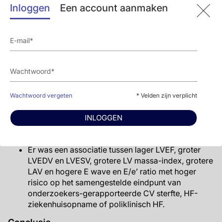
Inloggen
Een account aanmaken
en 8 maanden verschilde niet statistisch significant
tussen de behandelgroepen.
Er was een grotere toename in tissue Doppler e’lat
en afname in E/e’lat, toename in e’ave, en afname
in tricuspide regurgitatie peak velocity in de groep
met sacubitril/valsartan in vergelijking met
diegenen die ramipril namen.
Deze associaties bleven bestaan na correctie voor
Wachtwoord vergeten
* Velden zijn verplicht
baseline karakteristieken.
INLOGGEN
Associatie van echocardiografische metingen en
klinische uitkomsten
Er was een associatie tussen lager LVEF, groter
LVEDV en LVESV, grotere LV massa-index, grotere
LAV en hogere E wave en E/e’ ratio met hoger
risico op het samengestelde eindpunt van
onderzoekers-gerapporteerde CV sterfte, HF-
ziekenhuisopname of poliklinisch HF.