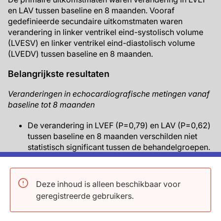
en LAV tussen baseline en 8 maanden. Vooraf
gedefinieerde secundaire uitkomstmaten waren
verandering in linker ventrikel eind-systolisch volume
(LVESV) en linker ventrikel eind-diastolisch volume
(LVEDV) tussen baseline en 8 maanden.
Belangrijkste resultaten
Veranderingen in echocardiografische metingen vanaf
baseline tot 8 maanden
De verandering in LVEF (P=0,79) en LAV (P=0,62)
tussen baseline en 8 maanden verschilden niet
statistisch significant tussen de behandelgroepen.
Patiënten die behandeld werden met
sacubitril/valsartan vertoonden een kleinere
Deze inhoud is alleen beschikbaar voor
toename in LVEDV (P=0,025) en een grotere
geregistreerde gebruikers.
afname in LV massa-index tussen baseline en 8
maanden dan patiënten die ramipril kregen.
De verandering in LVESV (P=0,26) tussen baseline