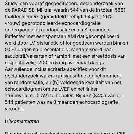
Study, een vooraf gespecificeerd deelonderzoek van
de PARADISE-MI-trial waarin 544 van de in totaal 5661
trialdeelnemers (gemiddeld leeftijd: 64 jaar; 26%
vrouw) geprotocolleerde echocardiografie
ondergingen bij randomisatie en na 8 maanden.
Patiënten met een spontaan AMI dat gecompliceerd
werd door LV-disfunctie of longoedeem werden binnen
0,5-7 dagen na presentatie gerandomiseerd naar
sacubitril/valsartan of ramipril met een streefdosis van
respectievelijk 200 en 5 mg tweemaal daags.
Aanvullende inclusiecriteria specifiek voor dit
deelonderzoek waren: (a) sinusritme op het moment
van randomisatie; en (b) voldoende kwaliteit van het
echocardiogram om de LVEF en het linker
atriumvolume (LAV) te bepalen. Bij 457 (84%) van de
544 patiënten was na 8 maanden echocardiografie
verricht.
Uitkomstmaten
De primaire uitkomstmaten waren verandering in LVEF