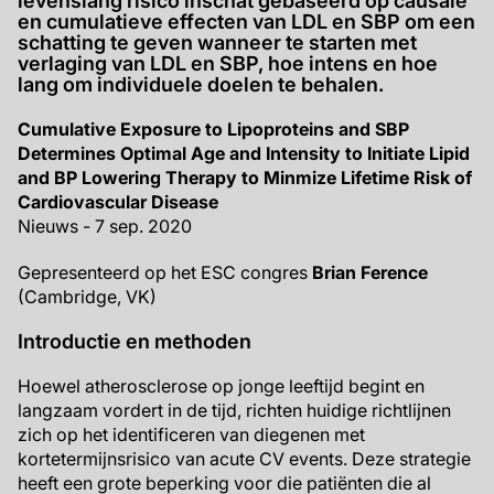
levenslang risico inschat gebaseerd op causale
en cumulatieve effecten van LDL en SBP om een
schatting te geven wanneer te starten met
verlaging van LDL en SBP, hoe intens en hoe
lang om individuele doelen te behalen.
Cumulative Exposure to Lipoproteins and SBP
Determines Optimal Age and Intensity to Initiate Lipid
and BP Lowering Therapy to Minmize Lifetime Risk of
Cardiovascular Disease
Nieuws - 7 sep. 2020
Gepresenteerd op het ESC congres
Brian Ference
(Cambridge, VK)
Introductie en methoden
Hoewel atherosclerose op jonge leeftijd begint en
langzaam vordert in de tijd, richten huidige richtlijnen
zich op het identificeren van diegenen met
kortetermijnsrisico van acute CV events. Deze strategie
heeft een grote beperking voor die patiënten die al