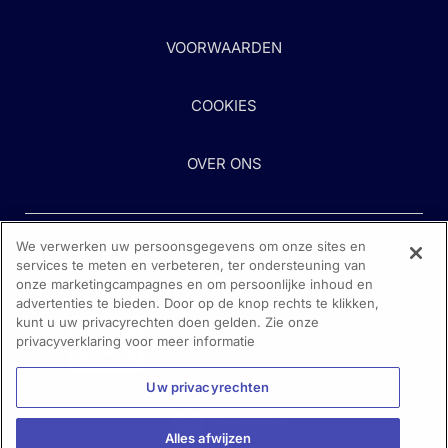
VOORWAARDEN
COOKIES
OVER ONS
We verwerken uw persoonsgegevens om onze sites en
services te meten en verbeteren, ter ondersteuning van
onze marketingcampagnes en om persoonlijke inhoud en
advertenties te bieden. Door op de knop rechts te klikken,
kunt u uw privacyrechten doen gelden. Zie onze
Heeft u hulp nodig?
privacyverklaring voor meer informatie
Neem contact met ons op
Uw privacyrechten
Alles afwijzen