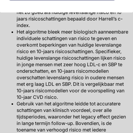
voorspelde levenslang risico op CVD ten minste
net zo goed als huidige levenslange risico en 10-
jaars risicoschattingen bepaald door Harrell’s c-
index.
Het algoritme bleek meer biologisch aanneembare
individuele schattingen van risico te geven en
overkomt beperkingen van huidige levenslange
risico en 10-jaars risicoschattingen. Specifieker,
huidige levenslange risicoschattingen lijken risico
in jonge mensen met zeer hoog LDL-c en SBP te
onderschatten, en 10-jaars risicomodellen
overschatten levenslang risico in oudere mensen
met erg laag LDL en SBP. Dit is vergelijkbaar met
10-jaars risicomodellen voor de voorspelling van
10-jaar CVD risico.
Gebruik van het algoritme leidde tot accuratere
schattingen van klinisch voordeel, over alle
tijdsperiodes, waaronder het legacy effect gezien
in lange termijn follow-up. Bovendien, is de
toename van verhoogd risico met iedere