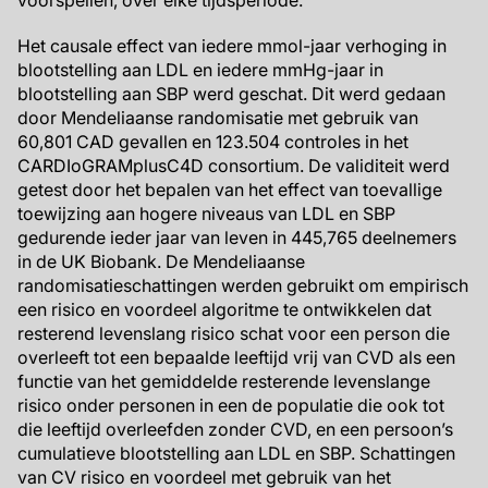
voorspellen, over elke tijdsperiode.
Het causale effect van iedere mmol-jaar verhoging in
blootstelling aan LDL en iedere mmHg-jaar in
blootstelling aan SBP werd geschat. Dit werd gedaan
door Mendeliaanse randomisatie met gebruik van
60,801 CAD gevallen en 123.504 controles in het
CARDIoGRAMplusC4D consortium. De validiteit werd
getest door het bepalen van het effect van toevallige
toewijzing aan hogere niveaus van LDL en SBP
gedurende ieder jaar van leven in 445,765 deelnemers
in de UK Biobank. De Mendeliaanse
randomisatieschattingen werden gebruikt om empirisch
een risico en voordeel algoritme te ontwikkelen dat
resterend levenslang risico schat voor een person die
overleeft tot een bepaalde leeftijd vrij van CVD als een
functie van het gemiddelde resterende levenslange
risico onder personen in een de populatie die ook tot
die leeftijd overleefden zonder CVD, en een persoon’s
cumulatieve blootstelling aan LDL en SBP. Schattingen
van CV risico en voordeel met gebruik van het