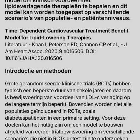
model om klinisch voordeel met
lipideverlagende therapieën te bepalen en dit
model kan worden toegepast op verschillende
scenario’s van populatie- en patiëntenniveaus.
Time-Dependent Cardiovascular Treatment Benefit
Model for Lipid-Lowering Therapies
Literatuur - Khan I, Peterson ED, Cannon CP et al., - J
Am Heart Assoc. 2020;9:e016506. DOI:
10.1161/JAHA.120.016506
Introductie en methoden
Grote gerandomiseerde klinische trials (RCTs) hebben
typisch een beperkte duur van enkele jaren en daarom
is bewijsvoering van voordeel van LDL-c verlaging op
de langere termijn beperkt. Bovendien worden niet alle
populaties geïncludeerd in RCTs, zoals
diabetespatiënten in een primaire setting. Voor deze
doelen kan het nuttig zijn om een model te bouwen
afgeleid van eerder trialbewijsvoering om verschillende
scenario’s die niet in RCTs getest zijn te onderzoeken,