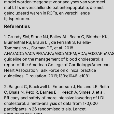
model worden toegepast voor analyses van voordeel
met LTTs in verschillende patiëntenpopulatie, die niet
geïncludeerd waren in RCTs, en verschillende
tijdsperioden.
Referenties
1. Grundy SM, Stone NJ, Bailey AL, Beam C, Birtcher KK,
Blumenthal RS, Braun LT, de Ferranti S, Faiella-
Tommasino J, Forman DE, et al. 2018
AHA/ACC/AACVPR/AAPA/ABC/ACPM/ADA/AGS/APhA/A
guideline on the management of blood cholesterol: a
report of the American College of Cardiology/American
Heart Association Task Force on clinical practice
guidelines. Circulation. 2019;139:e1046–e1081.
2. Baigent C, Blackwell L, Emberson J, Holland LE, Reith
C, Bhala N, Peto R, Barnes EH, Keech A, Simes J, et al.
Efficacy and safety of more intensive lowering of LDL
cholesterol: a meta-analysis of data from 170,000
participants in 26 randomised trials. Lancet.