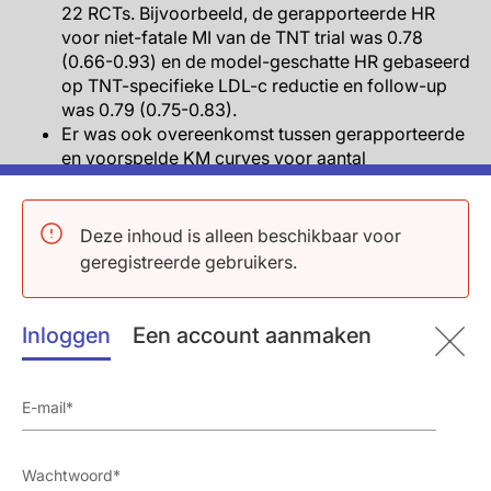
22 RCTs. Bijvoorbeeld, de gerapporteerde HR
voor niet-fatale MI van de TNT trial was 0.78
(0.66-0.93) en de model-geschatte HR gebaseerd
op TNT-specifieke LDL-c reductie en follow-up
was 0.79 (0.75-0.83).
Er was ook overeenkomst tussen gerapporteerde
en voorspelde KM curves voor aantal
samengestelde eindpunten voor trial-specifieke
follow-up duren. Ook wanneer data van langere
termijn (40 jaar) van de Mendeliaanse analyse van
Deze inhoud is alleen beschikbaar voor
Ference et al. werd gebruikt.
geregistreerde gebruikers.
15 van de 22 RCTs hadden beter voorspelling voor
een trial-gerapporteerde 3-delige samenstelling
van niet-fatale MI, ischemische beroerte en CHD
Inloggen
Een account aanmaken
sterfte met het tijdsafhankelijke model dan met 7
RCTs met CCT (Cholesterol Treatment Trialists’)
schattingen.
Er was een lichte afname in het presteren van het
model in de recursieve 1-trial weglaten validatie
analyse, gemeten door gemiddeld absoluut