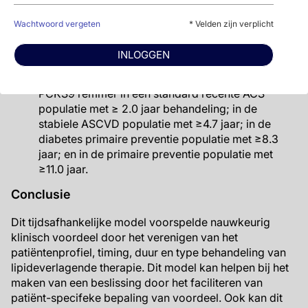
verschil van 6.4% vs.4.7% met het uiteindelijke
model.
Wachtwoord vergeten
* Velden zijn verplicht
Met gebruik van een algemeen geaccepteerde
grens van NNT ≤50 (ARR ≥2%), zou deze grens
INLOGGEN
worden bereikt met intensieve behandeling met
hoge-intensiteit statine, ezetimibe en hoge dosis
PCKS9 remmer in een standard recente ACS
populatie met ≥ 2.0 jaar behandeling; in de
stabiele ASCVD populatie met ≥4.7 jaar; in de
diabetes primaire preventie populatie met ≥8.3
jaar; en in de primaire preventie populatie met
≥11.0 jaar.
Conclusie
Dit tijdsafhankelijke model voorspelde nauwkeurig
klinisch voordeel door het verenigen van het
patiëntenprofiel, timing, duur en type behandeling van
lipideverlagende therapie. Dit model kan helpen bij het
maken van een beslissing door het faciliteren van
patiënt-specifeke bepaling van voordeel. Ook kan dit