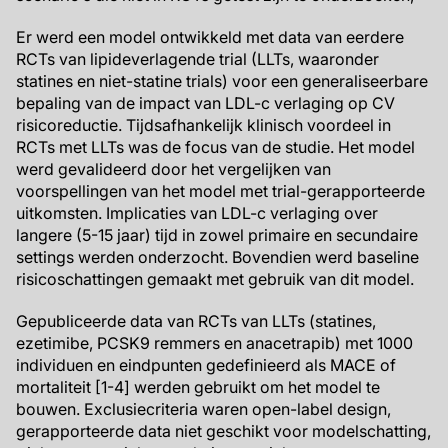
Er werd een model ontwikkeld met data van eerdere
RCTs van lipideverlagende trial (LLTs, waaronder
statines en niet-statine trials) voor een generaliseerbare
bepaling van de impact van LDL-c verlaging op CV
risicoreductie. Tijdsafhankelijk klinisch voordeel in
RCTs met LLTs was de focus van de studie. Het model
werd gevalideerd door het vergelijken van
voorspellingen van het model met trial-gerapporteerde
uitkomsten. Implicaties van LDL-c verlaging over
langere (5-15 jaar) tijd in zowel primaire en secundaire
settings werden onderzocht. Bovendien werd baseline
risicoschattingen gemaakt met gebruik van dit model.
Gepubliceerde data van RCTs van LLTs (statines,
ezetimibe, PCSK9 remmers en anacetrapib) met 1000
individuen en eindpunten gedefinieerd als MACE of
mortaliteit [1-4] werden gebruikt om het model te
bouwen. Exclusiecriteria waren open-label design,
gerapporteerde data niet geschikt voor modelschatting,