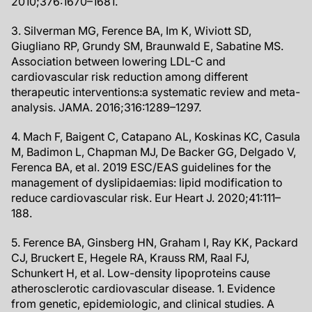
2010;376:1670–1681.
3. Silverman MG, Ference BA, Im K, Wiviott SD,
Giugliano RP, Grundy SM, Braunwald E, Sabatine MS.
Association between lowering LDL-C and
cardiovascular risk reduction among different
therapeutic interventions:a systematic review and meta-
analysis. JAMA. 2016;316:1289–1297.
4. Mach F, Baigent C, Catapano AL, Koskinas KC, Casula
M, Badimon L, Chapman MJ, De Backer GG, Delgado V,
Ferenca BA, et al. 2019 ESC/EAS guidelines for the
management of dyslipidaemias: lipid modification to
reduce cardiovascular risk. Eur Heart J. 2020;41:111–
188.
5. Ference BA, Ginsberg HN, Graham I, Ray KK, Packard
CJ, Bruckert E, Hegele RA, Krauss RM, Raal FJ,
Schunkert H, et al. Low-density lipoproteins cause
atherosclerotic cardiovascular disease. 1. Evidence
from genetic, epidemiologic, and clinical studies. A