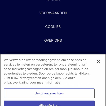
VOORWAARDEN
COOKIES
OVER ONS
We verwerken uw persoonsgegevens om onze sites en
services te meten en verbeteren, ter ondersteuning van
onze marketingcampagnes en om persoonlijke inhoud en
advertenties te bieden. Door op de knop rechts te klikken,
kunt u uw privacyrechten doen gelden. Zie onze
Heeft u hulp nodig?
privacyverklaring voor meer informatie
Neem contact met ons op
Uw privacyrechten
Alles afwijzen