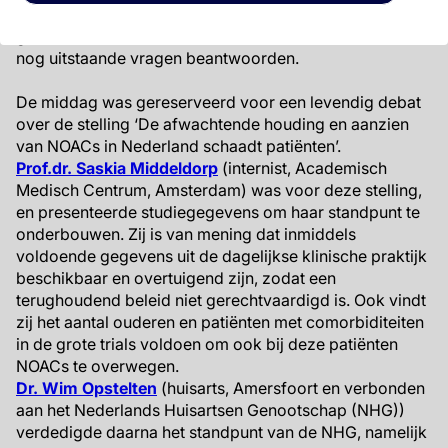
geen ‘easy win’ betreft, worden patiënten
gerandomiseerd, dus de resultaten hiervan zullen veel
nog uitstaande vragen beantwoorden.
De middag was gereserveerd voor een levendig debat
over de stelling ‘De afwachtende houding en aanzien
van NOACs in Nederland schaadt patiënten’.
Prof.dr. Saskia Middeldorp
(internist, Academisch
Medisch Centrum, Amsterdam) was voor deze stelling,
en presenteerde studiegegevens om haar standpunt te
onderbouwen. Zij is van mening dat inmiddels
voldoende gegevens uit de dagelijkse klinische praktijk
beschikbaar en overtuigend zijn, zodat een
terughoudend beleid niet gerechtvaardigd is. Ook vindt
zij het aantal ouderen en patiënten met comorbiditeiten
in de grote trials voldoen om ook bij deze patiënten
NOACs te overwegen.
Dr. Wim Opstelten
(huisarts, Amersfoort en verbonden
aan het Nederlands Huisartsen Genootschap (NHG))
verdedigde daarna het standpunt van de NHG, namelijk