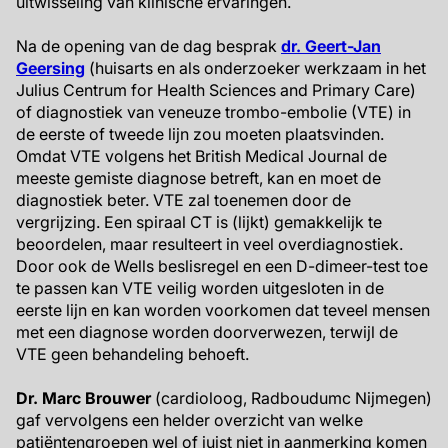
uitwisseling van klinische ervaringen.
Na de opening van de dag besprak
dr. Geert-Jan
Geersing
(huisarts en als onderzoeker werkzaam in het
Julius Centrum for Health Sciences and Primary Care)
of diagnostiek van veneuze trombo-embolie (VTE) in
de eerste of tweede lijn zou moeten plaatsvinden.
Omdat VTE volgens het British Medical Journal de
meeste gemiste diagnose betreft, kan en moet de
diagnostiek beter. VTE zal toenemen door de
vergrijzing. Een spiraal CT is (lijkt) gemakkelijk te
beoordelen, maar resulteert in veel overdiagnostiek.
Door ook de Wells beslisregel en een D-dimeer-test toe
te passen kan VTE veilig worden uitgesloten in de
eerste lijn en kan worden voorkomen dat teveel mensen
met een diagnose worden doorverwezen, terwijl de
VTE geen behandeling behoeft.
Dr. Marc Brouwer
(cardioloog, Radboudumc Nijmegen)
gaf vervolgens een helder overzicht van welke
patiëntengroepen wel of juist niet in aanmerking komen