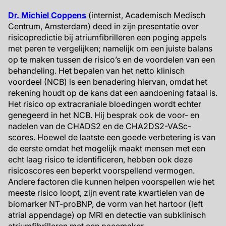
Dr. Michiel Coppens
(internist, Academisch Medisch
Centrum, Amsterdam) deed in zijn presentatie over
risicopredictie bij atriumfibrilleren een poging appels
met peren te vergelijken; namelijk om een juiste balans
op te maken tussen de risico’s en de voordelen van een
behandeling. Het bepalen van het netto klinisch
voordeel (NCB) is een benadering hiervan, omdat het
rekening houdt op de kans dat een aandoening fataal is.
Het risico op extracraniale bloedingen wordt echter
genegeerd in het NCB. Hij besprak ook de voor- en
nadelen van de CHADS2 en de CHA2DS2-VASc-
scores. Hoewel de laatste een goede verbetering is van
de eerste omdat het mogelijk maakt mensen met een
echt laag risico te identificeren, hebben ook deze
risicoscores een beperkt voorspellend vermogen.
Andere factoren die kunnen helpen voorspellen wie het
meeste risico loopt, zijn event rate kwartielen van de
biomarker NT-proBNP, de vorm van het hartoor (left
atrial appendage) op MRI en detectie van subklinisch