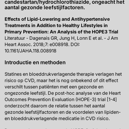
candestartan/hydrochlorothiazide, ongeacht het
aantal gezonde leefstijlfactoren.
Effects of Lipid-Lowering and Antihypertensive
Treatments in Addition to Healthy Lifestyles in
Primary Prevention: An Analysis of the HOPE3 Trial
Literatuur - Dagenais GR, Jung H, Lonn E et al. - J Am
Heart Assoc. 2018;7: e008918. DOI:
10.1161/JAHA.118.008918
Introductie en methoden
Statines en bloeddrukverlagende therapie verlagen het
risico op CVD, maar het is nog onbekend of dit effect
verschilt tussen patiënten met een gezonde en
ongezonde leefstijl. De post-hoc analyse van de Heart
Outcomes Prevention Evaluation (HOPE-3) trial [1-4]
onderzocht daarom de relatie tussen het aantal
gezonde leefstijlfactoren en de voordelen van lipiden-
en bloeddrukverlagende medicatie in CVD risico.