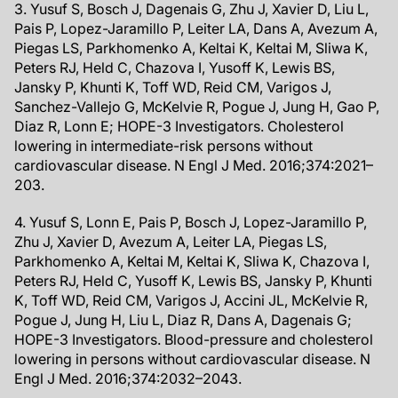
3. Yusuf S, Bosch J, Dagenais G, Zhu J, Xavier D, Liu L,
Pais P, Lopez-Jaramillo P, Leiter LA, Dans A, Avezum A,
Piegas LS, Parkhomenko A, Keltai K, Keltai M, Sliwa K,
Peters RJ, Held C, Chazova I, Yusoff K, Lewis BS,
Jansky P, Khunti K, Toff WD, Reid CM, Varigos J,
Sanchez-Vallejo G, McKelvie R, Pogue J, Jung H, Gao P,
Diaz R, Lonn E; HOPE-3 Investigators. Cholesterol
lowering in intermediate-risk persons without
cardiovascular disease. N Engl J Med. 2016;374:2021–
203.
4. Yusuf S, Lonn E, Pais P, Bosch J, Lopez-Jaramillo P,
Zhu J, Xavier D, Avezum A, Leiter LA, Piegas LS,
Parkhomenko A, Keltai M, Keltai K, Sliwa K, Chazova I,
Peters RJ, Held C, Yusoff K, Lewis BS, Jansky P, Khunti
K, Toff WD, Reid CM, Varigos J, Accini JL, McKelvie R,
Pogue J, Jung H, Liu L, Diaz R, Dans A, Dagenais G;
HOPE-3 Investigators. Blood-pressure and cholesterol
lowering in persons without cardiovascular disease. N
Engl J Med. 2016;374:2032–2043.