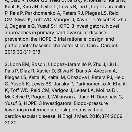
A, Diaz R, Fodor GS, Held C, Jansky P, Keltai M, Keltai K,
Kunti K, Kim JH, Leiter L, Lewis B, Liu L, LopezJaramillo
P, Pais P, Parkhomenko A, Peters RJ, Piegas LS, Reid
CM, Sliwa K, Toff WD, Varigos J, Xavier D, Yusoff K, Zhu
J, Dagenais G, Yusuf S; HOPE-3 Investigators. Novel
approaches in primary cardiovascular disease
prevention: the HOPE-3 trial rationale, design, and
participants’ baseline characteristics. Can J Cardiol.
2016;32:311–318.
2. Lonn EM, Bosch J, Lopez-Jaramillo P, Zhu J, Liu L,
Pais P, Diaz R, Xavier D, Sliwa K, Dans A, Avezum A,
Piegas LS, Keltai K, Keltai M, Chazova I, Peters RJ, Held
C, Yusoff K, Lewis BS, Jansky P, Parkhomenko A, Khunti
K, Toff WD, Reid CM, Varigos J, Leiter LA, Molina DI,
McKelvie R, Pogue J, Wilkinson J, Jung H, Dagenais G,
Yusuf S; HOPE-3 Investigators. Blood-pressure
lowering in intermediate-risk persons without
cardiovascular disease. N Engl J Med. 2016;374:2009–
2020.