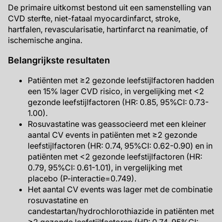
De primaire uitkomst bestond uit een samenstelling van
CVD sterfte, niet-fataal myocardinfarct, stroke,
hartfalen, revascularisatie, hartinfarct na reanimatie, of
ischemische angina.
Belangrijkste resultaten
Patiënten met ≥2 gezonde leefstijlfactoren hadden
een 15% lager CVD risico, in vergelijking met <2
gezonde leefstijlfactoren (HR: 0.85, 95%CI: 0.73-
1.00).
Rosuvastatine was geassocieerd met een kleiner
aantal CV events in patiënten met ≥2 gezonde
leefstijlfactoren (HR: 0.74, 95%CI: 0.62-0.90) en in
patiënten met <2 gezonde leefstijlfactoren (HR:
0.79, 95%CI: 0.61-1.01), in vergelijking met
placebo (P-interactie=0.749).
Het aantal CV events was lager met de combinatie
rosuvastatine en
candestartan/hydrochlorothiazide in patiënten met