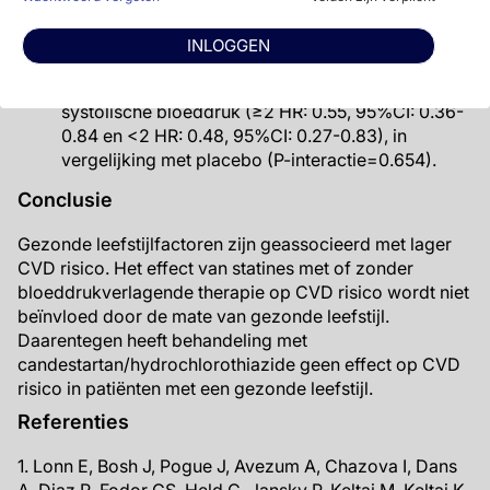
1.02 en <2 HR: 0.73, 95%CI: 0.50-1.08), in
vergelijking met placebo (P-interactie=0.787).
INLOGGEN
Combinatietherapie gaf een significante verlaging
in uitkomsten bij beide leefstijlgroepen met hoge
systolische bloeddruk (≥2 HR: 0.55, 95%CI: 0.36-
0.84 en <2 HR: 0.48, 95%CI: 0.27-0.83), in
vergelijking met placebo (P-interactie=0.654).
Conclusie
Gezonde leefstijlfactoren zijn geassocieerd met lager
CVD risico. Het effect van statines met of zonder
bloeddrukverlagende therapie op CVD risico wordt niet
beïnvloed door de mate van gezonde leefstijl.
Daarentegen heeft behandeling met
candestartan/hydrochlorothiazide geen effect op CVD
risico in patiënten met een gezonde leefstijl.
Referenties
1. Lonn E, Bosh J, Pogue J, Avezum A, Chazova I, Dans