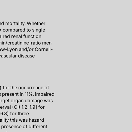
nd mortality. Whether
k compared to single
ired renal function
min/creatinine-ratio men
ow-Lyon and/or Cornell-
 vascular disease
) for the occurrence of
s present in 11%, impaired
 target organ damage was
rval (CI) 1.2-1.9] for
.3) for three
ality this was hazard
e presence of different