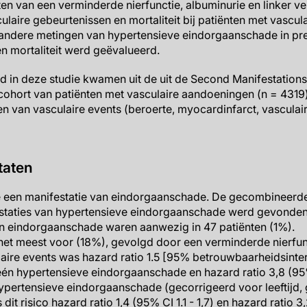
n van een verminderde nierfunctie, albuminurie en linker ven
ulaire gebeurtenissen en mortaliteit bij patiënten met vascu
andere metingen van hypertensieve eindorgaanschade in prev
en mortaliteit werd geëvalueerd.
d in deze studie kwamen uit de uit de Second Manifestations
 cohort van patiënten met vasculaire aandoeningen (n = 431
en van vasculaire events (beroerte, myocardinfarct, vasculaire 
taten
 een manifestatie van eindorgaanschade. De gecombineerd
staties van hypertensieve eindorgaanschade werd gevonden 
an eindorgaanschade waren aanwezig in 47 patiënten (1%).
et meest voor (18%), gevolgd door een verminderde nierfunc
laire events was hazard ratio 1.5 [95% betrouwbaarheidsinter
én hypertensieve eindorgaanschade en hazard ratio 3,8 (95% 
ypertensieve eindorgaanschade (gecorrigeerd voor leeftijd, 
dit risico hazard ratio 1,4 (95% CI 1.1 - 1,7) en hazard ratio 3