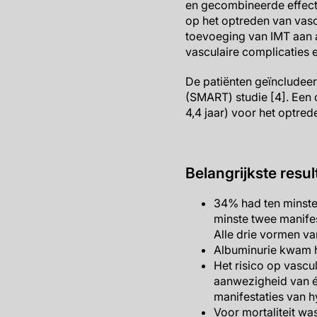
en gecombineerde effecte
op het optreden van vasc
toevoeging van IMT aan 
vasculaire complicaties 
De patiënten geïncludeer
(SMART) studie [4]. Een
4,4 jaar) voor het optred
Belangrijkste resul
34% had ten minste
minste twee manife
Alle drie vormen v
Albuminurie kwam h
Het risico op vascu
aanwezigheid van é
manifestaties van h
Voor mortaliteit was 