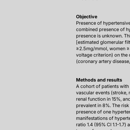
Objective
Presence of hypertensive
combined presence of hy
presence is unknown. Thi
[estimated glomerular fil
≥2.5 mg/mmol, women ≥3.
voltage criterion) on the
(coronary artery disease,
Methods and results
A cohort of patients with
vascular events (stroke, 
renal function in 15%, a
prevalent in 8%. The risk
presence of one hyperten
manifestations of hypert
ratio 1.4 (95% CI 1.1-1.7)