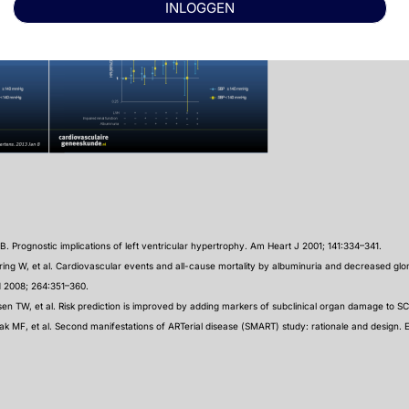
INLOGGEN
B. Prognostic implications of left ventricular hypertrophy. Am Heart J 2001; 141:334–341.
ing W, et al. Cardiovascular events and all-cause mortality by albuminuria and decreased glomer
d 2008; 264:351–360.
en TW, et al. Risk prediction is improved by adding markers of subclinical organ damage to S
k MF, et al. Second manifestations of ARTerial disease (SMART) study: rationale and design. E