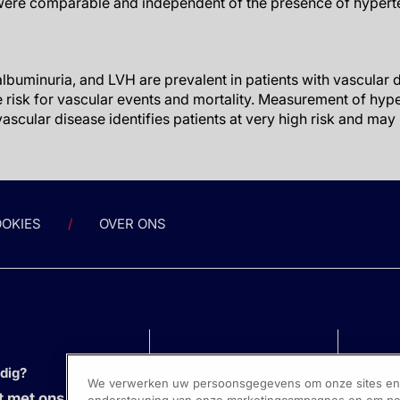
ere comparable and independent of the presence of hypert
albuminuria, and LVH are prevalent in patients with vascular
 risk for vascular events and mortality. Measurement of hype
ascular disease identifies patients at very high risk and may
OKIES
OVER ONS
odig?
We verwerken uw persoonsgegevens om onze sites en s
 met ons op