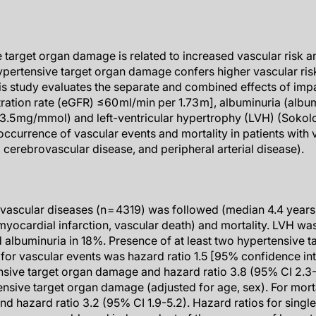
 target organ damage is related to increased vascular risk a
pertensive target organ damage confers higher vascular ris
s study evaluates the separate and combined effects of impa
tration rate (eGFR) ≤60 ml/min per 1.73 m], albuminuria (albu
5 mg/mmol) and left-ventricular hypertrophy (LVH) (Sokol
 occurrence of vascular events and mortality in patients with
 cerebrovascular disease, and peripheral arterial disease).
 vascular diseases (n = 4319) was followed (median 4.4 years
myocardial infarction, vascular death) and mortality. LVH wa
nd albuminuria in 18%. Presence of at least two hypertensive
 for vascular events was hazard ratio 1.5 [95% confidence inte
sive target organ damage and hazard ratio 3.8 (95% CI 2.3-6
ensive target organ damage (adjusted for age, sex). For mort
 and hazard ratio 3.2 (95% CI 1.9-5.2). Hazard ratios for singl