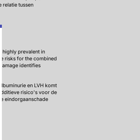
relatie tussen
 highly prevalent in
ve risks for the combined
 damage identifies
albuminurie en LVH komt
additieve risico's voor de
eve eindorgaanschade