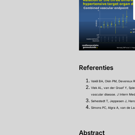
Referenties
Vakili BA, Okin PM, Devereux R
Vlek AL, van der Graaf Y, Spier
vascular disease. J Intern Me
Sehestedt T, Jeppesen J, Hans
Simons PC, Algra A, van de Laa
Abstract