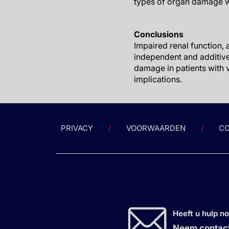
types of organ damage w
Conclusions
Impaired renal function, 
independent and additive
damage in patients with v
implications.
PRIVACY
VOORWAARDEN
CO
Heeft u hulp n
Neem contact