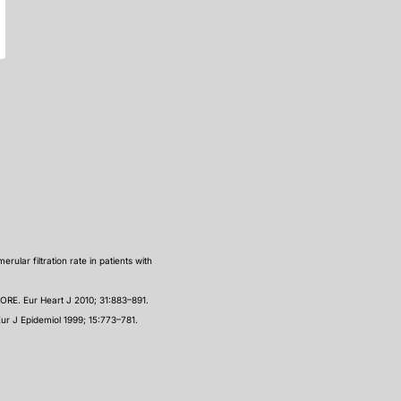
ular filtration rate in patients with
CORE. Eur Heart J 2010; 31:883–891.
ur J Epidemiol 1999; 15:773–781.