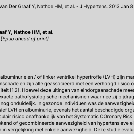
 Van Der Graaf Y, Nathoe HM, et al. - J Hypertens. 2013 Jan 8
aaf Y, Nathoe HM, et al.
 [Epub ahead of print]
albuminurie en / of linker ventrikel hypertrofie (LVH) zijn ma
schade en zijn alle geassocieerd met een verhoogd risico o
iteit [1,2]. Hoewel deze uitingen van eindorgaanschade meest
 exacte pathofysiologische mechanismen waarmee zij bijdra
n nog onduidelijk. In gezonde individuen was de aanwezighei
ief LVH en albuminurie, evenals het aantal beschadigde or
lair risico onafhankelijk van het Systematic COronary Risk
nbekend of gecombineerde aanwezigheid van hypertensieve ei
co in vergelijking met enkele aanwezigheid. Deze studie eval