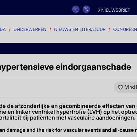
NIEUWSBRIEF
DA
ONDERWERPEN
NIEUWS EN LITERATUUR
CONGRESN
hypertensieve eindorgaanschade
Vind 
de de afzonderlijke en gecombineerde effecten van
rie en linker ventrikel hypertrofie (LVH) op het optr
taliteit bij patiënten met vasculaire aandoeningen.
n damage and the risk for vascular events and all-cause m