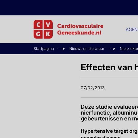
AGEN
Startpagina
Nieuws en literatuur
Nierziekte
Effecten van 
07/02/2013
Deze studie evalueer
nierfunctie, albuminu
gebeurtenissen en mor
Hypertensive target orga
vascular disease.