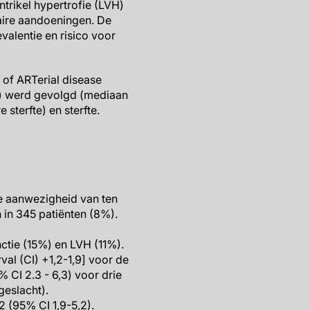
trikel hypertrofie (LVH)
laire aandoeningen. De
alentie en risico voor
 of ARTerial disease
9) werd gevolgd (mediaan
sterfte) en sterfte.
e aanwezigheid van ten
in 345 patiënten (8%).
tie (15%) en LVH (11%).
val (CI) +1,2-1,9] voor de
CI 2.3 - 6,3) voor drie
geslacht).
,2 (95% CI 1,9-5,2).