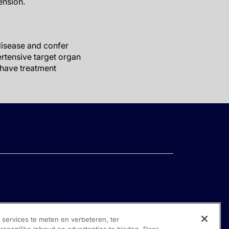
ension.
 disease and confer
rtensive target organ
 have treatment
ervices te meten en verbeteren, ter