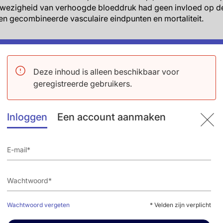
wezigheid van verhoogde bloeddruk had geen invloed op de 
n gecombineerde vasculaire eindpunten en mortaliteit.
Deze inhoud is alleen beschikbaar voor
presence of impaired renal function, albuminuria, and LVH is
geregistreerde gebruikers.
manifest vascular disease and confers independent and additi
ortality. Routine measurement of hypertensive target organ
isk and may direct treatment of blood pressure.
Inloggen
Een account aanmaken
mbineerde aanwezigheid van een verminderde nierfunctie, 
et klinisch manifest vaatlijden en leidt tot onafhankelijke en 
e eindpunten en mortaliteit. Routine meting van hypertensi
met het hoogste risico en kan de bloeddrukbehandeling leiden.
2013.pptx
Wachtwoord vergeten
* Velden zijn verplicht