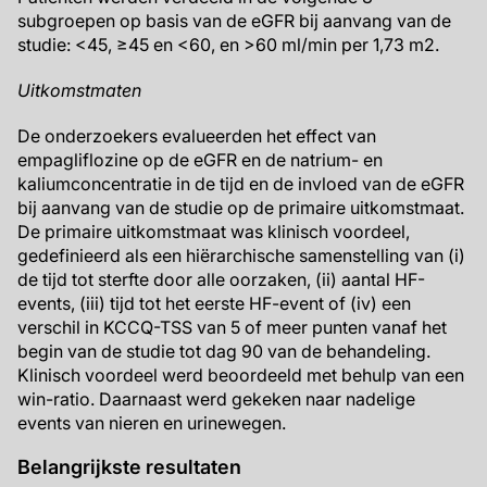
subgroepen op basis van de eGFR bij aanvang van de
studie: <45, ≥45 en <60, en >60 ml/min per 1,73 m2.
Uitkomstmaten
De onderzoekers evalueerden het effect van
empagliflozine op de eGFR en de natrium- en
kaliumconcentratie in de tijd en de invloed van de eGFR
bij aanvang van de studie op de primaire uitkomstmaat.
De primaire uitkomstmaat was klinisch voordeel,
gedefinieerd als een hiërarchische samenstelling van (i)
de tijd tot sterfte door alle oorzaken, (ii) aantal HF-
events, (iii) tijd tot het eerste HF-event of (iv) een
verschil in KCCQ-TSS van 5 of meer punten vanaf het
begin van de studie tot dag 90 van de behandeling.
Klinisch voordeel werd beoordeeld met behulp van een
win-ratio. Daarnaast werd gekeken naar nadelige
events van nieren en urinewegen.
Belangrijkste resultaten