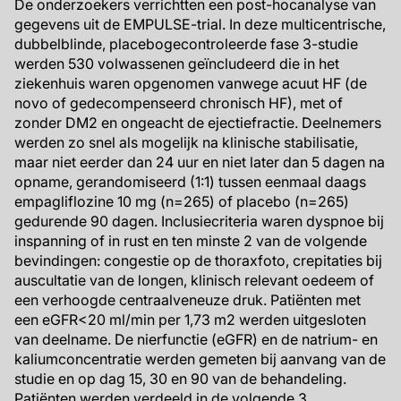
De onderzoekers verrichtten een post-hocanalyse van
gegevens uit de EMPULSE-trial. In deze multicentrische,
dubbelblinde, placebogecontroleerde fase 3-studie
werden 530 volwassenen geïncludeerd die in het
ziekenhuis waren opgenomen vanwege acuut HF (de
novo of gedecompenseerd chronisch HF), met of
zonder DM2 en ongeacht de ejectiefractie. Deelnemers
werden zo snel als mogelijk na klinische stabilisatie,
maar niet eerder dan 24 uur en niet later dan 5 dagen na
opname, gerandomiseerd (1:1) tussen eenmaal daags
empagliflozine 10 mg (n=265) of placebo (n=265)
gedurende 90 dagen. Inclusiecriteria waren dyspnoe bij
inspanning of in rust en ten minste 2 van de volgende
bevindingen: congestie op de thoraxfoto, crepitaties bij
auscultatie van de longen, klinisch relevant oedeem of
een verhoogde centraalveneuze druk. Patiënten met
een eGFR<20 ml/min per 1,73 m2 werden uitgesloten
van deelname. De nierfunctie (eGFR) en de natrium- en
kaliumconcentratie werden gemeten bij aanvang van de
studie en op dag 15, 30 en 90 van de behandeling.
Patiënten werden verdeeld in de volgende 3