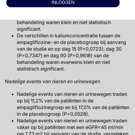
INLOGGEN
empagliflozine- en de placebogroep bij aanvang
van de studie en op dag 15 (P=0,0503), dag 30
(P=0,1534) en dag 90 (P=0,1314) van de
behandeling waren klein en niet statistisch
significant.
De verschillen in kaliumconcentratie tussen de
empagliflozine- en de placebogroep bij aanvang
van de studie en op dag 15 (P=0,0723), dag 30
(P=0,7347) en dag 90 (P=0,9618) van de
behandeling waren eveneens klein en niet
statistisch significant.
Nadelige events van nieren en urinewegen
Nadelige events van nieren en urinewegen traden
op bij 11,2% van de patiënten in de
empagliflozinegroep en bij 17,0% van de patiënten
in de placebogroep (P=0,0528).
Nadelige events van nieren en urinewegen traden
vaker op bij patiënten met een eGFR<45 ml/min
per 1,73 m2 bij aanvang van de studie, vergeleken