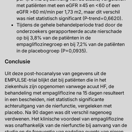
met patiënten met een eGFR ≥45 en <60 of een
eGFR >60 ml/min per 1,73 m2, maar dit verschil
was niet statistisch significant (P-trend=0,6620).
Tijdens de gehele behandelperiode trad door de
onderzoekers gerapporteerde acute nierschade
op bij 3,8% van de patiënten in de
empagliflozinegroep en bij 7,2% van de patiënten
in de placebogroep (P=0,0935).
Conclusie
Uit deze post-hocanalyse van gegevens uit de
EMPULSE-trial blijkt dat bij patiënten die in het
ziekenhuis zijn opgenomen vanwege acuut HF, de
behandeling met empagliflozine na 15 dagen resulteert
in een bescheiden, niet statistisch significante
achteruitgang van de nierfunctie, vergeleken met
placebo. Na 90 dagen was dit verschil nagenoeg
verdwenen. Het klinische voordeel van empagliflozine
was onafhankelijk van de nierfunctie bij aanvang van de
studie en de frequentie van nadelige events van nieren