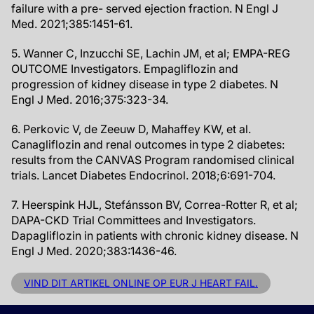
failure with a pre- served ejection fraction. N Engl J
Med. 2021;385:1451-61.
5. Wanner C, Inzucchi SE, Lachin JM, et al; EMPA-REG
OUTCOME Investigators. Empagliflozin and
progression of kidney disease in type 2 diabetes. N
Engl J Med. 2016;375:323-34.
6. Perkovic V, de Zeeuw D, Mahaffey KW, et al.
Canagliflozin and renal outcomes in type 2 diabetes:
results from the CANVAS Program randomised clinical
trials. Lancet Diabetes Endocrinol. 2018;6:691-704.
7. Heerspink HJL, Stefánsson BV, Correa-Rotter R, et al;
DAPA-CKD Trial Committees and Investigators.
Dapagliflozin in patients with chronic kidney disease. N
Engl J Med. 2020;383:1436-46.
VIND DIT ARTIKEL ONLINE OP EUR J HEART FAIL.