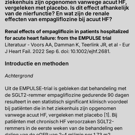
ziekenhuis zijn opgenomen vanwege acuut HF,
vergeleken met placebo. Is dit effect afhankelijk
van de nierfunctie? En wat zijn de renale
effecten van empagliflozine bij acuut HF?
Renal effects of empagliflozin in patients hospitalized
for acute heart failure: from the EMPULSE trial
Literatuur - Voors AA, Damman K, Teerlink JR, et al - Eur
J Heart Fail. 2022 Sep 6. doi: 10.1002/ejhf.2681.
Introductie en methoden
Achtergrond
Uit de EMPULSE-trial is gebleken dat behandeling met
de SGLT2-remmer empagliflozine gedurende 90 dagen
resulteert in een statistisch significant klinisch voordeel
bij patiënten die in het ziekenhuis zijn opgenomen
vanwege acuut HF, vergeleken met placebo [1]. Bij
patiënten met chronisch HF veroorzaken SGLT2-
remmers in de eerste weken van de behandeling een
daling van de eGFR van 2-4 ml/min per 1,73 m2,