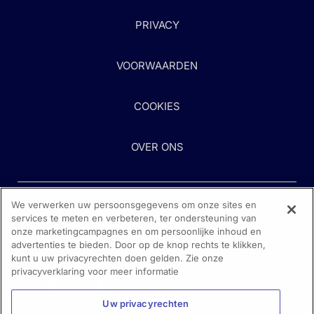
PRIVACY
VOORWAARDEN
COOKIES
OVER ONS
We verwerken uw persoonsgegevens om onze sites en
services te meten en verbeteren, ter ondersteuning van
onze marketingcampagnes en om persoonlijke inhoud en
advertenties te bieden. Door op de knop rechts te klikken,
kunt u uw privacyrechten doen gelden. Zie onze
Heeft u hulp nodig?
privacyverklaring voor meer informatie
Neem contact met ons op
Uw privacyrechten