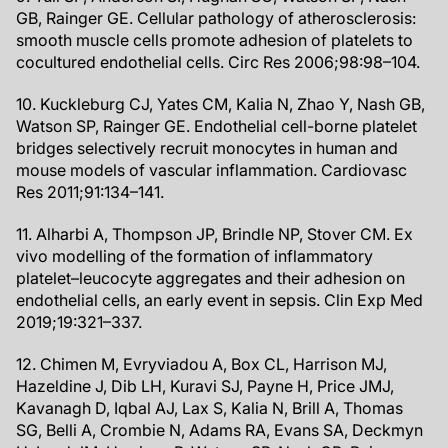
GB, Rainger GE. Cellular pathology of atherosclerosis:
smooth muscle cells promote adhesion of platelets to
cocultured endothelial cells. Circ Res 2006;98:98–104.
10. Kuckleburg CJ, Yates CM, Kalia N, Zhao Y, Nash GB,
Watson SP, Rainger GE. Endothelial cell-borne platelet
bridges selectively recruit monocytes in human and
mouse models of vascular inflammation. Cardiovasc
Res 2011;91:134–141.
11. Alharbi A, Thompson JP, Brindle NP, Stover CM. Ex
vivo modelling of the formation of inflammatory
platelet–leucocyte aggregates and their adhesion on
endothelial cells, an early event in sepsis. Clin Exp Med
2019;19:321–337.
12. Chimen M, Evryviadou A, Box CL, Harrison MJ,
Hazeldine J, Dib LH, Kuravi SJ, Payne H, Price JMJ,
Kavanagh D, Iqbal AJ, Lax S, Kalia N, Brill A, Thomas
SG, Belli A, Crombie N, Adams RA, Evans SA, Deckmyn