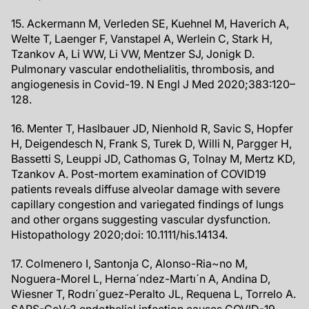
15. Ackermann M, Verleden SE, Kuehnel M, Haverich A,
Welte T, Laenger F, Vanstapel A, Werlein C, Stark H,
Tzankov A, Li WW, Li VW, Mentzer SJ, Jonigk D.
Pulmonary vascular endothelialitis, thrombosis, and
angiogenesis in Covid-19. N Engl J Med 2020;383:120–
128.
16. Menter T, Haslbauer JD, Nienhold R, Savic S, Hopfer
H, Deigendesch N, Frank S, Turek D, Willi N, Pargger H,
Bassetti S, Leuppi JD, Cathomas G, Tolnay M, Mertz KD,
Tzankov A. Post-mortem examination of COVID19
patients reveals diffuse alveolar damage with severe
capillary congestion and variegated findings of lungs
and other organs suggesting vascular dysfunction.
Histopathology 2020;doi: 10.1111/his.14134.
17. Colmenero I, Santonja C, Alonso-Ria~no M,
Noguera-Morel L, Herna´ndez-Martı´n A, Andina D,
Wiesner T, Rodrı´guez-Peralto JL, Requena L, Torrelo A.