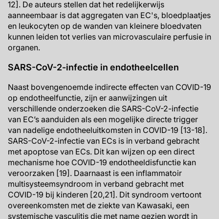
12]. De auteurs stellen dat het redelijkerwijs
aanneembaar is dat aggregaten van EC's, bloedplaatjes
en leukocyten op de wanden van kleinere bloedvaten
kunnen leiden tot verlies van microvasculaire perfusie in
organen.
SARS-CoV-2-infectie in endotheelcellen
Naast bovengenoemde indirecte effecten van COVID-19
op endotheelfunctie, zijn er aanwijzingen uit
verschillende onderzoeken die SARS-CoV-2-infectie
van EC’s aanduiden als een mogelijke directe trigger
van nadelige endotheeluitkomsten in COVID-19 [13-18].
SARS-CoV-2-infectie van ECs is in verband gebracht
met apoptose van ECs. Dit kan wijzen op een direct
mechanisme hoe COVID-19 endotheeldisfunctie kan
veroorzaken [19]. Daarnaast is een inflammatoir
multisysteemsyndroom in verband gebracht met
COVID-19 bij kinderen [20,21]. Dit syndroom vertoont
overeenkomsten met de ziekte van Kawasaki, een
systemische vasculitis die met name gezien wordt in