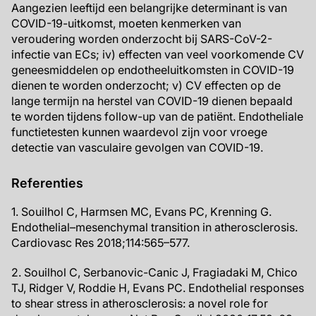
Aangezien leeftijd een belangrijke determinant is van
COVID-19-uitkomst, moeten kenmerken van
veroudering worden onderzocht bij SARS-CoV-2-
infectie van ECs; iv) effecten van veel voorkomende CV
geneesmiddelen op endotheeluitkomsten in COVID-19
dienen te worden onderzocht; v) CV effecten op de
lange termijn na herstel van COVID-19 dienen bepaald
te worden tijdens follow-up van de patiënt. Endotheliale
functietesten kunnen waardevol zijn voor vroege
detectie van vasculaire gevolgen van COVID-19.
Referenties
1. Souilhol C, Harmsen MC, Evans PC, Krenning G.
Endothelial–mesenchymal transition in atherosclerosis.
Cardiovasc Res 2018;114:565–577.
2. Souilhol C, Serbanovic-Canic J, Fragiadaki M, Chico
TJ, Ridger V, Roddie H, Evans PC. Endothelial responses
to shear stress in atherosclerosis: a novel role for