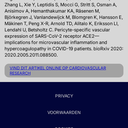
Zhang L, Xie Y, Leptidis S, Mocci G, Stritt S, Osman A,
Anisimov A, Hemanthakumar KA, Räsenen M,
Björkegren J, Vanlandewijck M, Blomgren K, Hansson E,
Mäkinen T, Peng X-R, Arnold TD, Alitalo K, Eriksson LI,
Lendahl U, Betsholtz C. Pericyte-specific vascular
expression of SARS-CoV-2 receptor ACE2—
implications for microvascular inflammation and
hypercoagulopathy in COVID-19 patients. bioRxiv 2020:
2020.2005.2011.088500.
VIND DIT ARTIKEL ONLINE OP CARDIOVASCULAR
RESEARCH
PRIVACY
VOORWAARDEN