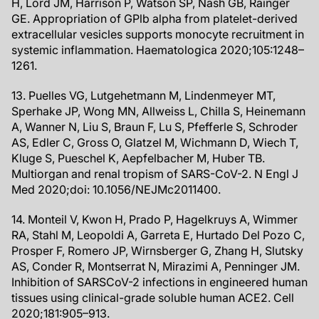
H, Lord JM, Harrison P, Watson SP, Nash GB, Rainger
GE. Appropriation of GPlb alpha from platelet-derived
extracellular vesicles supports monocyte recruitment in
systemic inflammation. Haematologica 2020;105:1248–
1261.
13. Puelles VG, Lutgehetmann M, Lindenmeyer MT,
Sperhake JP, Wong MN, Allweiss L, Chilla S, Heinemann
A, Wanner N, Liu S, Braun F, Lu S, Pfefferle S, Schroder
AS, Edler C, Gross O, Glatzel M, Wichmann D, Wiech T,
Kluge S, Pueschel K, Aepfelbacher M, Huber TB.
Multiorgan and renal tropism of SARS-CoV-2. N Engl J
Med 2020;doi: 10.1056/NEJMc2011400.
14. Monteil V, Kwon H, Prado P, Hagelkruys A, Wimmer
RA, Stahl M, Leopoldi A, Garreta E, Hurtado Del Pozo C,
Prosper F, Romero JP, Wirnsberger G, Zhang H, Slutsky
AS, Conder R, Montserrat N, Mirazimi A, Penninger JM.
Inhibition of SARSCoV-2 infections in engineered human
tissues using clinical-grade soluble human ACE2. Cell
2020;181:905–913.