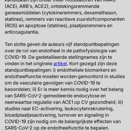
(ACEi, ARB's, ACE2), ontstekingsremmende
geneesmiddelen (cytokineremmers, dexamethason,
statines), remmers van reactieve zuurstofcomponenten
(ROS) en apoptose (statines), plaatjesremmers en
anticoagulantia.
Ten slotte geven de auteurs vijf standpuntbepalingen
over de rol van endotheel in de pathofysiologie van
COVID-19. De gedetailleerde stellingnames zijn te
vinden in het originele
artikel
. Kort gezegd zijn deze
standpuntbepalingen: i) endotheliale biomarkers en
endotheelfunctie moeten worden gemonitord in studies
om de vasculaire gevolgen van COVID-19 te
beoordelen; ii) Er is meer kennis nodig over het belang
van SARS-CoV-2-gemedieerde endocytose en
neerwaartse regulatie van ACE1 op CV gezondheid; iii)
studies naar EC-activering, leukocytenrekrutering,
bloedplaatjesactivering, turnover en signaling in
COVID-19 zijn nodig om de belangrijkste effecten van
SARS-CoV-2 op de endotheelfunctie te bepalen.