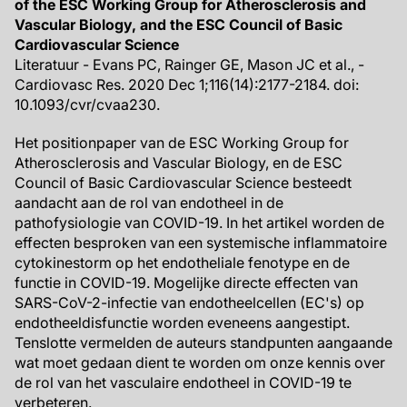
of the ESC Working Group for Atherosclerosis and
Vascular Biology, and the ESC Council of Basic
Cardiovascular Science
Literatuur - Evans PC, Rainger GE, Mason JC et al., -
Cardiovasc Res. 2020 Dec 1;116(14):2177-2184. doi:
10.1093/cvr/cvaa230.
Het positionpaper van de ESC Working Group for
Atherosclerosis and Vascular Biology, en de ESC
Council of Basic Cardiovascular Science besteedt
aandacht aan de rol van endotheel in de
pathofysiologie van COVID-19. In het artikel worden de
effecten besproken van een systemische inflammatoire
cytokinestorm op het endotheliale fenotype en de
functie in COVID-19. Mogelijke directe effecten van
SARS-CoV-2-infectie van endotheelcellen (EC's) op
endotheeldisfunctie worden eveneens aangestipt.
Tenslotte vermelden de auteurs standpunten aangaande
wat moet gedaan dient te worden om onze kennis over
de rol van het vasculaire endotheel in COVID-19 te
verbeteren.