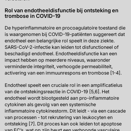
Rol van endotheeldisfunctie bij ontsteking en
trombose in COVID-19
De hyperinflammatoire en procoagulatoire toestand die
is waargenomen bij COVID-19-patiënten suggereert dat
endotheel een belangrijke rol speelt in deze ziekte.
SARS-CoV-2-infectie kan leiden tot disfunctioneel of
beschadigd endotheel. Endotheeldisfunctie kan een
impact hebben op meerdere niveaus, waaronder
verminderde integriteit, verhoogde permeabiliteit,
activering van een immuunrespons en trombose [1-4].
Endotheel speelt een cruciale rol in een amplificatielus
van de ontstekingsreactie in COVID-19 [5,6]. Het
endotheel wordt blootgesteld aan pro-inflammatoire
cytokinen als gevolg van een systemische
inflammatoire cytokinestorm. Dit leidt - via een cascade
van processen - tot rekrutering van leukocyten en
ontsteking [7]. Dit proces kan ook leiden tot apoptose
van EC’s, wat op zijn beurt een verhoogde vasculaire