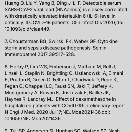
Huang Q, Liu Y, Yang B, Ding J, Li F. Detectable serum
SARS-CoV-2 viral load (RNAaemia) is closely correlated
with drastically elevated interleukin 6 (IL-6) level in
critically ill COVID-19 patients. Clin Infect Dis 2020;doi:
10.1093/cid/ciaa449.
7. Chousterman BG, Swirski FK, Weber GF. Cytokine
storm and sepsis disease pathogenesis. Semin
Immunopathol 2017;39:517–528.
8. Horby P, Lim WS, Emberson J, Mafham M, Bell J,
Linsell L, Staplin N, Brightling C, Ustianowski A, Elmahi
E, Prudon B, Green C, Felton T, Chadwick D, Rege K,
Fegan C, Chappell LC, Faust SN, Jaki T, Jeffery K,
Montgomery A, Rowan K, Juszczak E, Baillie JK,
Haynes R, Landray MJ. Effect of dexamethasone in
hospitalized patients with COVID-19: preliminary report.
N Engl J Med. 2020 Jul 17;NEJMoa2021436.doi:
10.1056/NEJMoa2021436.
9. Tull SP, Anderson SI, Hughan SC, Watson SP, Nash