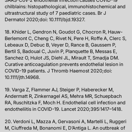
SARS-CoV-2 endothelial infection causes COVID-19
chilblains: histopathological, immunohistochemical and
ultrastructural study of 7 paediatric cases. Br J
Dermatol 2020;doi: 10.1111/bjd.19327.
18. Khider L, Gendron N, Goudot G, Chocron R, Hauw-
Berlemont C, Cheng C, Rivet N, Pere H, Roffe A, Clerc S,
Lebeaux D, Debuc B, Veyer D, Rance B, Gaussem P,
Bertil S, Badoual C, Juvin P, Planquette B, Messas E,
Sanchez O, Hulot JS, Diehl JL, Mirault T, Smadja DM.
Curative anticoagulation prevents endothelial lesion in
COVID-19 patients. J Thromb Haemost 2020;doi:
10.1111/jth.14968.
19. Varga Z, Flammer AJ, Steiger P, Haberecker M,
Andermatt R, Zinkernagel AS, Mehra MR, Schuepbach
RA, Ruschitzka F, Moch H. Endothelial cell infection and
endotheliitis in COVID-19. Lancet 2020;395:1417–1418.
20. Verdoni L, Mazza A, Gervasoni A, Martelli L, Ruggeri
M, Ciuffreda M, Bonanomi E, D’Antiga L. An outbreak of