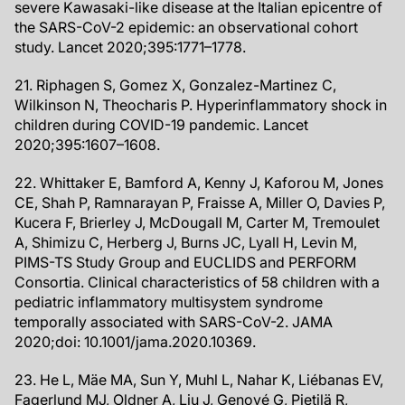
severe Kawasaki-like disease at the Italian epicentre of
the SARS-CoV-2 epidemic: an observational cohort
study. Lancet 2020;395:1771–1778.
21. Riphagen S, Gomez X, Gonzalez-Martinez C,
Wilkinson N, Theocharis P. Hyperinflammatory shock in
children during COVID-19 pandemic. Lancet
2020;395:1607–1608.
22. Whittaker E, Bamford A, Kenny J, Kaforou M, Jones
CE, Shah P, Ramnarayan P, Fraisse A, Miller O, Davies P,
Kucera F, Brierley J, McDougall M, Carter M, Tremoulet
A, Shimizu C, Herberg J, Burns JC, Lyall H, Levin M,
PIMS-TS Study Group and EUCLIDS and PERFORM
Consortia. Clinical characteristics of 58 children with a
pediatric inflammatory multisystem syndrome
temporally associated with SARS-CoV-2. JAMA
2020;doi: 10.1001/jama.2020.10369.
23. He L, Mäe MA, Sun Y, Muhl L, Nahar K, Liébanas EV,
Fagerlund MJ, Oldner A, Liu J, Genové G, Pietilä R,