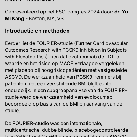
Gepresenteerd op het ESC-congres 2024 door:
dr. Yu
Mi Kang
- Boston, MA, VS
Introductie en methoden
Eerder liet de FOURIER-studie (Further Cardiovascular
Outcomes Research with PCSK9 Inhibition in Subjects
with Elevated Risk) zien dat evolocumab de LDL-c-
waarde en het risico op MACE verlaagde vergeleken
met placebo bij hoogrisicopatiënten met vastgestelde
ASCVD. De werkzaamheid van PCSK9-remmers bij
patiënten met een verschillende BMI blijft echter
onduidelijk. In een subgroepanalyse van de FOURIER-
studie werd de werkzaamheid van evolocumab
beoordeeld op basis van de BMI bij aanvang van de
studie.
De FOURIER-studie was een internationale,
multicentrische, dubbelblinde, placebogecontroleerde
fase 3-RCT met 27.564 patiënten met stabiele ASCVD