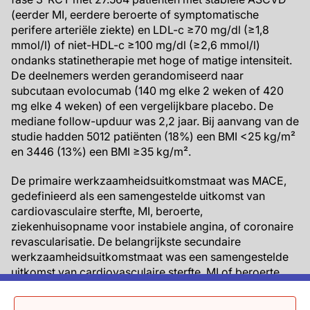
(eerder MI, eerdere beroerte of symptomatische
perifere arteriële ziekte) en LDL-c ≥70 mg/dl (≥1,8
mmol/l) of niet-HDL-c ≥100 mg/dl (≥2,6 mmol/l)
ondanks statinetherapie met hoge of matige intensiteit.
De deelnemers werden gerandomiseerd naar
subcutaan evolocumab (140 mg elke 2 weken of 420
mg elke 4 weken) of een vergelijkbare placebo. De
mediane follow-upduur was 2,2 jaar. Bij aanvang van de
studie hadden 5012 patiënten (18%) een BMI <25 kg/m²
en 3446 (13%) een BMI ≥35 kg/m².
De primaire werkzaamheidsuitkomstmaat was MACE,
gedefinieerd als een samengestelde uitkomst van
cardiovasculaire sterfte, MI, beroerte,
ziekenhuisopname voor instabiele angina, of coronaire
revascularisatie. De belangrijkste secundaire
werkzaamheidsuitkomstmaat was een samengestelde
uitkomst van cardiovasculaire sterfte, MI of beroerte.
Belangrijkste resultaten