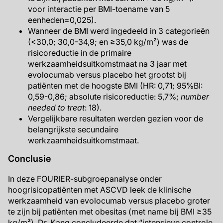
voor interactie per BMI-toename van 5
eenheden=0,025).
Wanneer de BMI werd ingedeeld in 3 categorieën
(<30,0; 30,0-34,9; en ≥35,0 kg/m²) was de
risicoreductie in de primaire
werkzaamheidsuitkomstmaat na 3 jaar met
evolocumab versus placebo het grootst bij
patiënten met de hoogste BMI (HR: 0,71; 95%BI:
0,59-0,86; absolute risicoreductie: 5,7%;
number
needed to treat
: 18).
Vergelijkbare resultaten werden gezien voor de
belangrijkste secundaire
werkzaamheidsuitkomstmaat.
Conclusie
In deze FOURIER-subgroepanalyse onder
hoogrisicopatiënten met ASCVD leek de klinische
werkzaamheid van evolocumab versus placebo groter
te zijn bij patiënten met obesitas (met name bij BMI ≥35
kg/m²). Dr. Kang concludeerde dat “intensieve controle