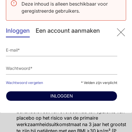
Deze inhoud is alleen beschikbaar voor
In de placeboarm van de studie nam het risico op
geregistreerde gebruikers.
de primaire werkzaamheidsuitkomstmaat na 3 jaar
toe met een toenemende BMI. Er was bijvoorbeeld
een risicoverhoging van 8% voor elke toename
Inloggen
Een account aanmaken
van de BMI met 5 eenheden bij patiënten met een
BMI >25 kg/m² (gecorrigeerde HR: 1,08; 95%BI:
1,02-1,15).
Bij patiënten die werden behandeld met
evolocumab was de placebogecorigeerde
kleinste-kwadraten
(least-squares
, LS)
gemiddelde procentuele verandering in de LDL-c-
waarde vergelijkbaar bij patiënten met een BMI
Wachtwoord vergeten
* Velden zijn verplicht
≥35 kg/m² bij studieaanvang (-53%) en degenen
met een BMI <35 kg/m² (-60%).
INLOGGEN
Wanneer de BMI bij studieaanvang als continue
variabele werd geanalyseerd, leek het
behandeleffect van evolocumab ten opzichte van
placebo op het risico van de primaire
werkzaamheidsuitkomstmaat na 3 jaar het grootst
te zijn bij patiënten met een BMI >30 kg/m² (P