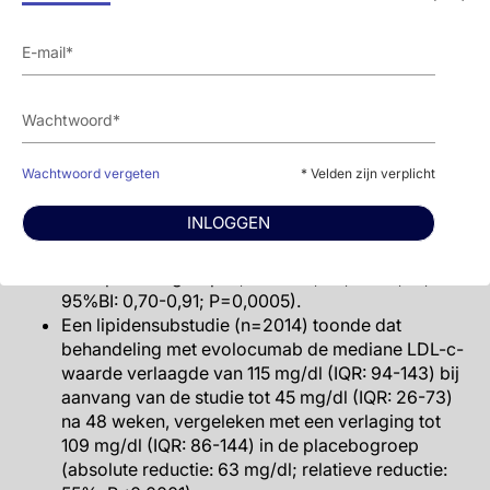
De cumulatieve incidentie van 3-punts-MACE was
6,2% bij patiënten die werden behandeld met
evolocumab en 8,0% bij met placebo behandelde
patiënten (HR: 0,75; 95%BI: 0,65-0,86; P<0,0001).
Het risico op 4-punts-MACE was ook lager in de
evolocumabgroep dan in de placebogroep (13,4%
Wachtwoord vergeten
* Velden zijn verplicht
vs. 16,2%; HR: 0,81; 95%BI: 0,73-0,89; P<0,0001).
Bovendien was de frequentie van totale sterfte
INLOGGEN
(een van de belangrijkste secundaire
uitkomstmaten) lager in de evolocumabgroep dan
in de placebogroep (7,9% vs. 9,7%; HR: 0,80;
95%BI: 0,70-0,91; P=0,0005).
Een lipidensubstudie (n=2014) toonde dat
behandeling met evolocumab de mediane LDL-c-
waarde verlaagde van 115 mg/dl (IQR: 94-143) bij
aanvang van de studie tot 45 mg/dl (IQR: 26-73)
na 48 weken, vergeleken met een verlaging tot
109 mg/dl (IQR: 86-144) in de placebogroep
(absolute reductie: 63 mg/dl; relatieve reductie: