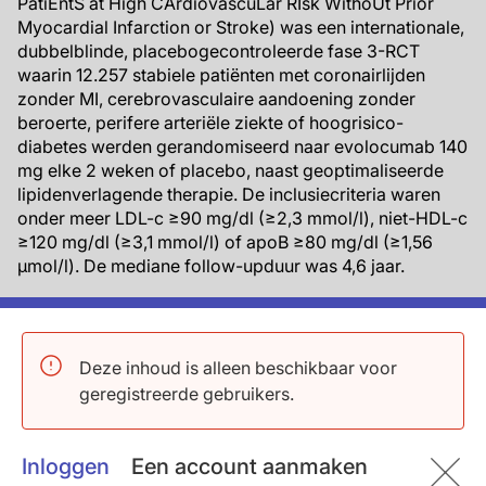
PatiEntS at High CArdiovascuLar RIsk WithoUt Prior
Myocardial Infarction or Stroke) was een internationale,
dubbelblinde, placebogecontroleerde fase 3-RCT
waarin 12.257 stabiele patiënten met coronairlijden
zonder MI, cerebrovasculaire aandoening zonder
beroerte, perifere arteriële ziekte of hoogrisico-
diabetes werden gerandomiseerd naar evolocumab 140
mg elke 2 weken of placebo, naast geoptimaliseerde
lipidenverlagende therapie. De inclusiecriteria waren
onder meer LDL-c ≥90 mg/dl (≥2,3 mmol/l), niet-HDL-c
≥120 mg/dl (≥3,1 mmol/l) of apoB ≥80 mg/dl (≥1,56
µmol/l). De mediane follow-upduur was 4,6 jaar.
De co-primaire uitkomstmaten waren een
samengestelde uitkomst van de tijd tot sterfte door
CHD, MI of ischemische beroerte (3-punts-MACE) en
Deze inhoud is alleen beschikbaar voor
een samengestelde uitkomst van de tijd tot 3-punts-
geregistreerde gebruikers.
MACE of ischemie-gedreven arteriële revascularisatie
(4-punts-MACE).
Inloggen
Een account aanmaken
Belangrijkste resultaten