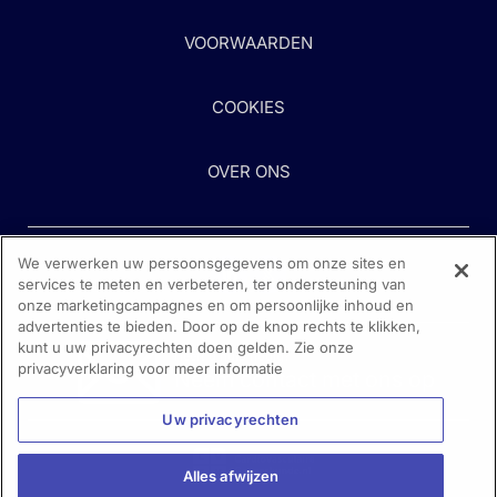
VOORWAARDEN
COOKIES
OVER ONS
We verwerken uw persoonsgegevens om onze sites en
services te meten en verbeteren, ter ondersteuning van
onze marketingcampagnes en om persoonlijke inhoud en
advertenties te bieden. Door op de knop rechts te klikken,
kunt u uw privacyrechten doen gelden. Zie onze
Heeft u hulp nodig?
privacyverklaring voor meer informatie
Neem contact met ons op
Uw privacyrechten
Alles afwijzen