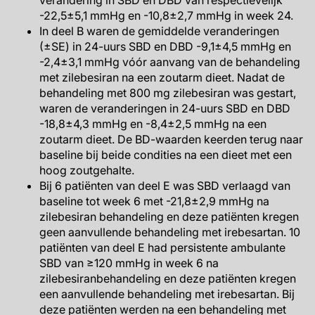
verandering in SBD en DBD van respectievelijk
-22,5±5,1 mmHg en -10,8±2,7 mmHg in week 24.
In deel B waren de gemiddelde veranderingen
(±SE) in 24-uurs SBD en DBD -9,1±4,5 mmHg en
-2,4±3,1 mmHg vóór aanvang van de behandeling
met zilebesiran na een zoutarm dieet. Nadat de
behandeling met 800 mg zilebesiran was gestart,
waren de veranderingen in 24-uurs SBD en DBD
-18,8±4,3 mmHg en -8,4±2,5 mmHg na een
zoutarm dieet. De BD-waarden keerden terug naar
baseline bij beide condities na een dieet met een
hoog zoutgehalte.
Bij 6 patiënten van deel E was SBD verlaagd van
baseline tot week 6 met -21,8±2,9 mmHg na
zilebesiran behandeling en deze patiënten kregen
geen aanvullende behandeling met irebesartan. 10
patiënten van deel E had persistente ambulante
SBD van ≥120 mmHg in week 6 na
zilebesiranbehandeling en deze patiënten kregen
een aanvullende behandeling met irebesartan. Bij
deze patiënten werden na een behandeling met