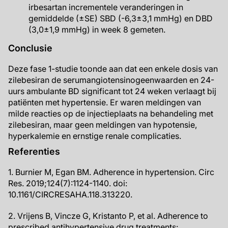
irbesartan incrementele veranderingen in
gemiddelde (±SE) SBD (-6,3±3,1 mmHg) en DBD
(3,0±1,9 mmHg) in week 8 gemeten.
Conclusie
Deze fase 1-studie toonde aan dat een enkele dosis van
zilebesiran de serumangiotensinogeenwaarden en 24-
uurs ambulante BD significant tot 24 weken verlaagt bij
patiënten met hypertensie. Er waren meldingen van
milde reacties op de injectieplaats na behandeling met
zilebesiran, maar geen meldingen van hypotensie,
hyperkalemie en ernstige renale complicaties.
Referenties
1. Burnier M, Egan BM. Adherence in hypertension. Circ
Res. 2019;124(7):1124-1140. doi:
10.1161/CIRCRESAHA.118.313220.
2. Vrijens B, Vincze G, Kristanto P, et al. Adherence to
prescribed antihypertensive drug treatments: