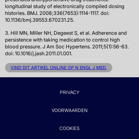
longitudinal study of electronically compiled dosing
histories. BMJ. 2008;336(7653):1114-1117. doi:
10.1136/bmj.39553.670231.25.
3. Hill MN, Miller NH, Degeest S, et al. Adherence and
persistence with taking medication to control high
blood pressure. J Am Soc Hypertens. 2011;5(1):56-63.
doi: 10.1016/j.jash.2011.01.001.
VIND DIT ARTIKEL ONLINE OP N ENGL J MED.
PRIVACY
VOORWAARDEN
COOKIES