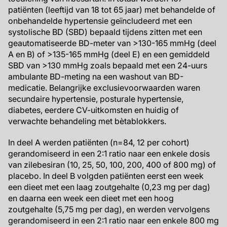
patiënten (leeftijd van 18 tot 65 jaar) met behandelde of
onbehandelde hypertensie geïncludeerd met een
systolische BD (SBD) bepaald tijdens zitten met een
geautomatiseerde BD-meter van >130-165 mmHg (deel
A en B) of >135-165 mmHg (deel E) en een gemiddeld
SBD van >130 mmHg zoals bepaald met een 24-uurs
ambulante BD-meting na een washout van BD-
medicatie. Belangrijke exclusievoorwaarden waren
secundaire hypertensie, posturale hypertensie,
diabetes, eerdere CV-uitkomsten en huidig of
verwachte behandeling met bètablokkers.
In deel A werden patiënten (n=84, 12 per cohort)
gerandomiseerd in een 2:1 ratio naar een enkele dosis
van zilebesiran (10, 25, 50, 100, 200, 400 of 800 mg) of
placebo. In deel B volgden patiënten eerst een week
een dieet met een laag zoutgehalte (0,23 mg per dag)
en daarna een week een dieet met een hoog
zoutgehalte (5,75 mg per dag), en werden vervolgens
gerandomiseerd in een 2:1 ratio naar een enkele 800 mg