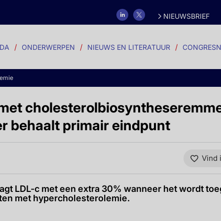
NIEUWSBRIEF
DA
ONDERWERPEN
NIEUWS EN LITERATUUR
CONGRESN
demie
 met cholesterolbiosyntheseremm
 behaalt primair eindpunt
Vind 
agt LDL-c met een extra 30% wanneer het wordt to
ten met hypercholesterolemie.