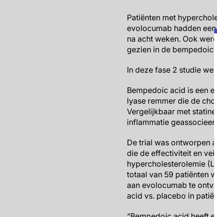
Patiënten met hypercho
evolocumab hadden een 
na acht weken. Ook werd 
gezien in de bempedoic 
In deze fase 2 studie we
Bempedoic acid is een ee
lyase remmer die de chol
Vergelijkbaar met statin
inflammatie geassocieer
De trial was ontworpen a
die de effectiviteit en 
hypercholesterolemie (
totaal van 59 patiënten
aan evolocumab te ontvan
acid vs. placebo in pati
“Bempedoic acid heeft e