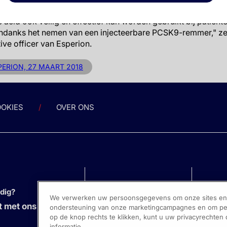
DL-c-verlagende therapieën aan te vullen, en de resultaten v
acid ook veilig en effectief kan worden gebruikt bij patiënt
danks het nemen van een injecteerbare PCSK9-remmer," ze
ive officer van Esperion.
PERION, 27 MAART 2018
OKIES
OVER ONS
odig?
We verwerken uw persoonsgegevens om onze sites en s
 met ons op
ondersteuning van onze marketingcampagnes en om pers
op de knop rechts te klikken, kunt u uw privacyrechten
informatie