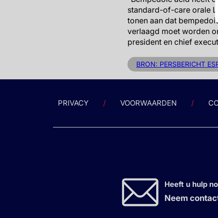
standard-of-care orale L
tonen aan dat bempedoic 
verlaagd moet worden on
president en chief execut
BRON: PERSBERICHT ES
PRIVACY
VOORWAARDEN
CO
Heeft u hulp n
Neem contact