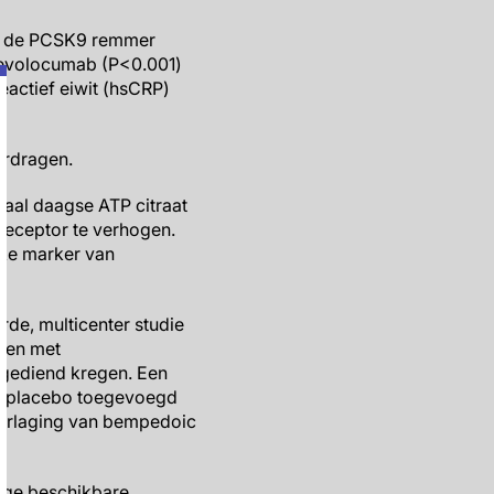
an de PCSK9 remmer
 evolocumab (P<0.001)
eactief eiwit (hsCRP)
erdragen.
aal daagse ATP citraat
receptor te verhogen.
jke marker van
de, multicenter studie
nten met
gediend kregen. Een
of placebo toegevoegd
 verlaging van bempedoic
ige beschikbare