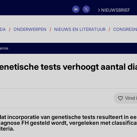
NIEUWSBRIEF
DA
ONDERWERPEN
NIEUWS EN LITERATUUR
CONGRESN
demie
enetische tests verhoogt aantal d
Vind 
dat incorporatie van genetische tests resulteert in ee
diagnose FH gesteld wordt, vergeleken met classificat
teria.