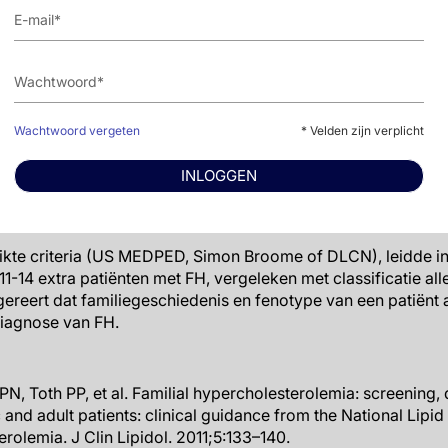
den aan de criteria voor "vrijwel zeker FH" volgens DLCN-cr
en 15 patiënten (42%) positieve genetische testresultaten. 3
r "definitief FH" vóór genetische tests met Simon Broome-cri
itieve genetische testresultaten hadden. 29 Individuen volde
US MEDPED-criteria vóór genetische tests, waarvan 18 (62%
en.
Wachtwoord vergeten
* Velden zijn verplicht
personen met "waarschijnlijk FH" volgens DLCN-scores had
ijna een derde van de personen met "waarschijnlijk FH" vol
INLOGGEN
tieve genetische testresultaten.
ikte criteria (US MEDPED, Simon Broome of DLCN), leidde in
n 11-14 extra patiënten met FH, vergeleken met classificatie al
ggereert dat familiegeschiedenis en fenotype van een patiënt al
diagnose van FH.
N, Toth PP, et al. Familial hypercholesterolemia: screening,
and adult patients: clinical guidance from the National Lipid
rolemia. J Clin Lipidol. 2011;5:133–140.