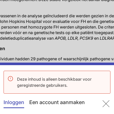
wassenen in de analyse geïncludeerd die werden gezien in d
 John Hopkins Hospital voor evaluatie voor FH en die genetis
en personen met homozygote FH werden uitgesloten. De crit
den vóór en na genetische tests op elke patiënt toegepast.
deletieduplicatieanalyse van
APOB, LDLR, PCSK9
en
LDLRAP
ten
ndividuen hadden 29 pathogene of waarschijnlijk pathogene 
e testresultaten en 15 droegen een variant met een onzekere 
gene of waarschijnlijk pathogene varianten, voldeden er 2
bevelingen voor wanneer genetische tests zouden moeten
Deze inhoud is alleen beschikbaar voor
anbevelingen voor wanneer genetische counseling overwog
geregistreerde gebruikers.
s werden 12 extra patiënten geïdentificeerd als Simon Broom
ra patiënten als DLCN-criteria werden gebruikt. US MEDPED-c
che testresultaten. Genetische tests identificeerden echter 1
Inloggen
Een account aanmaken
 onder de grenswaarden hadden. 5 Extra patiënten (8%) wer
s als alle drie diagnostische criteria werden gebruikt.