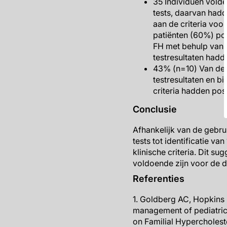
35 Individuen volde
tests, daarvan hadd
aan de criteria voo
patiënten (60%) pos
FH met behulp van 
testresultaten hadd
43% (n=10) Van de 
testresultaten en b
criteria hadden posi
Conclusie
Afhankelijk van de gebru
tests tot identificatie va
klinische criteria. Dit su
voldoende zijn voor de 
Referenties
1. Goldberg AC, Hopkins P
management of pediatric 
on Familial Hypercholeste