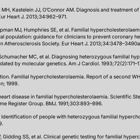
MH, Kastelein JJ, O’Connor AM. Diagnosis and treatment of 
ur Heart J. 2013;34:962–971.
pman MJ, Humphries SE, et al. Familial hypercholesterolaem
al population: guidance for clinicians to prevent coronary h
n Atherosclerosis Society. Eur Heart J. 2013;34:3478–3490a
 Schumacher MC, et al. Diagnosing heterozygous familial hy
lidated by molecular genetics. Am J Cardiol. 1993;72(2):171–1
tion. Familial hypercholesterolaemia. Report of a second W
n; 1999.
 heart disease in familial hypercholesterolaemia. Scientific 
ome Register Group. BMJ. 1991;303:893–896.
 Identification of people with heterozygous familial hyperch
9.
Gidding SS, et al. Clinical genetic testing for familial hype