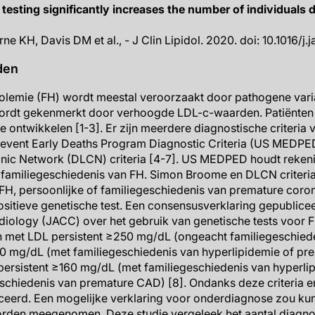
 testing significantly increases the number of individuals 
ne KH, Davis DM et al., - J Clin Lipidol. 2020. doi: 10.1016/j.
den
rolemie (FH) wordt meestal veroorzaakt door pathogene vari
rdt gekenmerkt door verhoogde LDL-c-waarden. Patiënten 
e ontwikkelen [1-3]. Er zijn meerdere diagnostische criteria 
event Early Deaths Program Diagnostic Criteria (US MEDP
Clinic Network (DLCN) criteria [4-7]. US MEDPED houdt rekeni
e familiegeschiedenis van FH. Simon Broome en DLCN criteri
FH, persoonlijke of familiegeschiedenis van premature coron
ositieve genetische test. Een consensusverklaring gepublicee
iology (JACC) over het gebruik van genetische tests voor 
n met LDL persistent ≥250 mg/dL (ongeacht familiegeschiede
0 mg/dL (met familiegeschiedenis van hyperlipidemie of pr
ersistent ≥160 mg/dL (met familiegeschiedenis van hyperli
eschiedenis van premature CAD) [8]. Ondanks deze criteria en
ceerd. Een mogelijke verklaring voor onderdiagnose zou kun
 worden meegenomen. Deze studie vergeleek het aantal diagn