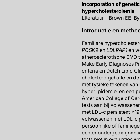
Incorporation of genetic
hypercholesterolemia
Literatuur - Brown EE, Byr
Introductie en metho
Familiare hypercholeste
PCSK9
en
LDLRAP1
en wo
atherosclerotische CVD t
Make Early Diagnoses Pr
criteria en Dutch Lipid 
cholesterolgehalte en d
met fysieke tekenen van 
hyperlipidemie, en een p
American Collage of Card
tests aan bij volwassene
met LDL-c persistent ≥19
volwassenen met LDL-c p
persoonlijke of familieg
echter ondergediagnosti
tests niet in evaluaties