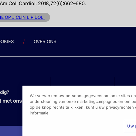
 J Am Coll Cardiol. 2018;72(6):662–680.
E OP J CLIN LIPIDOL.
OKIES
OVER ONS
odig?
We verwerken uw persoonsgegevens om onze sites en s
 met ons op
ondersteuning van onze marketingcampagnes en om pers
op de knop rechts te klikken, kunt u uw privacyrechten
informatie
Uw 