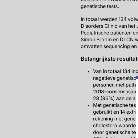
genetische tests.
In totaal werden 134 vol
Disorders Clinic van het
Pediatrische patiënten 
Simon Broom en DLCN wer
omvatten sequencing en 
Belangrijkste resulta
Van in totaal 134 i
negatieve genetisch
personen met patho
2018-consensusaan
28 (96%) aan de a
Met genetische test
gebruikt en 14 ext
rekening met genetis
cholesterolwaarden
door genetische test