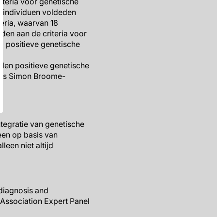
iteria vóór genetische
0 individuen voldeden
teria, waarvan 18
den aan de criteria voor
) positieve genetische
den positieve genetische
gens Simon Broome-
tegratie van genetische
leen op basis van
leen niet altijd
 diagnosis and
 Association Expert Panel