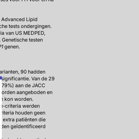
e Advanced Lipid
che tests ondergingen.
eria van US MEDPED,
 Genetische testen
1
genen.
varianten, 90 hadden
significantie. Van de 29
3 (79%) aan de JACC
 worden aangeboden en
en kon worden.
e-criteria werden
riteria houden geen
1 extra patiënten die
den geïdentificeerd