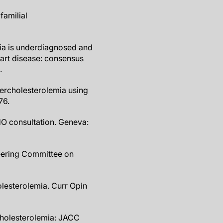
familial
ia is underdiagnosed and
eart disease: consensus
.
percholesterolemia using
76.
HO consultation. Geneva:
Steering Committee on
olesterolemia. Curr Opin
rcholesterolemia: JACC