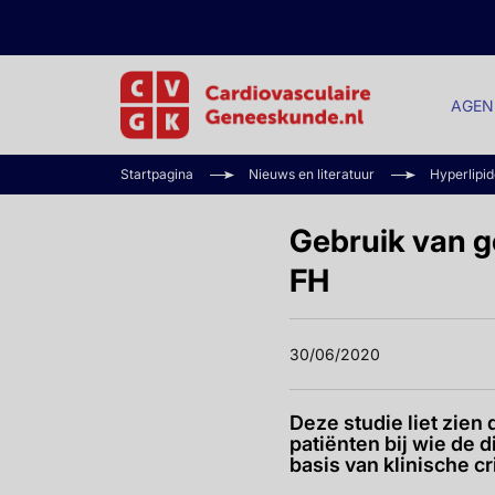
AGEN
Startpagina
Nieuws en literatuur
Hyperlipi
Gebruik van g
FH
30/06/2020
Deze studie liet zien 
patiënten bij wie de 
basis van klinische cri