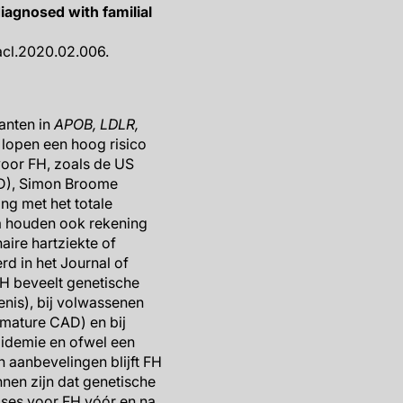
diagnosed with familial
jacl.2020.02.006.
anten in
APOB, LDLR,
lopen een hoog risico
voor FH, zoals de US
ED), Simon Broome
ng met het totale
a houden ook rekening
aire hartziekte of
rd in het Journal of
FH beveelt genetische
nis), bij volwassenen
emature CAD) en bij
pidemie en ofwel een
 aanbevelingen blijft FH
nen zijn dat genetische
oses voor FH vóór en na