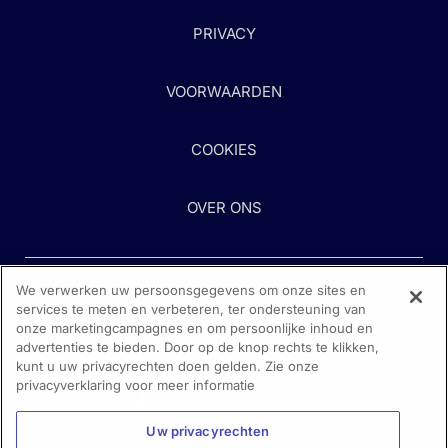
PRIVACY
VOORWAARDEN
COOKIES
OVER ONS
We verwerken uw persoonsgegevens om onze sites en
services te meten en verbeteren, ter ondersteuning van
onze marketingcampagnes en om persoonlijke inhoud en
advertenties te bieden. Door op de knop rechts te klikken,
kunt u uw privacyrechten doen gelden. Zie onze
Heeft u hulp nodig?
privacyverklaring voor meer informatie
Neem contact met ons op
Uw privacyrechten