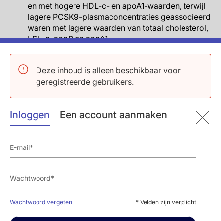
en met hogere HDL-c- en apoA1-waarden, terwijl
lagere PCSK9-plasmaconcentraties geassocieerd
waren met lagere waarden van totaal cholesterol,
LDL-c, apoB en apoA1.
Analyses van de UK Biobank-gegevens lieten
vergelijkbare effecten zien van lagere CETP- of
Deze inhoud is alleen beschikbaar voor
PCSK9-concentraties op lipidenwaarden.
geregistreerde gebruikers.
Wanneer werd gecorrigeerd voor meervoudig
testen, waren genetisch voorspelde lagere CETP-
concentraties geassocieerd met een lagere kans
Inloggen
Een account aanmaken
op coronairlijden (oddsratio (OR): 0,96; 95%BI:
0,94-0,99) en een hogere kans op LMD (OR: 1,11;
95%BI: 1,04-1,19) vergeleken met hogere genetisch
voorspelde concentraties, terwijl lagere genetisch
voorspelde PCSK9-concentraties geassocieerd
waren met een lagere kans op coronairlijden (OR:
0,94; 95%BI: 0,92-0,96). Er waren geen
significante verbanden tussen lagere CETP- of
PCSK9-concentraties en de andere klinische
Wachtwoord vergeten
* Velden zijn verplicht
uitkomsten.