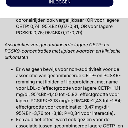
Wanneer werd geschaald naar een LDL-c-
INLOGGEN
verlaging van 10 mg/dl, waren de associaties van
lagere CETP- en lagere PCSK9-concentraties met
coronairlijden ook vergelijkbaar (OR voor lagere
CETP: 0,74; 95%BI: 0,67-0,81; OR voor lagere
PCSK9: 0,75; 95%BI: 0,71-0,79).
Associaties van gecombineerde lagere CETP- en
PCSK9-concentraties met lipidenwaarden en klinische
uitkomsten
Er was geen bewijs voor non-additiviteit voor de
associatie van gecombineerde CETP- en PCSK9-
remming met lipiden of lipoproteïnen, met name
voor LDL-c (effectgrootte voor lagere CETP: -1,11
mg/dl; 95%BI: -1,40 tot -0,82; effectgrootte voor
lagere PCSK9: -2,13 mg/dl; 95%BI: -2,43 tot -1,84;
effectgrootte voor combinatie: -3,47 mg/dl;
95%BI: -3,76 tot -3,18; P=0,34 voor interactie).
Een additief effect werd ook gezien voor de
associatie tussen gecombineerde lagere CETP- en