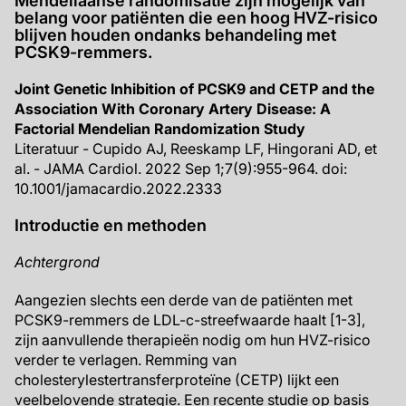
Mendeliaanse randomisatie zijn mogelijk van
belang voor patiënten die een hoog HVZ-risico
blijven houden ondanks behandeling met
PCSK9-remmers.
Joint Genetic Inhibition of PCSK9 and CETP and the
Association With Coronary Artery Disease: A
Factorial Mendelian Randomization Study
Literatuur - Cupido AJ, Reeskamp LF, Hingorani AD, et
al. - JAMA Cardiol. 2022 Sep 1;7(9):955-964. doi:
10.1001/jamacardio.2022.2333
Introductie en methoden
Achtergrond
Aangezien slechts een derde van de patiënten met
PCSK9-remmers de LDL-c-streefwaarde haalt [1-3],
zijn aanvullende therapieën nodig om hun HVZ-risico
verder te verlagen. Remming van
cholesterylestertransferproteïne (CETP) lijkt een
veelbelovende strategie. Een recente studie op basis