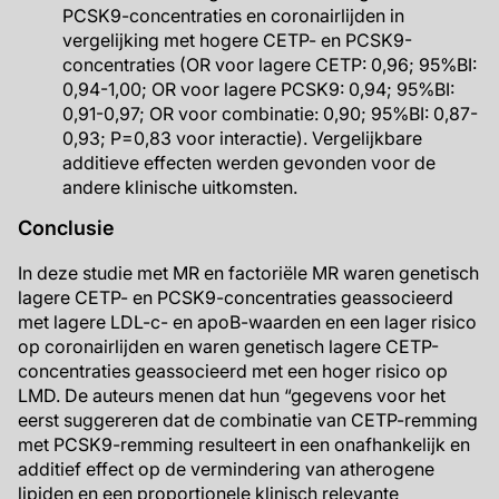
PCSK9-concentraties en coronairlijden in
vergelijking met hogere CETP- en PCSK9-
concentraties (OR voor lagere CETP: 0,96; 95%BI:
0,94-1,00; OR voor lagere PCSK9: 0,94; 95%BI:
0,91-0,97; OR voor combinatie: 0,90; 95%BI: 0,87-
0,93; P=0,83 voor interactie). Vergelijkbare
additieve effecten werden gevonden voor de
andere klinische uitkomsten.
Conclusie
In deze studie met MR en factoriële MR waren genetisch
lagere CETP- en PCSK9-concentraties geassocieerd
met lagere LDL-c- en apoB-waarden en een lager risico
op coronairlijden en waren genetisch lagere CETP-
concentraties geassocieerd met een hoger risico op
LMD. De auteurs menen dat hun “gegevens voor het
eerst suggereren dat de combinatie van CETP-remming
met PCSK9-remming resulteert in een onafhankelijk en
additief effect op de vermindering van atherogene
lipiden en een proportionele klinisch relevante