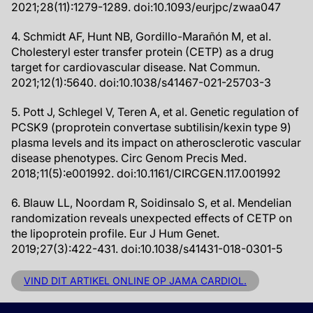
2021;28(11):1279-1289. doi:10.1093/eurjpc/zwaa047
4. Schmidt AF, Hunt NB, Gordillo-Marañón M, et al.
Cholesteryl ester transfer protein (CETP) as a drug
target for cardiovascular disease. Nat Commun.
2021;12(1):5640. doi:10.1038/s41467-021-25703-3
5. Pott J, Schlegel V, Teren A, et al. Genetic regulation of
PCSK9 (proprotein convertase subtilisin/kexin type 9)
plasma levels and its impact on atherosclerotic vascular
disease phenotypes. Circ Genom Precis Med.
2018;11(5):e001992. doi:10.1161/CIRCGEN.117.001992
6. Blauw LL, Noordam R, Soidinsalo S, et al. Mendelian
randomization reveals unexpected effects of CETP on
the lipoprotein profile. Eur J Hum Genet.
2019;27(3):422-431. doi:10.1038/s41431-018-0301-5
VIND DIT ARTIKEL ONLINE OP JAMA CARDIOL.