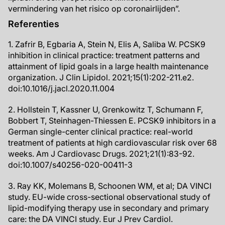
vermindering van het risico op coronairlijden”.
Referenties
1. Zafrir B, Egbaria A, Stein N, Elis A, Saliba W. PCSK9
inhibition in clinical practice: treatment patterns and
attainment of lipid goals in a large health maintenance
organization. J Clin Lipidol. 2021;15(1):202-211.e2.
doi:10.1016/j.jacl.2020.11.004
2. Hollstein T, Kassner U, Grenkowitz T, Schumann F,
Bobbert T, Steinhagen-Thiessen E. PCSK9 inhibitors in a
German single-center clinical practice: real-world
treatment of patients at high cardiovascular risk over 68
weeks. Am J Cardiovasc Drugs. 2021;21(1):83-92.
doi:10.1007/s40256-020-00411-3
3. Ray KK, Molemans B, Schoonen WM, et al; DA VINCI
study. EU-wide cross-sectional observational study of
lipid-modifying therapy use in secondary and primary
care: the DA VINCI study. Eur J Prev Cardiol.