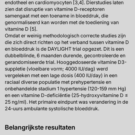
endotheel en cardiomyocyten [3,4]. Dierstudies laten
zien dat disruptie van vitamine D-receptoren
samengaat met een toename in bloeddruk, die
genormaliseerd kan worden met de toediening van
vitamine D [5].
Omdat er weinig methodologisch correcte studies zijn
die zich direct richten op het verband tussen vitamine D
en bloeddruk is de DAYLIGHT trial opgezet. Dit is een
dubbelblinde, 6 maanden durende, gecontroleerde en
gerandomiseerde trial. Hooggedoseerde vitamine D3-
suppletie (vloeibare vorm; 4000 IU/dag) werd
vergeleken met een lage dosis (400 IU/day) in een
raciaal diverse populatie met prehypertensie en
onbehandelde stadium 1 hypertensie (120-159 mm Hg)
en een vitamine D-deficiëntie (25-hydroxyvitamine D ≤
25 ng/ml). Het primaire eindpunt was verandering in de
24-uurs ambulante systolische bloeddruk.
Belangrijkste resultaten