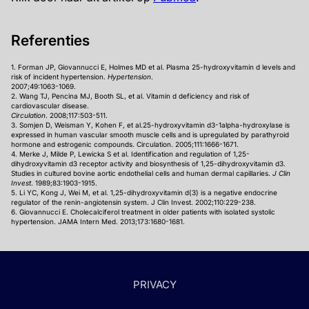
Referenties
1. Forman JP, Giovannucci E, Holmes MD et al. Plasma 25-hydroxyvitamin d levels and
risk of incident hypertension.
Hypertension
.
2007;49:1063-1069.
2. Wang TJ, Pencina MJ, Booth SL, et al. Vitamin d deficiency and risk of
cardiovascular disease.
Circulation
. 2008;117:503-511.
3. Somjen D, Weisman Y, Kohen F, et al.25-hydroxyvitamin d3-1alpha-hydroxylase is
expressed in human vascular smooth muscle cells and is upregulated by parathyroid
hormone and estrogenic compounds. Circulation. 2005;111:1666-1671.
4. Merke J, Milde P, Lewicka S et al. Identification and regulation of 1,25-
dihydroxyvitamin d3 receptor activity and biosynthesis of 1,25-dihydroxyvitamin d3.
Studies in cultured bovine aortic endothelial cells and human dermal capillaries.
J Clin
Invest
. 1989;83:1903-1915.
5. Li YC, Kong J, Wei M, et al. 1,25-dihydroxyvitamin d(3) is a negative endocrine
regulator of the renin-angiotensin system. J Clin Invest. 2002;110:229-238.
6. Giovannucci E. Cholecalciferol treatment in older patients with isolated systolic
hypertension. JAMA Intern Med. 2013;173:1680-1681.
PRIVACY