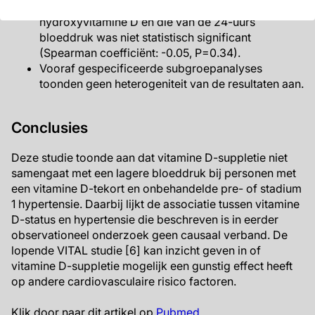
De relatie tussen de verandering in 25-
hydroxyvitamine D en die van de 24-uurs
bloeddruk was niet statistisch significant
(Spearman coefficiënt: -0.05, P=0.34).
Vooraf gespecificeerde subgroepanalyses
toonden geen heterogeniteit van de resultaten aan.
Conclusies
Deze studie toonde aan dat vitamine D-suppletie niet
samengaat met een lagere bloeddruk bij personen met
een vitamine D-tekort en onbehandelde pre- of stadium
1 hypertensie. Daarbij lijkt de associatie tussen vitamine
D-status en hypertensie die beschreven is in eerder
observationeel onderzoek geen causaal verband. De
lopende VITAL studie [6] kan inzicht geven in of
vitamine D-suppletie mogelijk een gunstig effect heeft
op andere cardiovasculaire risico factoren.
Klik door naar dit artikel op
Pubmed
.