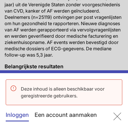
jaar) uit de Verenigde Staten zonder voorgeschiedenis
van CVD, kanker of AF werden geïncludeerd.
Deelnemers (n=25119) ontvingen per post vragenlijsten
om hun gezondheid te rapporteren. Nieuwe diagnoses
van AF werden gerapporteerd via vervolgvragenlijsten
en werden geverifieerd door medische facturering en
ziekenhuisopname. AF events werden bevestigd door
medische dossiers of ECG-gegevens. De mediane
follow-up was 5,3 jaar.
Belangrijkste resultaten
900 Deelnemers (3.6%) hadden een AF event.
72.9% Van deze AF events werden bevestigd via
Deze inhoud is alleen beschikbaar voor
ECG data, de resterende 27.1% via medische
geregistreerde gebruikers.
dossiers.
Van alle bevestigde AF events was 58.4%
paroxysmaal en 38.4% persistent. Het type AF
Inloggen
Een account aanmaken
event kon in 3.1% van de gevallen niet worden
geclassificeerd.