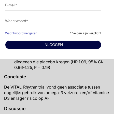
De meerderheid van de deelnemers (61.9%) had
voorafgaand aan hun AF diagnose symptomen
vergeleken met 27.4% die symptoomvrij waren
voor diagnose.
Er was geen verschil in incidente AF tussen
deelnemers die omega-3 vetzuursupplementen of
Wachtwoord vergeten
placebo gebruikten (HR 1.09, 95% CI: 0.96-1.24, P
* Velden zijn verplicht
= 0.19).
INLOGGEN
Er werden geen verschillen in incidente AF
gevonden bij deelnemers die vitamine D3
supplementen gebruikten in vergelijking met
diegenen die placebo kregen (HR 1.09, 95% CI:
0.96-1.25, P = 0.19).
Conclusie
De VITAL-Rhythm trial vond geen associatie tussen
dagelijks gebruik van omega-3 vetzuren en/of vitamine
D3 en lager risico op AF.
Discussie