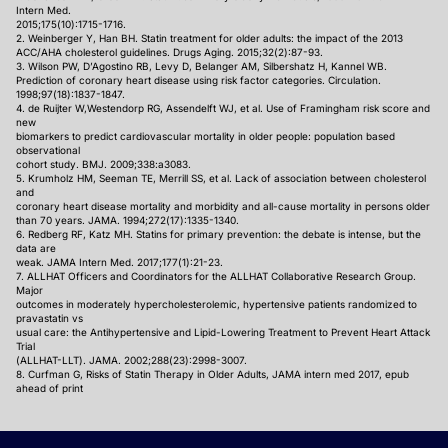
Intern Med.
2015;175(10):1715-1716.
2. Weinberger Y, Han BH. Statin treatment for older adults: the impact of the 2013
ACC/AHA cholesterol guidelines. Drugs Aging. 2015;32(2):87-93.
3. Wilson PW, D’Agostino RB, Levy D, Belanger AM, Silbershatz H, Kannel WB.
Prediction of coronary heart disease using risk factor categories. Circulation.
1998;97(18):1837-1847.
4. de Ruijter W,Westendorp RG, Assendelft WJ, et al. Use of Framingham risk score and
new
biomarkers to predict cardiovascular mortality in older people: population based
observational
cohort study. BMJ. 2009;338:a3083.
5. Krumholz HM, Seeman TE, Merrill SS, et al. Lack of association between cholesterol
and
coronary heart disease mortality and morbidity and all-cause mortality in persons older
than 70 years. JAMA. 1994;272(17):1335-1340.
6. Redberg RF, Katz MH. Statins for primary prevention: the debate is intense, but the
data are
weak. JAMA Intern Med. 2017;177(1):21-23.
7. ALLHAT Officers and Coordinators for the ALLHAT Collaborative Research Group.
Major
outcomes in moderately hypercholesterolemic, hypertensive patients randomized to
pravastatin vs
usual care: the Antihypertensive and Lipid-Lowering Treatment to Prevent Heart Attack
Trial
(ALLHAT-LLT). JAMA. 2002;288(23):2998-3007.
8. Curfman G, Risks of Statin Therapy in Older Adults, JAMA intern med 2017, epub
ahead of print