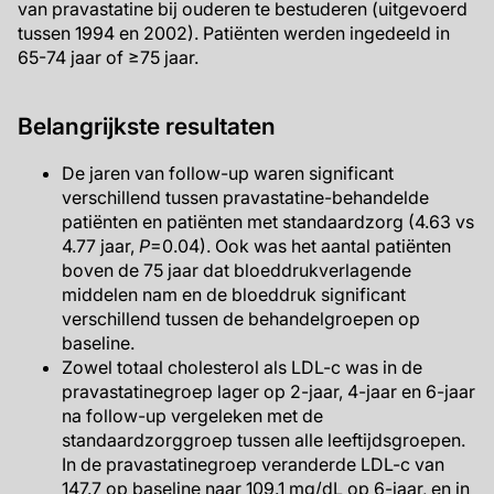
van pravastatine bij ouderen te bestuderen (uitgevoerd
tussen 1994 en 2002). Patiënten werden ingedeeld in
65-74 jaar of ≥75 jaar.
Belangrijkste resultaten
De jaren van follow-up waren significant
verschillend tussen pravastatine-behandelde
patiënten en patiënten met standaardzorg (4.63 vs
4.77 jaar,
P
=0.04). Ook was het aantal patiënten
boven de 75 jaar dat bloeddrukverlagende
middelen nam en de bloeddruk significant
verschillend tussen de behandelgroepen op
baseline.
Zowel totaal cholesterol als LDL-c was in de
pravastatinegroep lager op 2-jaar, 4-jaar en 6-jaar
na follow-up vergeleken met de
standaardzorggroep tussen alle leeftijdsgroepen.
In de pravastatinegroep veranderde LDL-c van
147.7 op baseline naar 109.1 mg/dL op 6-jaar, en in