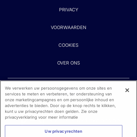
PRIVACY
VOORWAARDEN
COOKIES
OVER ONS
We verwerken uw persoonsgegevens om onze sites en
services te meten en verbeteren, ter ondersteuning van
onze marketingcampagnes en om persoonlijke inhoud en
advertenties te bieden. Door op de knop rechts te klikken,
kunt u uw privacyrechten doen gelden. Zie onze
Heeft u hulp nodig?
privacyverklaring voor meer informatie
Neem contact met ons op
Uw privacyrechten