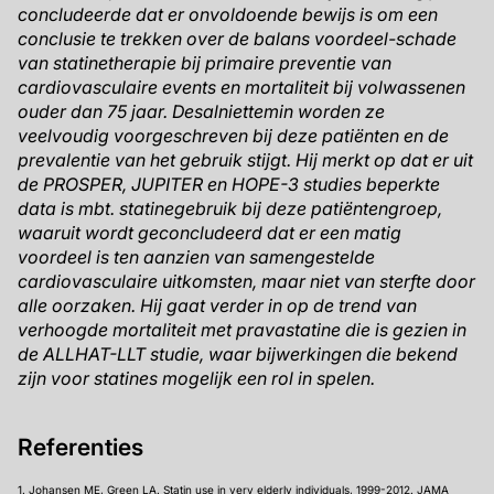
concludeerde dat er onvoldoende bewijs is om een
conclusie te trekken over de balans voordeel-schade
van statinetherapie bij primaire preventie van
cardiovasculaire events en mortaliteit bij volwassenen
ouder dan 75 jaar. Desalniettemin worden ze
veelvoudig voorgeschreven bij deze patiënten en de
prevalentie van het gebruik stijgt. Hij merkt op dat er uit
de PROSPER, JUPITER en HOPE-3 studies beperkte
data is mbt. statinegebruik bij deze patiëntengroep,
waaruit wordt geconcludeerd dat er een matig
voordeel is ten aanzien van samengestelde
cardiovasculaire uitkomsten, maar niet van sterfte door
alle oorzaken. Hij gaat verder in op de trend van
verhoogde mortaliteit met pravastatine die is gezien in
de ALLHAT-LLT studie, waar bijwerkingen die bekend
zijn voor statines mogelijk een rol in spelen.
Referenties
1. Johansen ME, Green LA. Statin use in very elderly individuals, 1999-2012. JAMA