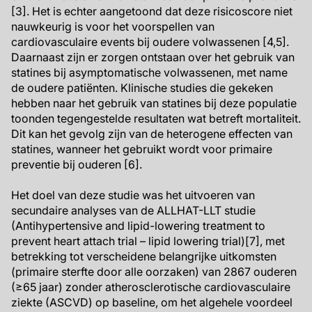
[3]. Het is echter aangetoond dat deze risicoscore niet
nauwkeurig is voor het voorspellen van
cardiovasculaire events bij oudere volwassenen [4,5].
Daarnaast zijn er zorgen ontstaan over het gebruik van
statines bij asymptomatische volwassenen, met name
de oudere patiënten. Klinische studies die gekeken
hebben naar het gebruik van statines bij deze populatie
toonden tegengestelde resultaten wat betreft mortaliteit.
Dit kan het gevolg zijn van de heterogene effecten van
statines, wanneer het gebruikt wordt voor primaire
preventie bij ouderen [6].
Het doel van deze studie was het uitvoeren van
secundaire analyses van de ALLHAT-LLT studie
(Antihypertensive and lipid-lowering treatment to
prevent heart attach trial – lipid lowering trial)[7], met
betrekking tot verscheidene belangrijke uitkomsten
(primaire sterfte door alle oorzaken) van 2867 ouderen
(≥65 jaar) zonder atherosclerotische cardiovasculaire
ziekte (ASCVD) op baseline, om het algehele voordeel