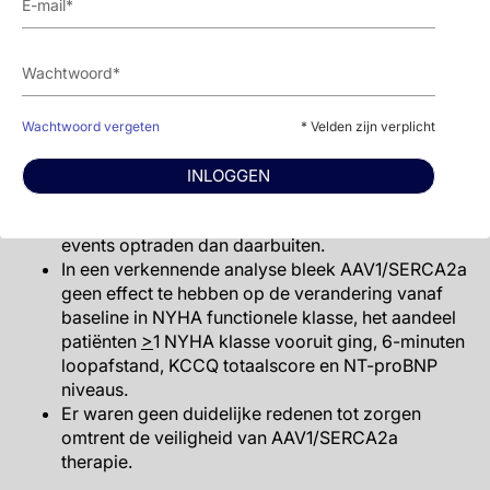
placebo, HR: 0.93, 95%CI:0.53-1.65, P=0.81).
Het secundaire effectiviteitseindpunt was tijd tot
het eerste terminale event (36 vs. 29 met placebo,
HR: 1.27, 95%CI: 072-2.24, P=0.40).
Subgroepanalyse onthulde geen significante
interacties met het effect van behandeling op het
Wachtwoord vergeten
* Velden zijn verplicht
primaire en secundaire effectiviteitseindpunt, met
uitzondering van tekenen dat AAV1/SERCA2a
INLOGGEN
meer terminale events tot gevolg had in diabeten
vs. niet-diabeten, en dat in de VS minder terminale
events optraden dan daarbuiten.
In een verkennende analyse bleek AAV1/SERCA2a
geen effect te hebben op de verandering vanaf
baseline in NYHA functionele klasse, het aandeel
patiënten
>
1 NYHA klasse vooruit ging, 6-minuten
loopafstand, KCCQ totaalscore en NT-proBNP
niveaus.
Er waren geen duidelijke redenen tot zorgen
omtrent de veiligheid van AAV1/SERCA2a
therapie.