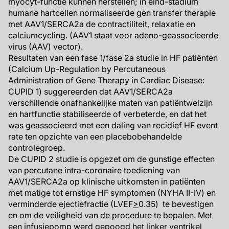
myocyt-functie kunnen herstellen; in eind-stadium
humane hartcellen normaliseerde gen transfer therapie
met AAV1/SERCA2a de contractiliteit, relaxatie en
calciumcycling. (AAV1 staat voor adeno-geassocieerde
virus (AAV) vector).
Resultaten van een fase 1/fase 2a studie in HF patiënten
(Calcium Up-Regulation by Percutaneous
Administration of Gene Therapy in Cardiac Disease:
CUPID 1) suggereerden dat AAV1/SERCA2a
verschillende onafhankelijke maten van patiëntwelzijn
en hartfunctie stabiliseerde of verbeterde, en dat het
was geassocieerd met een daling van recidief HF event
rate ten opzichte van een placebobehandelde
controlegroep.
De CUPID 2 studie is opgezet om de gunstige effecten
van percutane intra-coronaire toediening van
AAV1/SERCA2a op klinische uitkomsten in patiënten
met matige tot ernstige HF symptomen (NYHA II-IV) en
verminderde ejectiefractie (LVEF
>
0.35) te bevestigen
en om de veiligheid van de procedure te bepalen. Met
een infusiepomp werd gepoogd het linker ventrikel