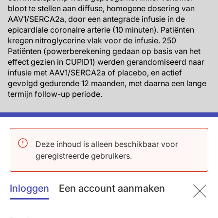
bloot te stellen aan diffuse, homogene dosering van
AAV1/SERCA2a, door een antegrade infusie in de
epicardiale coronaire arterie (10 minuten). Patiënten
kregen nitroglycerine vlak voor de infusie. 250
Patiënten (powerberekening gedaan op basis van het
effect gezien in CUPID1) werden gerandomiseerd naar
infusie met AAV1/SERCA2a of placebo, en actief
gevolgd gedurende 12 maanden, met daarna een lange
termijn follow-up periode.
Belangrijkste resultaten
Deze inhoud is alleen beschikbaar voor
Het primaire effectiviteitseindpunt was tijd tot
geregistreerde gebruikers.
recidief HF-gerelateerde ziekenhuisopname en
ambulante verslechterend HF in aanwezigheid van
terminale events (sterfte door alle oorzaken,
Inloggen
Een account aanmaken
transplantatie, dMCS). Er werd geen verschil
gezien in het optreden van het primaire eindpunt
tussen de behandelgroepen (104 vs. 128 met