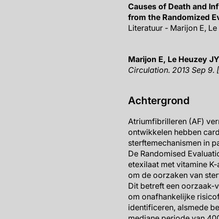
Causes of Death and Infl
from the Randomized Ev
Literatuur - Marijon E, Le
Marijon
E, Le Heuzey JY,
Circulation. 2013 Sep 9. 
Achtergrond
Atriumfibrilleren (AF) ve
ontwikkelen hebben cardio
sterftemechanismen in pat
De Randomised Evaluatio
etexilaat met vitamine K
om de oorzaken van sterft
Dit betreft een oorzaak-
om onafhankelijke risico
identificeren, alsmede be
mediane periode van 400 