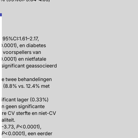
, 95%CI:1.61–2.17,
0.0001), en diabetes
e voorspellers van
0.0001) en nietfatale
 significant geassocieerd
n de twee behandelingen
ng (8.8% vs. 12.4% met
gnificant lager (0.33%)
en geen significante
ere CV sterfte en niet-CV
liteit.
5–3.73,
P
<0.0001),
,
P
<0.0001), een eerder