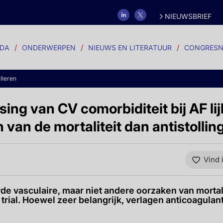
NIEUWSBRIEF
DA
ONDERWERPEN
NIEUWS EN LITERATUUR
CONGRESN
illeren
ng van CV comorbiditeit bij AF lij
n van de mortaliteit dan antistollin
Vind 
e vasculaire, maar niet andere oorzaken van mortali
trial. Hoewel zeer belangrijk, verlagen anticoagulant