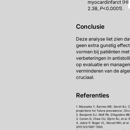
myocardinfarct (HR:
2.38,
P
<0.0001).
Conclusie
Deze analyse liet zien da
geen extra gunstig effec
vormen bij patiënten met
verbeteringen in antistol
op evaluatie en manageme
verminderen van de algehe
cruciaal.
Referenties
1. Miyasaka Y, Barnes ME, Gersh BJ, Cha 
projections for future prevalence.
Circ
2. Benjamin EJ, Wolf PA, D'Agostino RB, 
3. Conen D, Chae CU, Glynn RJ, et al. Ri
4. Jabre P, Roger VL, Murad MH, et al. M
2011;123:1587-1593.