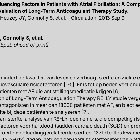
uencing Factors in Patients with Atrial Fibrillation: A Com
aluation of Long-Term Anticoagulant Therapy Study.
 Heuzey JY, Connolly S, et al. - Circulation. 2013 Sep 9
 Connolly S, et al.
[Epub ahead of print]
rmindert de kwaliteit van leven en verhoogt sterfte en ziekte 
vasculaire risicofactoren [1-5]. Er is tot op heden veel ondu
iënten met AF die antistollingsmedicatie krijgen [6].
n of Long-Term Anticoagulation Therapy RE-LY studie verg
-antagonisten in meer dan 18000 patiënten met AF, en biedt 
e bij deze patiënten te analyseren [7].
van-sterfte-analyse van RE-LY-deelnemers, die competing ri
factoren voor hartdood (sudden cardiac death (SCD) en progr
roerte en bloedinggerelateerde sterftes. 1371 sterftes kwame
(212-613) dagen, hetgeen een jaarlijks sterftecijfer van 3.