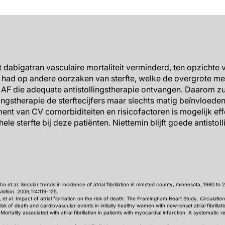
 2.05, 95% CI: 1.61–2.62,
P
<0.0001), en lage creatinineklarin
t dabigatran vasculaire mortaliteit verminderd, ten opzichte v
t had op andere oorzaken van sterfte, welke de overgrote m
 AF die adequate antistollingstherapie ontvangen. Daarom z
lingstherapie de sterftecijfers maar slechts matig beïnvloed
nt van CV comorbiditeiten en risicofactoren is mogelijk effe
le sterfte bij deze patiënten. Niettemin blijft goede antistoll
et al. Secular trends in incidence of atrial fibrillation in olmsted county, minnesota, 1980 to 
ulation.
2006;114:119-125.
et al. Impact of atrial fibrillation on the risk of death: The Framingham Heart Study.
Circulatio
sk of death and cardiovascular events in initially healthy women with new-onset atrial fibrillat
ortality associated with atrial fibrillation in patients with myocardial infarction: A systematic