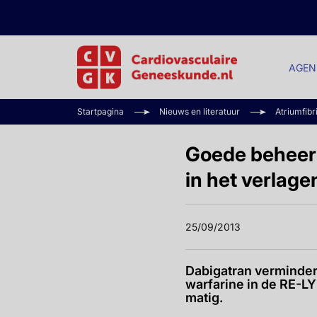
AGEN
Startpagina
Nieuws en literatuur
Atriumfibr
Goede beheersi
in het verlage
25/09/2013
Dabigatran verminderd
warfarine in de RE-LY 
matig.