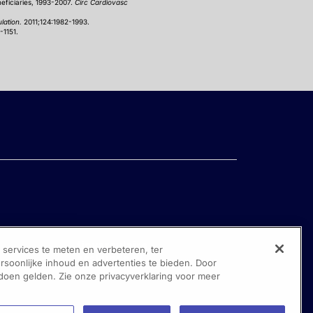
neficiaries, 1993-2007.
Circ Cardiovasc
ulation.
2011;124:1982-1993.
-1151.
ervices te meten en verbeteren, ter
oonlijke inhoud en advertenties te bieden. Door
 doen gelden. Zie onze privacyverklaring voor meer