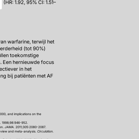
g (HR: 1.92, 95% CI: 1.51–
an warfarine, terwijl het
eerderheid (tot 90%)
ullen toekomstige
en. Een hernieuwde focus
ctiever in het
ing bij patiënten met AF
2000, and implications on the
n.
1998;98:946-952.
ion.
JAMA.
2011;305:2080-2087.
 review and meta-analysis.
Circulation.