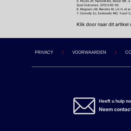
5. Piccini JP, Hammill BG, Sinner MF, e
Qual Outcomes.
2012;5:85-93.
6. Magnani JW, Rienstra M, Lin H, et al
7. Connolly SJ, Ezekowitz MD, Yusuf S, et
Klik door naar dit artikel
PRIVACY
VOORWAARDEN
CO
Heeft u hulp n
Neem contact