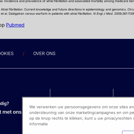
 al. Incidence and prevalence of atrial fibrillation and associated mortality among medicare be
. Atrial fibrillation: Current knowledge and future directions in epidemiology and genomics.
Circ
 al. Dabigatran versus warfarin in patients with atrial fibrillation.
N Engl J Med.
2009;361:1139
 op
Pubmed
OKIES
OVER ONS
odig?
We verwerken uw persoonsgegevens om onze sites en s
 met ons op
ondersteuning van onze marketingcampagnes en om pers
op de knop rechts te klikken, kunt u uw privacyrechten
informatie