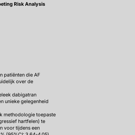
peting Risk Analysis
en patiënten die AF
idelijk over de
eleek dabigatran
een unieke gelegenheid
sk methodologie toepaste
essief hartfelen) te
n voor tijdens een
84% (95%CI: 3.64-4.05)