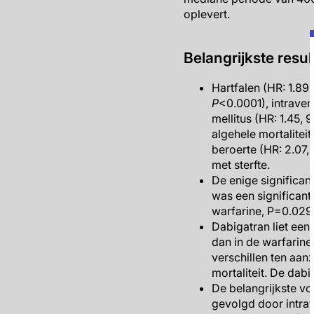
oplevert.
Belangrijkste resul
Hartfalen (HR: 1.89
P
<0.0001), intraven
mellitus (HR: 1.45, 
algehele mortaliteit
beroerte (HR: 2.07,
met sterfte.
De enige significan
was een significant
warfarine, P=0.029
Dabigatran liet een 
dan in de warfarine
verschillen ten aan
mortaliteit. De dab
De belangrijkste vo
gevolgd door intrav