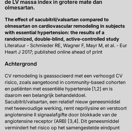
de LV massa index in grotere mate dan
olmesartan.
The effect of sacubitril/valsartan compared to
olmesartan on cardiovascular remodeling in subjects
with essential hypertension: the results of a
randomized, double-blind, active-controlled study
Literatuur - Schmieder RE, Wagner F, Mayr M, et al. - Eur
Heart J 2017; published online ahead of print
Achtergrond
CV remodeling is geassocieerd met een verhoogd CV
risico, zoals aangetoond in community-based cohorten
en patiënten met essentiële hypertensie [1,2] en is
daarom een belangrijk behandeldoel.
Sacubitril/valsartan, een relatief nieuw geneesmiddel
met tweevoudige werking, remt neprilysine en verstoort
angiotensine II signaalafgifte door blokkade van de
angiotensine receptor (ARB) [3,4]. Dit geneesmiddel
vermindert het risico op het samengestelde eindpunt