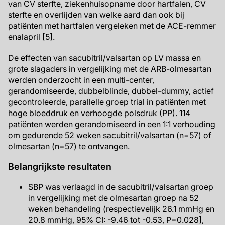
van CV sterfte, ziekenhuisopname door hartfalen, CV
sterfte en overlijden van welke aard dan ook bij
patiënten met hartfalen vergeleken met de ACE-remmer
enalapril [5].
De effecten van sacubitril/valsartan op LV massa en
grote slagaders in vergelijking met de ARB-olmesartan
werden onderzocht in een multi-center,
gerandomiseerde, dubbelblinde, dubbel-dummy, actief
gecontroleerde, parallelle groep trial in patiënten met
hoge bloeddruk en verhoogde polsdruk (PP). 114
patiënten werden gerandomiseerd in een 1:1 verhouding
om gedurende 52 weken sacubitril/valsartan (n=57) of
olmesartan (n=57) te ontvangen.
Belangrijkste resultaten
SBP was verlaagd in de sacubitril/valsartan groep
in vergelijking met de olmesartan groep na 52
weken behandeling (respectievelijk 26.1 mmHg en
20.8 mmHg, 95% CI: -9.46 tot -0.53, P=0.028],