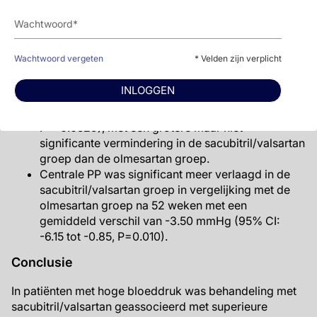
-7.90 tot -0.20, P=0.039] van het studiebegin tot
12 weken en -3.27 g/m2 (95% CI: -6.21 tot -0.34,
P=0.029 ) tot 52 weken.
Het corrigeren voor de veranderingen in SBP na 12
Wachtwoord vergeten
* Velden zijn verplicht
en 52 weken resulteerde in
behandelingsverschillen van LV massa index van
INLOGGEN
respectievelijk -3.57 g/m2 (95% CI: -7.32 tot 0.18),
P=0.0619) en -2.80 g/m2 (95% CI : -5.63 tot 0.04,
P = 0.0529), met een grotere maar niet
significante vermindering in de sacubitril/valsartan
groep dan de olmesartan groep.
Centrale PP was significant meer verlaagd in de
sacubitril/valsartan groep in vergelijking met de
olmesartan groep na 52 weken met een
gemiddeld verschil van -3.50 mmHg (95% CI:
-6.15 tot -0.85, P=0.010).
Conclusie
In patiënten met hoge bloeddruk was behandeling met
sacubitril/valsartan geassocieerd met superieure