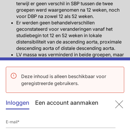
terwijl er geen verschil in SBP tussen de twee
groepen werd waargenomen na 12 weken, noch
voor DBP na zowel 12 als 52 weken.
Er werden geen behandelverschillen
geconstateerd voor veranderingen vanaf het
studiebegin tot 12 en 52 weken in lokale
distensibiliteit van de ascending aorta, proximale
descending aorta of distale descending aorta.
LV massa was verminderd in beide groepen, maar
in de sacubitril/valsartan groep werd een grotere
reductie waargenomen dan in de olmesartan
groep met een behandelverschil van 8.0966 g
Deze inhoud is alleen beschikbaar voor
(95% CI: -15.9848 tot -0.2084, P=0.049) na 12
geregistreerde gebruikers.
weken en -5.1942 g (95% CI: -10.65 tot 0.26,
P=0.062) na 52 weken.
Een grotere reductie werd waargenomen ) in de
Inloggen
Een account aanmaken
sacubitril/valsartan groep dan in de olmesartan
groep wanneer LV massa gecorrigeerd werd voor
lichaamsoppervlakte (LV massa index); het
behandelingsverschil was -4.05 g/m2 (95% CI: