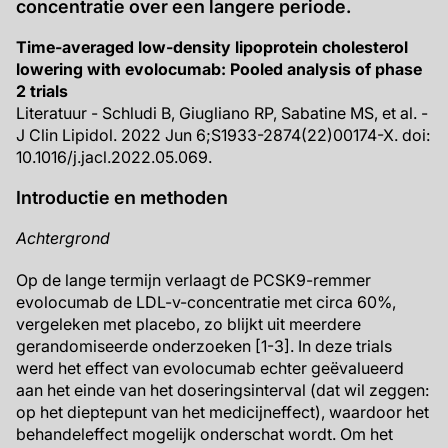
concentratie over een langere periode.
Time-averaged low-density lipoprotein cholesterol
lowering with evolocumab: Pooled analysis of phase
2 trials
Literatuur - Schludi B, Giugliano RP, Sabatine MS, et al. -
J Clin Lipidol. 2022 Jun 6;S1933-2874(22)00174-X. doi:
10.1016/j.jacl.2022.05.069.
Introductie en methoden
Achtergrond
Op de lange termijn verlaagt de PCSK9-remmer
evolocumab de LDL-v-concentratie met circa 60%,
vergeleken met placebo, zo blijkt uit meerdere
gerandomiseerde onderzoeken [1-3]. In deze trials
werd het effect van evolocumab echter geëvalueerd
aan het einde van het doseringsinterval (dat wil zeggen:
op het dieptepunt van het medicijneffect), waardoor het
behandeleffect mogelijk onderschat wordt. Om het