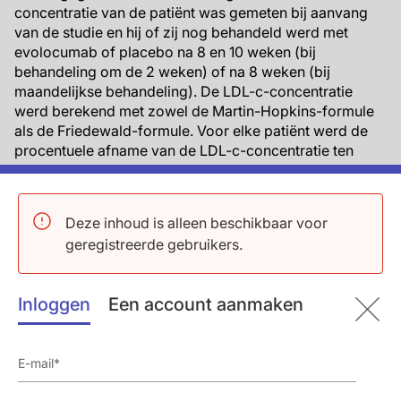
concentratie van de patiënt was gemeten bij aanvang
van de studie en hij of zij nog behandeld werd met
evolocumab of placebo na 8 en 10 weken (bij
behandeling om de 2 weken) of na 8 weken (bij
maandelijkse behandeling). De LDL-c-concentratie
werd berekend met zowel de Martin-Hopkins-formule
als de Friedewald-formule. Voor elke patiënt werd de
procentuele afname van de LDL-c-concentratie ten
opzichte van de LDL-c-concentratie bij aanvang van de
studie gemiddeld over een periode van 4 weken (week
9-12). Een soortgelijke analyse werd uitgevoerd voor
Deze inhoud is alleen beschikbaar voor
de serumconcentratie van vrij PCSK9.
geregistreerde gebruikers.
Uitkomstmaten
Inloggen
Een account aanmaken
De onderzoekers waren geïnteresseerd in de
tijdgemiddelde procentuele afname van de
concentraties van LDL-c en vrij PCSK9 door
behandeling met evolocumab, vergeleken met placebo.
Belangrijkste resultaten