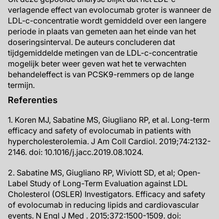
verlagende effect van evolocumab groter is wanneer de
LDL-c-concentratie wordt gemiddeld over een langere
periode in plaats van gemeten aan het einde van het
doseringsinterval. De auteurs concluderen dat
tijdgemiddelde metingen van de LDL-c-concentratie
mogelijk beter weer geven wat het te verwachten
behandeleffect is van PCSK9-remmers op de lange
termijn.
Referenties
1. Koren MJ, Sabatine MS, Giugliano RP, et al. Long-term
efficacy and safety of evolocumab in patients with
hypercholesterolemia. J Am Coll Cardiol. 2019;74:2132-
2146. doi: 10.1016/j.jacc.2019.08.1024.
2. Sabatine MS, Giugliano RP, Wiviott SD, et al; Open-
Label Study of Long-Term Evaluation against LDL
Cholesterol (OSLER) Investigators. Efficacy and safety
of evolocumab in reducing lipids and cardiovascular
events. N Engl J Med . 2015;372:1500-1509. doi: