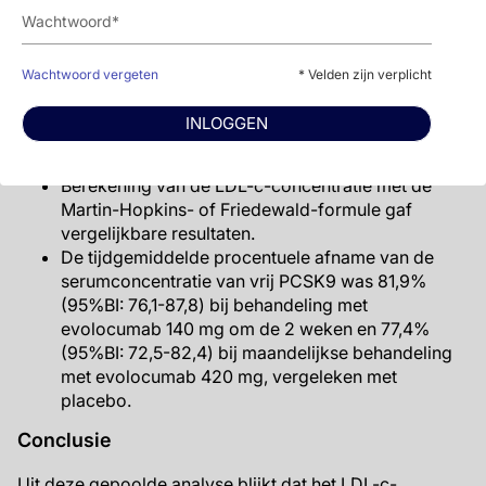
De tijdgemiddelde procentuele afname van de
concentratie van LDL-c was 67,6% (95%BI: 63,9-
Wachtwoord vergeten
* Velden zijn verplicht
71,3) bij behandeling met evolocumab 140 mg om
de 2 weken en 65,0% (95%BI: 60,7-69,3) bij
INLOGGEN
maandelijkse behandeling met evolocumab 420
mg, vergeleken met placebo.
Berekening van de LDL-c-concentratie met de
Martin-Hopkins- of Friedewald-formule gaf
vergelijkbare resultaten.
De tijdgemiddelde procentuele afname van de
serumconcentratie van vrij PCSK9 was 81,9%
(95%BI: 76,1-87,8) bij behandeling met
evolocumab 140 mg om de 2 weken en 77,4%
(95%BI: 72,5-82,4) bij maandelijkse behandeling
met evolocumab 420 mg, vergeleken met
placebo.
Conclusie
Uit deze gepoolde analyse blijkt dat het LDL-c-