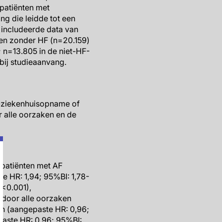
 patiënten met
ng die leidde tot een
 includeerde data van
 en zonder HF (n=20.159)
 n=13.805 in de niet-HF-
bij studieaanvang.
F-ziekenhuisopname of
or alle oorzaken en de
patiënten met AF
e HR: 1,94; 95%BI: 1,78-
P<0.001),
e door alle oorzaken
en (aangepaste HR: 0,96;
paste HR: 0,96; 95%BI: