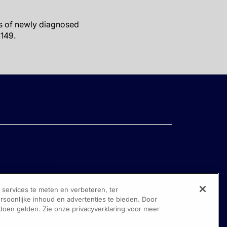
es of newly diagnosed
1149.
ervices te meten en verbeteren, ter
oonlijke inhoud en advertenties te bieden. Door
 doen gelden. Zie onze privacyverklaring voor meer