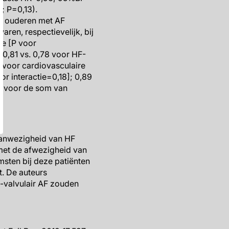
; P=0,13).
ij ouderen met AF
ren, respectievelijk, bij
ie [P voor
; 0,81 vs. 0,78 voor HF-
82 voor cardiovasculaire
or interactie=0,18]; 0,89
81 voor de som van
 aanwezigheid van HF
 met de afwezigheid van
msten bij deze patiënten
t. De auteurs
-valvulair AF zouden