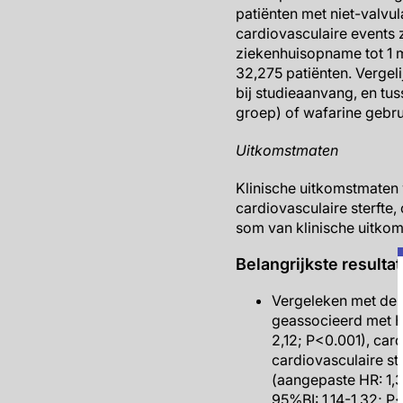
patiënten met niet-valvul
cardiovasculaire events 
ziekenhuisopname tot 1 m
32,275 patiënten. Vergel
bij studieaanvang, en tu
groep) of wafarine gebru
Uitkomstmaten
Klinische uitkomstmaten
cardiovasculaire sterfte,
som van klinische uitkom
Belangrijkste resulta
Vergeleken met de 
geassocieerd met H
2,12; P<0.001), car
cardiovasculaire st
(aangepaste HR: 1,3
95%BI: 1,14-1,32; P