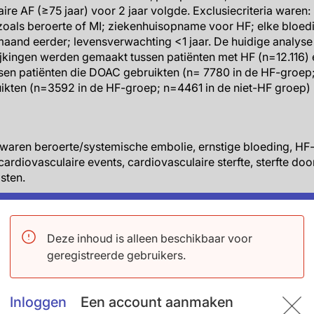
aire AF (≥75 jaar) voor 2 jaar volgde. Exclusiecriteria waren:
zoals beroerte of MI; ziekenhuisopname voor HF; elke bloedi
aand eerder; levensverwachting <1 jaar. De huidige analyse
ijkingen werden gemaakt tussen patiënten met HF (n=12.116)
ssen patiënten die DOAC gebruikten (n= 7780 in de HF-groep;
ikten (n=3592 in de HF-groep; n=4461 in de niet-HF groep) 
 waren beroerte/systemische embolie, ernstige bloeding, H
 cardiovasculaire events, cardiovasculaire sterfte, sterfte do
sten.
ten
afwezigheid van HF was de aanwezigheid van HF bij oudere 
Deze inhoud is alleen beschikbaar voor
F-ziekenhuisopnames of cardiovasculaire sterfte (aangepast
geregistreerde gebruikers.
diovasculaire events (aangepaste HR: 1,59; 95%BI: 1,48-1,71; 
erfte (aangepaste HR: 1,59; 95%BI: 1,48-1,71; P<0.001), sterft
2; 95%BI: 1,21-1,45; P<0.001) en som van klinische uitkomst
Inloggen
Een account aanmaken
<0.001), maar niet met beroerte/systemische embolie (aange