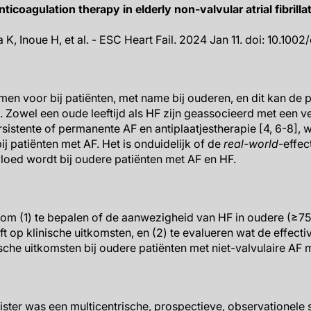
icoagulation therapy in elderly non-valvular atrial fibrillat
a K, Inoue H, et al. - ESC Heart Fail. 2024 Jan 11. doi: 10.100
n voor bij patiënten, met name bij ouderen, en dit kan de 
. Zowel een oude leeftijd als HF zijn geassocieerd met een v
rsistente of permanente AF en antiplaatjestherapie [4, 6-8],
ij patiënten met AF. Het is onduidelijk of de
real-world
-effec
vloed wordt bij oudere patiënten met AF en HF.
 om (1) te bepalen of de aanwezigheid van HF in oudere (≥75 
ft op klinische uitkomsten, en (2) te evalueren wat de effectiv
sche uitkomsten bij oudere patiënten met niet-valvulaire AF 
ter was een multicentrische, prospectieve, observationele 