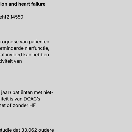
ion and heart failure
2/ehf2.14550
prognose van patiënten
erminderde nierfunctie,
 wat invloed kan hebben
tiviteit van
jaar) patiënten met niet-
iteit is van DOAC’s
met of zonder HF.
studie dat 33,062 oudere