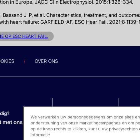
llation in Europe. JACC Clin Electrophysiol. 2015;1:326-334.
Bassand J-P, et al. Characteristics, treatment, and outcom
ts with heart failure: GARFIELD-AF. ESC Hear Fail. 2021;8:1139-
NE OP ESC HEART FAIL.
OKIES
OVER ONS
odig?
We verwerken uw persoonsgegevens om onze sites en s
 met ons op
ondersteuning van onze marketingcampagnes en om pers
op de knop rechts te klikken, kunt u uw privacyrechten
informatie