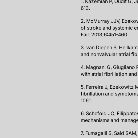
1. Kazemian P, Oudit G, Jug
613.
2. McMurray JJV, Ezekowitz
of stroke and systemic emb
Fail. 2013;6:451-460.
3. van Diepen S, Hellkamp
and nonvalvular atrial fi
4. Magnani G, Giugliano R
with atrial fibrillation a
5. Ferreira J, Ezekowitz 
fibrillation and symptomat
1061.
6. Schefold JC, Filippato
mechanisms and managem
7. Fumagalli S, Said SAM,