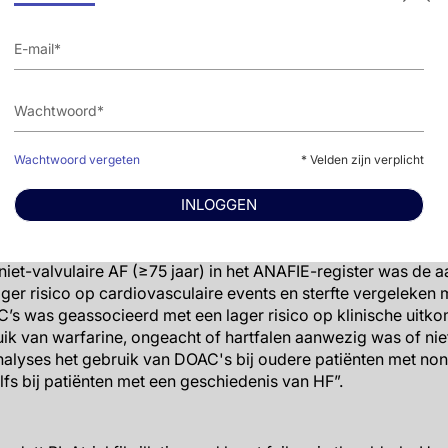
of ernstige bloedingen (aangepaste HR: 1,14; 95%BI: 0,96-1,35
eassocieerd met een lager risico op klinische uitkomsten b
arine gebruik, ongeacht de HF-status. De aangepaste HR’s wa
. zonder HF: 0,86 vs. 0,79 voor beroerte/systemische embol
71 vs. 0,75 voor ernstige bloedingen [P voor interactie=0,74]
ardiovasculaire sterfte [P voor interactie=0,26]; 0,83 vs. 0,
actie=0,65]; 0,84 vs. 0,75 voor cardiovasculaire sterfte [P vo
Wachtwoord vergeten
* Velden zijn verplicht
te door alle oorzaken [P voor interactie=0,91]; en 0,88 vs. 0,
 [P voor interactie=0,21].
INLOGGEN
 niet-valvulaire AF (≥75 jaar) in het ANAFIE-register was de
er risico op cardiovasculaire events en sterfte vergeleken
’s was geassocieerd met een lager risico op klinische uitko
ik van warfarine, ongeacht of hartfalen aanwezig was of nie
alyses het gebruik van DOAC's bij oudere patiënten met non
s bij patiënten met een geschiedenis van HF”.