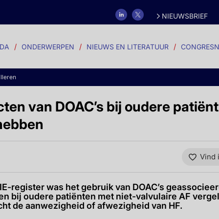
NIEUWSBRIEF
DA
ONDERWERPEN
NIEUWS EN LITERATUUR
CONGRESN
illeren
cten van DOAC’s bij oudere patiën
 hebben
Vind 
E-register was het gebruik van DOAC’s geassocieerd
en bij oudere patiënten met niet-valvulaire AF verg
cht de aanwezigheid of afwezigheid van HF.