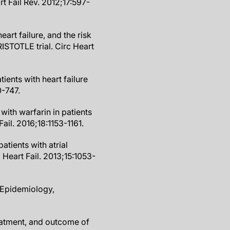
art Fail Rev. 2012;17:597-
art failure, and the risk
RISTOTLE trial. Circ Heart
ients with heart failure
0-747.
with warfarin in patients
Fail. 2016;18:1153-1161.
atients with atrial
J Heart Fail. 2013;15:1053-
: Epidemiology,
reatment, and outcome of