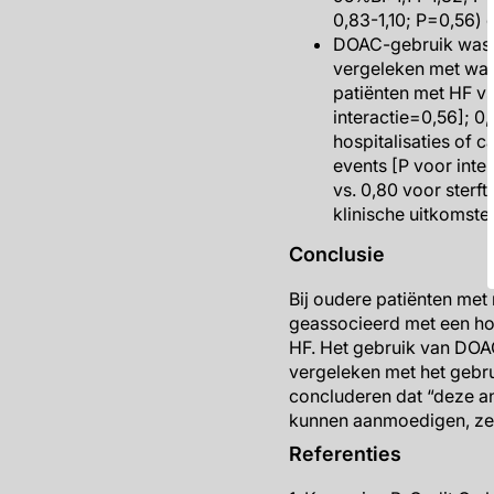
0,83-1,10; P=0,56) 
DOAC-gebruik was g
vergeleken met warf
patiënten met HF vs
interactie=0,56]; 0,
hospitalisaties of c
events [P voor inter
vs. 0,80 voor sterf
klinische uitkomsten
Conclusie
Bij oudere patiënten met
geassocieerd met een hog
HF. Het gebruik van DOAC
vergeleken met het gebru
concluderen dat “deze an
kunnen aanmoedigen, zelf
Referenties