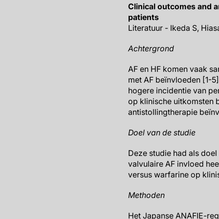
Clinical outcomes and ant
patients
Literatuur - Ikeda S, Hias
Achtergrond
AF en HF komen vaak same
met AF beïnvloeden [1-5]
hogere incidentie van pe
op klinische uitkomsten b
antistollingtherapie beïn
Doel van de studie
Deze studie had als doel
valvulaire AF invloed hee
versus warfarine op klini
Methoden
Het Japanse ANAFIE-regis