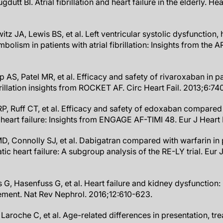
dutt BI. Atrial fibrillation and heart failure in the elderly. He
 JA, Lewis BS, et al. Left ventricular systolic dysfunction, he
olism in patients with atrial fibrillation: Insights from the A
 AS, Patel MR, et al. Efficacy and safety of rivaroxaban in pat
brillation insights from ROCKET AF. Circ Heart Fail. 2013;6:74
P, Ruff CT, et al. Efficacy and safety of edoxaban compared 
nd heart failure: Insights from ENGAGE AF-TIMI 48. Eur J Heart 
MD, Connolly SJ, et al. Dabigatran compared with warfarin in p
ic heart failure: A subgroup analysis of the RE-LY trial. Eur 
s G, Hasenfuss G, et al. Heart failure and kidney dysfunction
ent. Nat Rev Nephrol. 2016;12:610-623.
 Laroche C, et al. Age-related differences in presentation, t